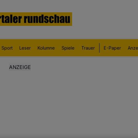
Sport
Leser
Kolumne
Spiele
Trauer
E-Paper
Anze