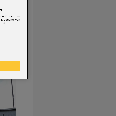
en:
gen. Speichern
e, Messung von
 und