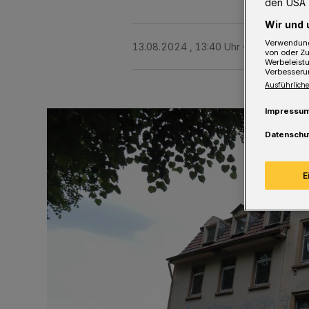
den USA 
Wir und 
Verwendung
13.08.2024 , 13:40 Uhr
Eine Minute L
von oder Zu
Werbeleist
Verbesseru
Ausführliche
Impressu
Datenschu
E