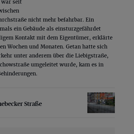
 war seit
wischen
rchstraße nicht mehr befahrbar. Ein
mals ein Gebäude als einsturzgefährdet
ndigem Kontakt mit dem Eigentümer, erklärte
den Wochen und Monaten. Getan hatte sich
rkehr unter anderem über die Liebigstraße,
rchowstraße umgeleitet wurde, kam es in
Behinderungen.
er Straße
nebecker Straße