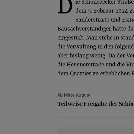
D
ie Schönebecker Straße
dem 5. Februar 2024 z
Sanderstraße und Esma
Bausachverständiger hatte da
eingestuft. Man stehe in stä
die Verwaltung in den folgen
aber bislang wenig. Da der Ve
die Heusnerstraße und die Vi
dem Quartier zu erheblichen 
Ab Mitte August
Teilweise Freigabe der Schönebeck
Teilweise Freigabe der Schö