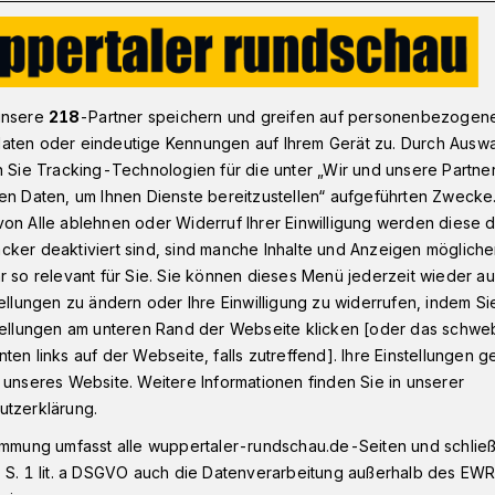
raße in Wupperta ist nun wieder einspurig
unsere
218
-Partner speichern und greifen auf personenbezogen
aten oder eindeutige Kennungen auf Ihrem Gerät zu. Durch Ausw
n Sie Tracking-Technologien für die unter „Wir und unsere Partne
en Daten, um Ihnen Dienste bereitzustellen“ aufgeführten Zwecke
r Straße nun
on Alle ablehnen oder Widerruf Ihrer Einwilligung werden diese de
cker deaktiviert sind, sind manche Inhalte und Anzeigen möglich
urig
r so relevant für Sie. Sie können dieses Menü jederzeit wieder au
tellungen zu ändern oder Ihre Einwilligung zu widerrufen, indem Si
stellungen am unteren Rand der Webseite klicken [oder das schw
ten links auf der Webseite, falls zutreffend]. Ihre Einstellungen g
aos rund um die seit Monaten gesperrte
 unseres Website. Weitere Informationen finden Sie in unserer
nnt sich seit Dienstagmittag (13. August
utzerklärung.
 Fahrspur von der Rudolfstraße Richtung
immung umfasst alle wuppertaler-rundschau.de-Seiten und schließt
ahnstraße freigegeben.
 S. 1 lit. a DSGVO auch die Datenverarbeitung außerhalb des EWR, 