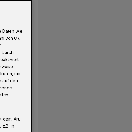
e Daten wie
ahl von OK
r
. Durch
aktiviert.
erweise
frufen, um
e auf den
ebende
elten
 gem. Art.
z.B. in