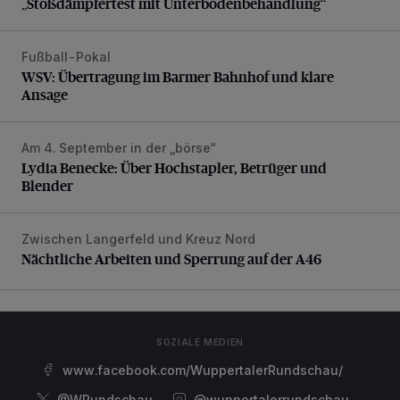
„Stoßdämpfertest mit Unterbodenbehandlung“
Fußball-Pokal
WSV: Übertragung im Barmer Bahnhof und klare Ansage
WSV: Übertragung im Barmer Bahnhof und klare
Ansage
Am 4. September in der „börse“
Lydia Benecke: Über Hochstapler, Betrüger und Blender
Lydia Benecke: Über Hochstapler, Betrüger und
Blender
Zwischen Langerfeld und Kreuz Nord
Nächtliche Arbeiten und Sperrung auf der A46
Nächtliche Arbeiten und Sperrung auf der A46
SOZIALE MEDIEN
www.facebook.com/WuppertalerRundschau/
@WRundschau
@wuppertalerrundschau