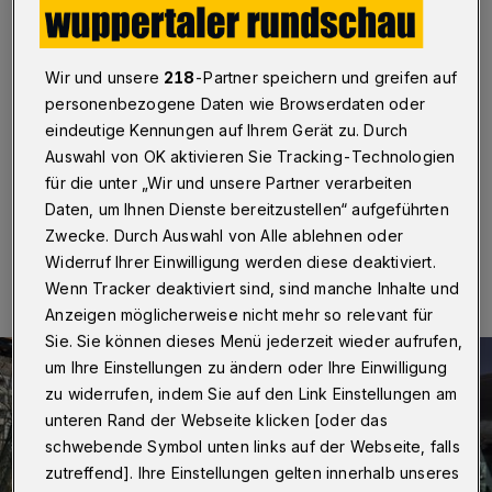
Uni 125.000 Euro
Wuppertal
·
Die K.A. Schmersal GmbH & Co. KG
Wir und unsere
218
-Partner speichern und greifen auf
unterstützt die Wuppertaler Junior Uni für das
Bergische Land in den kommenden fünf Jahren zum
personenbezogene Daten wie Browserdaten oder
wiederholten Mal – mit einer Spende in Höhe von
eindeutige Kennungen auf Ihrem Gerät zu. Durch
insgesamt 125.000 Euro.
Auswahl von OK aktivieren Sie Tracking-Technologien
für die unter „Wir und unsere Partner verarbeiten
Daten, um Ihnen Dienste bereitzustellen“ aufgeführten
Zwecke. Durch Auswahl von Alle ablehnen oder
30.03.2023 , 10:30 Uhr
Eine Minute Lesezeit
Widerruf Ihrer Einwilligung werden diese deaktiviert.
Wenn Tracker deaktiviert sind, sind manche Inhalte und
Anzeigen möglicherweise nicht mehr so relevant für
Sie. Sie können dieses Menü jederzeit wieder aufrufen,
um Ihre Einstellungen zu ändern oder Ihre Einwilligung
zu widerrufen, indem Sie auf den Link Einstellungen am
unteren Rand der Webseite klicken [oder das
schwebende Symbol unten links auf der Webseite, falls
zutreffend]. Ihre Einstellungen gelten innerhalb unseres