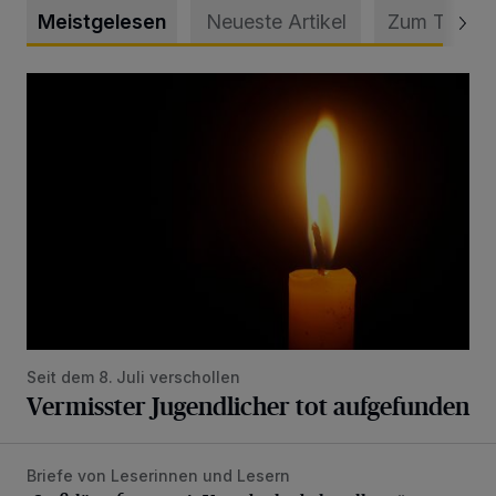
Meistgelesen
Neueste Artikel
Zum Thema
Vermisster Jugendlicher tot aufgefunden
Seit dem 8. Juli verschollen
Vermisster Jugendlicher tot aufgefunden
Briefe von Leserinnen und Lesern
„Stoßdämpfertest mit Unterbodenbehandlung“