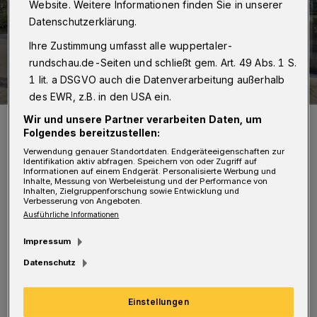
Website. Weitere Informationen finden Sie in unserer
Datenschutzerklärung.
Ihre Zustimmung umfasst alle wuppertaler-
rundschau.de-Seiten und schließt gem. Art. 49 Abs. 1 S.
1 lit. a DSGVO auch die Datenverarbeitung außerhalb
des EWR, z.B. in den USA ein.
Wir und unsere Partner verarbeiten Daten, um
Von li.: Constanze Compes und Heinz Schmersal von der K.A.
Schmersal GmbH & Co. KG mit Junior-Uni-Geschäftsführerin Dr.
Folgendes bereitzustellen:
Ariane Staab und Junior-Uni-Prokurist Dr. Stefan Hellhake.
Verwendung genauer Standortdaten. Endgeräteeigenschaften zur
Foto: Janina Busse
Identifikation aktiv abfragen. Speichern von oder Zugriff auf
Informationen auf einem Endgerät. Personalisierte Werbung und
Inhalte, Messung von Werbeleistung und der Performance von
Inhalten, Zielgruppenforschung sowie Entwicklung und
Verbesserung von Angeboten.
Ausführliche Informationen
Impressum
„Wir freuen uns sehr über die erneute
Datenschutz
Unterstützung durch das Wuppertaler
Traditionsunternehmen“, sagt Dr. Ariane
Einstellungen
Staab (Geschäftsführerin der Junior Uni).