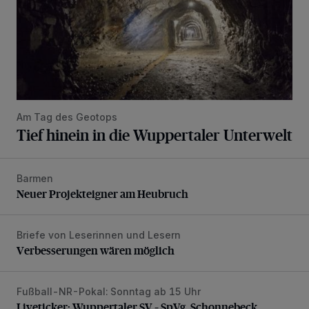
Am Tag des Geotops
Tief hinein in die Wuppertaler Unterwelt
Barmen
Neuer Projekteigner am Heubruch
Neuer Projekteigner am Heubruch
Briefe von Leserinnen und Lesern
Verbesserungen wären möglich
Verbesserungen wären möglich
Fußball-NR-Pokal: Sonntag ab 15 Uhr
Liveticker: Wuppertaler SV – SpVg. Schonnebeck
Liveticker: Wuppertaler SV – SpVg. Schonnebeck