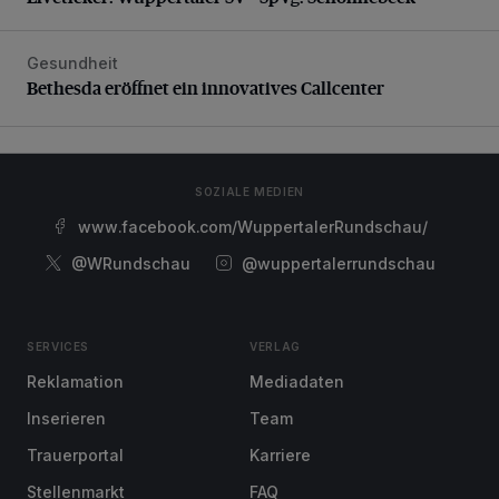
Gesundheit
Bethesda eröffnet ein innovatives Callcenter
Bethesda eröffnet ein innovatives Callcenter
SOZIALE MEDIEN
www.facebook.com/WuppertalerRundschau/
@WRundschau
@wuppertalerrundschau
SERVICES
VERLAG
Reklamation
Mediadaten
Inserieren
Team
Trauerportal
Karriere
Stellenmarkt
FAQ