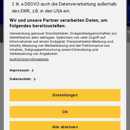
1 lit. a DSGVO auch die Datenverarbeitung außerhalb
des EWR, z.B. in den USA ein.
Wir und unsere Partner verarbeiten Daten, um
Folgendes bereitzustellen:
Verwendung genauer Standortdaten. Endgeräteeigenschaften zur
Identifikation aktiv abfragen. Speichern von oder Zugriff auf
Informationen auf einem Endgerät. Personalisierte Werbung und
Inhalte, Messung von Werbeleistung und der Performance von
Symbolfoto.
Inhalten, Zielgruppenforschung sowie Entwicklung und
Verbesserung von Angeboten.
Foto: Polizei
Ausführliche Informationen
Impressum
Datenschutz
Nach Angaben der Bundespolizei standen 27
Einstellungen
Objekte in Nordrhein-Westfalen, Hessen,
Baden-Württemberg, Sachsen und Sachsen-
OK
Anhalt im Visier der Fahnder, die mehrere 100
Beamte einsetzten. Den Drahtziehern wird
Alle ablehnen