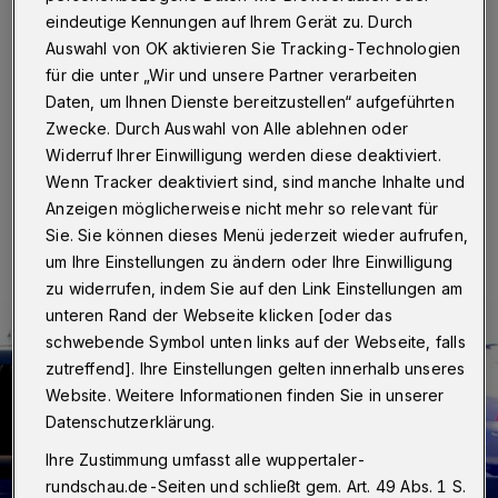
Wuppertal
·
Im Rahmen einer Razzia in fünf
eindeutige Kennungen auf Ihrem Gerät zu. Durch
Bundesländern hat die Polizei am Mittwochmorgen (13.
Auswahl von OK aktivieren Sie Tracking-Technologien
Juni 2018) auch mindestens eine Wohnung in
für die unter „Wir und unsere Partner verarbeiten
Wuppertal durchsucht. Dabei ging es um Scheinehen,
Daten, um Ihnen Dienste bereitzustellen“ aufgeführten
die von einer Bande organisiert worden sein sollen.
Zwecke. Durch Auswahl von Alle ablehnen oder
Widerruf Ihrer Einwilligung werden diese deaktiviert.
Wenn Tracker deaktiviert sind, sind manche Inhalte und
13.06.2018 , 12:45 Uhr
Eine Minute Lesezeit
Anzeigen möglicherweise nicht mehr so relevant für
Sie. Sie können dieses Menü jederzeit wieder aufrufen,
um Ihre Einstellungen zu ändern oder Ihre Einwilligung
zu widerrufen, indem Sie auf den Link Einstellungen am
unteren Rand der Webseite klicken [oder das
schwebende Symbol unten links auf der Webseite, falls
zutreffend]. Ihre Einstellungen gelten innerhalb unseres
Website. Weitere Informationen finden Sie in unserer
Datenschutzerklärung.
Ihre Zustimmung umfasst alle wuppertaler-
rundschau.de-Seiten und schließt gem. Art. 49 Abs. 1 S.