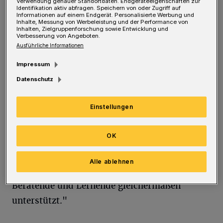
Verwendung genauer Standortdaten. Endgeräteeigenschaften zur
Foto: Bergische Uni
Identifikation aktiv abfragen. Speichern von oder Zugriff auf
Informationen auf einem Endgerät. Personalisierte Werbung und
Inhalte, Messung von Werbeleistung und der Performance von
Inhalten, Zielgruppenforschung sowie Entwicklung und
Verbesserung von Angeboten.
Ausführliche Informationen
"Der Bedarf an Unterstützung bei der
Impressum
Realisierung digitaler Lehre steigt stetig.
Datenschutz
Gleichzeitig verstärkt sich der Trend,
Einstellungen
Lehrideen hochschulübergreifend
auszutauschen", begründet die Blended-
OK
Learning-Expertin ihre Motivation. "Vor
diesem Hintergrund wollte ich ein frei
Alle ablehnen
nutzbares Instrument schaffen, das Lehrende,
Beratende und Lernende gleichermaßen
unterstützt."