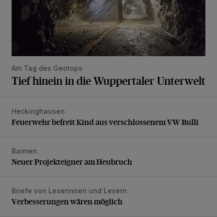
Am Tag des Geotops
Tief hinein in die Wuppertaler Unterwelt
Heckinghausen
Feuerwehr befreit Kind aus verschlossenem VW Bulli
Feuerwehr befreit Kind aus verschlossenem VW Bulli
Barmen
Neuer Projekteigner am Heubruch
Neuer Projekteigner am Heubruch
Briefe von Leserinnen und Lesern
Verbesserungen wären möglich
Verbesserungen wären möglich