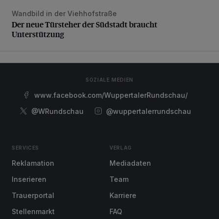
Wandbild in der Viehhofstraße
Der neue Türsteher der Südstadt braucht Unterstützung
Der neue Türsteher der Südstadt braucht
Unterstützung
SOZIALE MEDIEN
www.facebook.com/WuppertalerRundschau/
@WRundschau
@wuppertalerrundschau
SERVICES
VERLAG
Reklamation
Mediadaten
Inserieren
Team
Trauerportal
Karriere
Stellenmarkt
FAQ