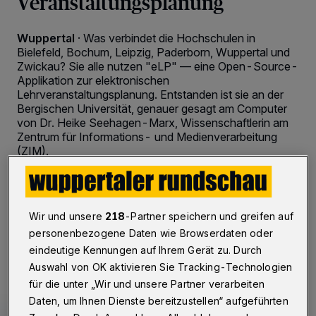
Veranstaltungsplanung
Wuppertal
·
Was verbindet die Hochschulen in
Bielefeld, Bochum, Leipzig, Paderborn, Wuppertal und
Zwickau? Sie alle nutzen "eLP" — eine Open-Source-
Applikation zur elektronischen
Lehrveranstaltungsplanung. Entstanden ist sie an der
Bergischen Universität, genauer gesagt am Computer
von Dr. Heike Seehagen-Marx, Wissenschaftlerin am
Zentrum für Informations- und Medienverarbeitung
(ZIM).
12.06.2018 , 12:16 Uhr
2 Minuten Lesezeit
Wir und unsere
218
-Partner speichern und greifen auf
personenbezogene Daten wie Browserdaten oder
eindeutige Kennungen auf Ihrem Gerät zu. Durch
Auswahl von OK aktivieren Sie Tracking-Technologien
für die unter „Wir und unsere Partner verarbeiten
Daten, um Ihnen Dienste bereitzustellen“ aufgeführten