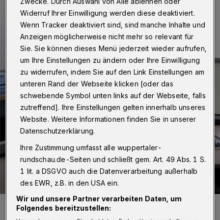
Zwecke. Durch Auswahl von Alle ablehnen oder
Widerruf Ihrer Einwilligung werden diese deaktiviert.
Wenn Tracker deaktiviert sind, sind manche Inhalte und
Anzeigen möglicherweise nicht mehr so relevant für
Sie. Sie können dieses Menü jederzeit wieder aufrufen,
um Ihre Einstellungen zu ändern oder Ihre Einwilligung
zu widerrufen, indem Sie auf den Link Einstellungen am
unteren Rand der Webseite klicken [oder das
schwebende Symbol unten links auf der Webseite, falls
zutreffend]. Ihre Einstellungen gelten innerhalb unseres
Website. Weitere Informationen finden Sie in unserer
Datenschutzerklärung.
Ihre Zustimmung umfasst alle wuppertaler-
rundschau.de-Seiten und schließt gem. Art. 49 Abs. 1 S.
1 lit. a DSGVO auch die Datenverarbeitung außerhalb
des EWR, z.B. in den USA ein.
Wir und unsere Partner verarbeiten Daten, um
Mit der Open-Source-Applikation eLP können Lehrveranstaltungen
Folgendes bereitzustellen:
elektronisch geplant werden.