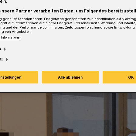
ein.
urden bereits zu hohen Jugendstrafen
unsere Partner verarbeiten Daten, um Folgendes bereitzustell
en Täter waren in die Ukraine geflohen
m Landgericht verantworten.
 genauer Standortdaten. Endgeräteeigenschaften zur Identifikation aktiv abfra
griff auf Informationen auf einem Endgerät. Personalisierte Werbung und Inhalt
ung und der Performance von Inhalten, Zielgruppenforschung sowie Entwicklung
ng von Angeboten.
 Informationen
m
sezeit
tz
instellungen
Alle ablehnen
OK