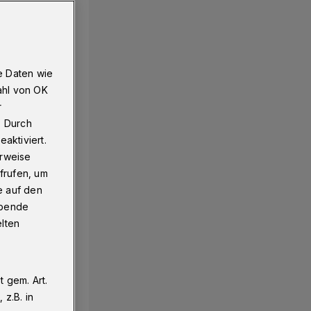
e Daten wie
ahl von OK
r
. Durch
aktiviert.
erweise
frufen, um
e auf den
ebende
elten
 gem. Art.
z.B. in