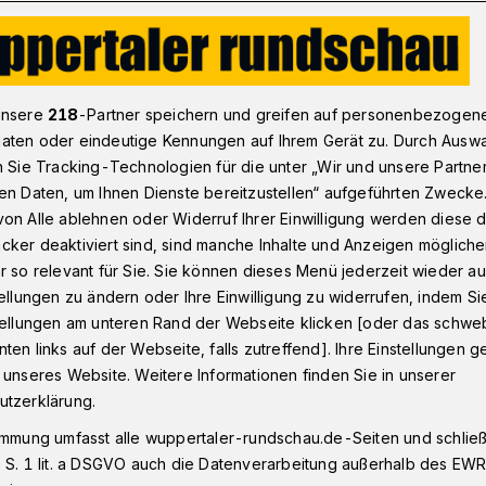
pertaler Landgericht zu Messerstecherei am Kipdorf
unsere
218
-Partner speichern und greifen auf personenbezogen
aten oder eindeutige Kennungen auf Ihrem Gerät zu. Durch Ausw
n Sie Tracking-Technologien für die unter „Wir und unsere Partne
t Wuppertal
en Daten, um Ihnen Dienste bereitzustellen“ aufgeführten Zwecke
s zu der
on Alle ablehnen oder Widerruf Ihrer Einwilligung werden diese de
cker deaktiviert sind, sind manche Inhalte und Anzeigen möglich
erei am Kipdorf?
r so relevant für Sie. Sie können dieses Menü jederzeit wieder au
tellungen zu ändern oder Ihre Einwilligung zu widerrufen, indem Si
stellungen am unteren Rand der Webseite klicken [oder das schw
ten links auf der Webseite, falls zutreffend]. Ihre Einstellungen g
schen zwei Clan-Familien um eine Shisha-
 unseres Website. Weitere Informationen finden Sie in unserer
 einer Messerstecherei am Kipdorf
utzerklärung.
ier Mitglieder der einen Familie auf zwei
immung umfasst alle wuppertaler-rundschau.de-Seiten und schließt
 mit Messern und Kurzschwertern
 S. 1 lit. a DSGVO auch die Datenverarbeitung außerhalb des EWR, 
er beiden Opfer hatte den Angriff nicht