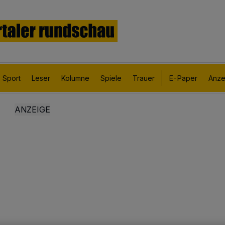
Sport
Leser
Kolumne
Spiele
Trauer
E-Paper
Anze