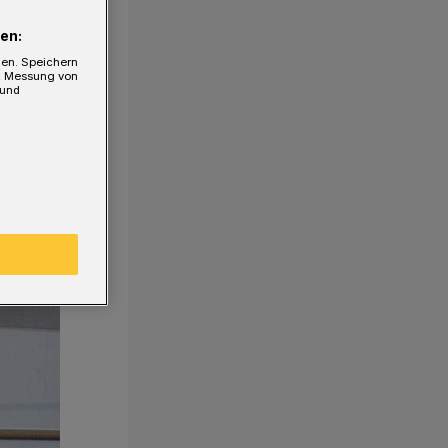
en:
gen. Speichern
e, Messung von
 und