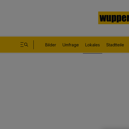
Bilder
Umfrage
Lokales
Stadtteile