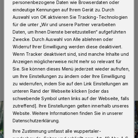
Elberfeld
personenbezogene Daten wie Browserdaten oder
eindeutige Kennungen auf Ihrem Gerät zu. Durch
Wuppertal
·
Mit einer Kundgebung und Demonstration
Auswahl von OK aktivieren Sie Tracking-Technologien
traten am Dienstagabend (13. Februar 2018) rund 350
für die unter „Wir und unsere Partner verarbeiten
bis 400 Kurden und Unterstützer in Elberfeld auf. Unter
Daten, um Ihnen Dienste bereitzustellen“ aufgeführten
dem Motto "Schulter an Schulter gegen Faschismus"
Zwecke. Durch Auswahl von Alle ablehnen oder
protestierten sie gegen den militärischen Einsatz der
Widerruf Ihrer Einwilligung werden diese deaktiviert.
Türkei im kurdischen Syrien.
Wenn Tracker deaktiviert sind, sind manche Inhalte und
Anzeigen möglicherweise nicht mehr so relevant für
Sie. Sie können dieses Menü jederzeit wieder aufrufen,
13.02.2018 , 18:56 Uhr
Eine Minute Lesezeit
um Ihre Einstellungen zu ändern oder Ihre Einwilligung
zu widerrufen, indem Sie auf den Link Einstellungen am
unteren Rand der Webseite klicken [oder das
schwebende Symbol unten links auf der Webseite, falls
zutreffend]. Ihre Einstellungen gelten innerhalb unseres
Website. Weitere Informationen finden Sie in unserer
Datenschutzerklärung.
Ihre Zustimmung umfasst alle wuppertaler-