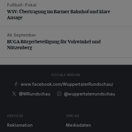
Fußball-Pokal
WSV: Übertragung im Barmer Bahnhof und klare Ansage
WSV: Übertragung im Barmer Bahnhof und klare
Ansage
Ab September
BUGA-Bürgerbeteiligung für Vohwinkel und Nützenberg
BUGA-Bürgerbeteiligung für Vohwinkel und
Nützenberg
SOZIALE MEDIEN
www.facebook.com/WuppertalerRundschau/
@WRundschau
@wuppertalerrundschau
SERVICES
VERLAG
Reklamation
Mediadaten