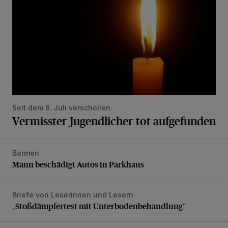
Seit dem 8. Juli verschollen
Vermisster Jugendlicher tot aufgefunden
Barmen
Mann beschädigt Autos in Parkhaus
Mann beschädigt Autos in Parkhaus
Briefe von Leserinnen und Lesern
„Stoßdämpfertest mit Unterbodenbehandlung“
„Stoßdämpfertest mit Unterbodenbehandlung“