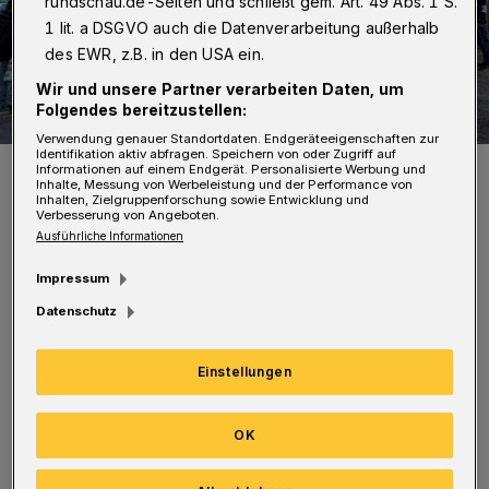
rundschau.de-Seiten und schließt gem. Art. 49 Abs. 1 S.
1 lit. a DSGVO auch die Datenverarbeitung außerhalb
des EWR, z.B. in den USA ein.
Wir und unsere Partner verarbeiten Daten, um
Folgendes bereitzustellen:
Verwendung genauer Standortdaten. Endgeräteeigenschaften zur
Identifikation aktiv abfragen. Speichern von oder Zugriff auf
Die Demonstranten an der Alten Freiheit.
Informationen auf einem Endgerät. Personalisierte Werbung und
Inhalte, Messung von Werbeleistung und der Performance von
Foto: Dirk Lotze
Inhalten, Zielgruppenforschung sowie Entwicklung und
Verbesserung von Angeboten.
Ausführliche Informationen
Impressum
Datenschutz
Von Dirk Lotze
Einstellungen
Mit Bezug auf den Einsatz von Waffen, die aus
Deutschland stammen, skandierten sie:
OK
"Deutsche Panzer raus aus Afrin". Tafeln