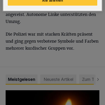
zeigten die Aufschrift "Diktator Erdogan". Die
Alle ablehnen
Teilnehmer waren teils aus Düsseldorf
angereist. Autonome Linke unterstützten den
Umzug.
Die Polizei war mit starken Kräften präsent
und ging gegen verbotene Symbole und Farben
mehrerer kurdischer Gruppen vor.
Meistgelesen
Neueste Artikel
Zum Thema
Vermisster Jugendlicher tot aufgefunden