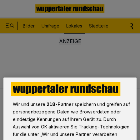
Bilder
Umfrage
Lokales
Stadtteile
Sport
Le
Lokales
Öffnungszeiten weichen ab
Wir und unsere
218
-Partner speichern und greifen auf
personenbezogene Daten wie Browserdaten oder
Schwimmsportleistungszentrum
eindeutige Kennungen auf Ihrem Gerät zu. Durch
Öffnungszeiten weichen ab
Auswahl von OK aktivieren Sie Tracking-Technologien
für die unter „Wir und unsere Partner verarbeiten