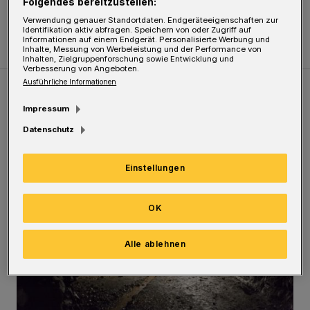
Folgendes bereitzustellen:
Uhr bis 13 Uhr für seine Besucher geöffnet.
Verwendung genauer Standortdaten. Endgeräteeigenschaften zur
Identifikation aktiv abfragen. Speichern von oder Zugriff auf
Informationen auf einem Endgerät. Personalisierte Werbung und
Inhalte, Messung von Werbeleistung und der Performance von
Inhalten, Zielgruppenforschung sowie Entwicklung und
Verbesserung von Angeboten.
Ausführliche Informationen
Meistgelesen
Neueste Artikel
Zum Thema
Impressum
Datenschutz
Tief hinein in die Wuppertaler Unterwelt
Einstellungen
OK
Alle ablehnen