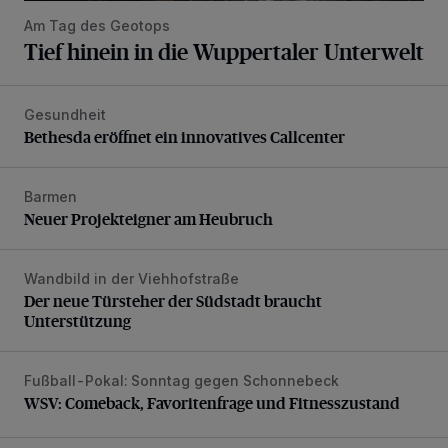
Am Tag des Geotops
Tief hinein in die Wuppertaler Unterwelt
Gesundheit
Bethesda eröffnet ein innovatives Callcenter
Bethesda eröffnet ein innovatives Callcenter
Barmen
Neuer Projekteigner am Heubruch
Neuer Projekteigner am Heubruch
Wandbild in der Viehhofstraße
Der neue Türsteher der Südstadt braucht Unterstützung
Der neue Türsteher der Südstadt braucht
Unterstützung
Fußball-Pokal: Sonntag gegen Schonnebeck
WSV: Comeback, Favoritenfrage und Fitnesszustand
WSV: Comeback, Favoritenfrage und Fitnesszustand