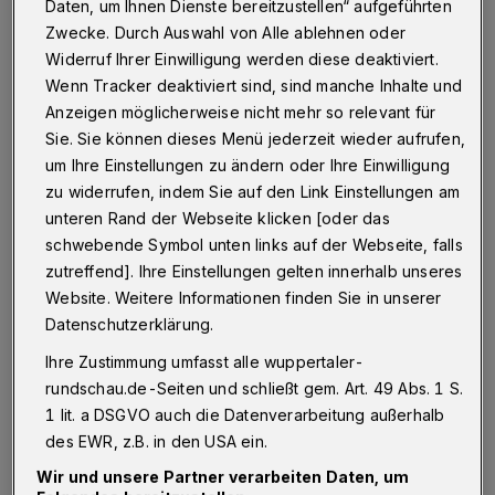
Daten, um Ihnen Dienste bereitzustellen“ aufgeführten
Wuppertal
·
Am kommenden Wochenende (21. und
Zwecke. Durch Auswahl von Alle ablehnen oder
22. Januar 2017) bleibt das
Widerruf Ihrer Einwilligung werden diese deaktiviert.
Schwimmsportleistungszentrum wegen des Bayer-
Cups für den Badebetrieb geschlossen.
Wenn Tracker deaktiviert sind, sind manche Inhalte und
Anzeigen möglicherweise nicht mehr so relevant für
Sie. Sie können dieses Menü jederzeit wieder aufrufen,
um Ihre Einstellungen zu ändern oder Ihre Einwilligung
16.01.2017 , 08:36 Uhr
Eine Minute Lesezeit
zu widerrufen, indem Sie auf den Link Einstellungen am
unteren Rand der Webseite klicken [oder das
schwebende Symbol unten links auf der Webseite, falls
zutreffend]. Ihre Einstellungen gelten innerhalb unseres
Website. Weitere Informationen finden Sie in unserer
Datenschutzerklärung.
Ihre Zustimmung umfasst alle wuppertaler-
An dem darauffolgenden Wochenende, 28. und
rundschau.de-Seiten und schließt gem. Art. 49 Abs. 1 S.
29. Januar, ist das
1 lit. a DSGVO auch die Datenverarbeitung außerhalb
des EWR, z.B. in den USA ein.
Schwimmsportleistungszentrum hingegen
Wir und unsere Partner verarbeiten Daten, um
wegen des 24-Stunden-Schwimmens von 13