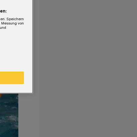
en:
gen. Speichern
e, Messung von
 und