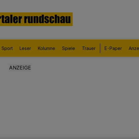
Sport
Leser
Kolumne
Spiele
Trauer
E-Paper
Anze