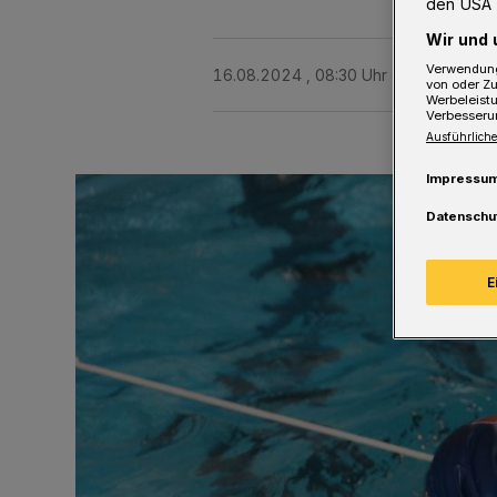
den USA 
Wir und 
Verwendung
16.08.2024 , 08:30 Uhr
2 Minuten Le
von oder Zu
Werbeleist
Verbesseru
Ausführliche
Impressu
Datenschu
E