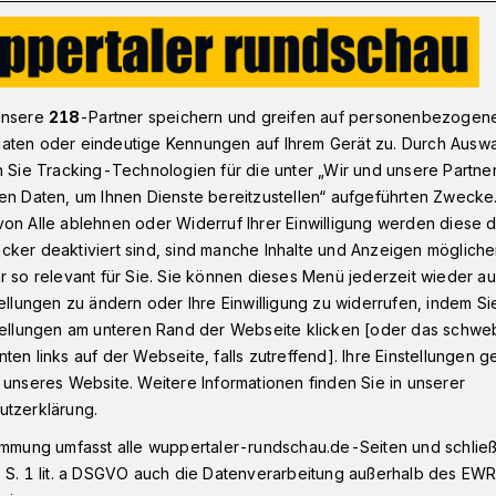
ei der Wuppertaler „SchulSchwimmWoche“
unsere
218
-Partner speichern und greifen auf personenbezogen
aten oder eindeutige Kennungen auf Ihrem Gerät zu. Durch Ausw
n Sie Tracking-Technologien für die unter „Wir und unsere Partne
en Daten, um Ihnen Dienste bereitzustellen“ aufgeführten Zwecke
 bei der
on Alle ablehnen oder Widerruf Ihrer Einwilligung werden diese de
cker deaktiviert sind, sind manche Inhalte und Anzeigen möglich
immWoche“
r so relevant für Sie. Sie können dieses Menü jederzeit wieder au
tellungen zu ändern oder Ihre Einwilligung zu widerrufen, indem Si
stellungen am unteren Rand der Webseite klicken [oder das schw
ten links auf der Webseite, falls zutreffend]. Ihre Einstellungen g
nnen und Schüler haben in diesem Jahr an
 unseres Website. Weitere Informationen finden Sie in unserer
wimmWoche“ teilgenommen. Das ist die
utzerklärung.
ahr 2021 waren es 850 Kinder und
immung umfasst alle wuppertaler-rundschau.de-Seiten und schließt
mt 1.250 und im vergangenen Jahr 1.450.
 S. 1 lit. a DSGVO auch die Datenverarbeitung außerhalb des EWR, 