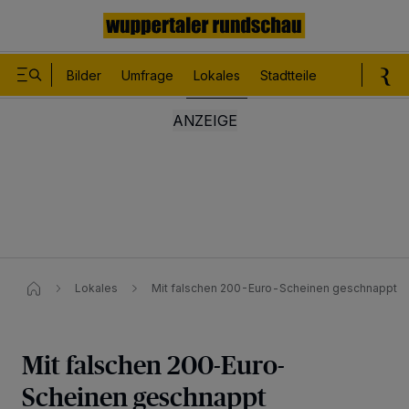
Bilder
Umfrage
Lokales
Stadtteile
Sport
Le
Lokales
Mit falschen 200-Euro-Scheinen geschnappt
Mit falschen 200-Euro-
Scheinen geschnappt