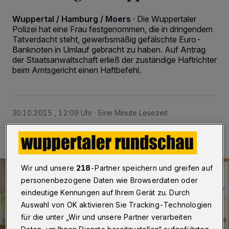
Wuppertal / Hamburg / Moers
·
Die Wuppertaler
Polizei hat eine Frau festgenommen, die in dringendem
Tatverdacht steht, gewerbsmäßig gefälschte Euro-
Banknoten in Umlauf gebracht zu haben. Auf Antrag
der Staatsanwaltschaft erließ der zuständige Haftrichter
beim Amtsgericht einen Haftbefehl.
30.10.2015 , 12:09 Uhr
Eine Minute Lesezeit
Wir und unsere
218
-Partner speichern und greifen auf
personenbezogene Daten wie Browserdaten oder
eindeutige Kennungen auf Ihrem Gerät zu. Durch
Auswahl von OK aktivieren Sie Tracking-Technologien
für die unter „Wir und unsere Partner verarbeiten