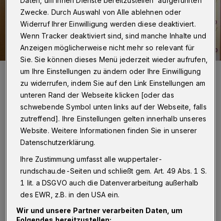
Daten, um Ihnen Dienste bereitzustellen“ aufgeführten
Zwecke. Durch Auswahl von Alle ablehnen oder
Widerruf Ihrer Einwilligung werden diese deaktiviert.
Wenn Tracker deaktiviert sind, sind manche Inhalte und
Anzeigen möglicherweise nicht mehr so relevant für
Sie. Sie können dieses Menü jederzeit wieder aufrufen,
Viel Geld - alles unecht.
um Ihre Einstellungen zu ändern oder Ihre Einwilligung
Foto: Polizei
zu widerrufen, indem Sie auf den Link Einstellungen am
unteren Rand der Webseite klicken [oder das
schwebende Symbol unten links auf der Webseite, falls
zutreffend]. Ihre Einstellungen gelten innerhalb unseres
Website. Weitere Informationen finden Sie in unserer
D
Datenschutzerklärung.
ie Frau befindet sich derzeit in
Untersuchungshaft.
Ihre Zustimmung umfasst alle wuppertaler-
rundschau.de-Seiten und schließt gem. Art. 49 Abs. 1 S.
1 lit. a DSGVO auch die Datenverarbeitung außerhalb
des EWR, z.B. in den USA ein.
Wir und unsere Partner verarbeiten Daten, um
Folgendes bereitzustellen: