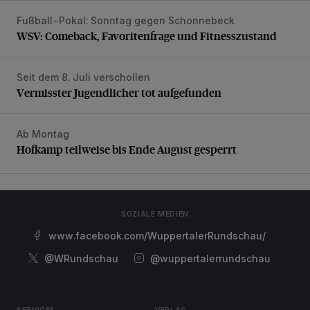
Fußball-Pokal: Sonntag gegen Schonnebeck
WSV: Comeback, Favoritenfrage und Fitnesszustand
WSV: Comeback, Favoritenfrage und Fitnesszustand
Seit dem 8. Juli verschollen
Vermisster Jugendlicher tot aufgefunden
Vermisster Jugendlicher tot aufgefunden
Ab Montag
Hofkamp teilweise bis Ende August gesperrt
Hofkamp teilweise bis Ende August gesperrt
SOZIALE MEDIEN
www.facebook.com/WuppertalerRundschau/
@WRundschau
@wuppertalerrundschau