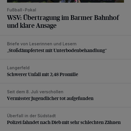
Fußball-Pokal
WSV: Übertragung im Barmer Bahnhof
und klare Ansage
Briefe von Leserinnen und Lesern
„Stoßdämpfertest mit Unterbodenbehandlung“
„Stoßdämpfertest mit Unterbodenbehandlung“
Langerfeld
Schwerer Unfall mit 2,48 Promille
Schwerer Unfall mit 2,48 Promille
Seit dem 8. Juli verschollen
Vermisster Jugendlicher tot aufgefunden
Vermisster Jugendlicher tot aufgefunden
Überfall in der Südstadt
Polizei fahndet nach Dieb mit sehr schlechten Zähnen
Polizei fahndet nach Dieb mit sehr schlechten Zähnen