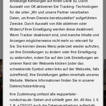
eindeutige Kennungen auf Ihrem Gerät zu. Durch
Auswahl von OK aktivieren Sie Tracking-Technologien
Wuppertal
·
Die Katholische Citykirche sucht für den
für die unter „Wir und unsere Partner verarbeiten
Wuppertaler Martinszug am 10. November 2015
Daten, um Ihnen Dienste bereitzustellen“ aufgeführten
Fackelträger und Zugordner.
Zwecke. Durch Auswahl von Alle ablehnen oder
Widerruf Ihrer Einwilligung werden diese deaktiviert.
Wenn Tracker deaktiviert sind, sind manche Inhalte und
06.10.2015 , 11:57 Uhr
Eine Minute Lesezeit
Anzeigen möglicherweise nicht mehr so relevant für
Sie. Sie können dieses Menü jederzeit wieder aufrufen,
um Ihre Einstellungen zu ändern oder Ihre Einwilligung
zu widerrufen, indem Sie auf den Link Einstellungen am
unteren Rand der Webseite klicken [oder das
schwebende Symbol unten links auf der Webseite, falls
zutreffend]. Ihre Einstellungen gelten innerhalb unseres
Website. Weitere Informationen finden Sie in unserer
Datenschutzerklärung.
Ihre Zustimmung umfasst alle wuppertaler-
rundschau.de-Seiten und schließt gem. Art. 49 Abs. 1 S.
1 lit. a DSGVO auch die Datenverarbeitung außerhalb