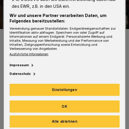
des EWR, z.B. in den USA ein.
Wir und unsere Partner verarbeiten Daten, um
Folgendes bereitzustellen:
Verwendung genauer Standortdaten. Endgeräteeigenschaften zur
Identifikation aktiv abfragen. Speichern von oder Zugriff auf
Hoch zu Ross: St. Martin im November 2013.
Informationen auf einem Endgerät. Personalisierte Werbung und
Inhalte, Messung von Werbeleistung und der Performance von
Foto: Uwe Schinkel
Inhalten, Zielgruppenforschung sowie Entwicklung und
Verbesserung von Angeboten.
Ausführliche Informationen
Impressum
Datenschutz
Er startet am 17 Uhr auf dem Laurentiusplatz.
Interessenten können sich ab sofort unter
Einstellungen
0202/42969674 oder per Mail
(
martinszug@katholische-citykirche-
OK
wuppertal.de
) melden.
Alle ablehnen
Die Helfer erhalten eine halbe Stunde vor