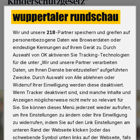
Kinderschutzgesetz“
Wuppertal
·
Der Wuppertaler FDP-Abgeordnete
Marcel Hafke freut sich, dass der Landtag von
Nordrhein-Westfalen das Landeskinderschutzgesetz
Wir und unsere
218
-Partner speichern und greifen auf
beschlossen hat.
personenbezogene Daten wie Browserdaten oder
eindeutige Kennungen auf Ihrem Gerät zu. Durch
Auswahl von OK aktivieren Sie Tracking-Technologien
07.04.2022 , 08:00 Uhr
Eine Minute Lesezeit
für die unter „Wir und unsere Partner verarbeiten
Daten, um Ihnen Dienste bereitzustellen“ aufgeführten
Zwecke. Durch Auswahl von Alle ablehnen oder
Widerruf Ihrer Einwilligung werden diese deaktiviert.
Wenn Tracker deaktiviert sind, sind manche Inhalte und
Anzeigen möglicherweise nicht mehr so relevant für
Sie. Sie können dieses Menü jederzeit wieder aufrufen,
um Ihre Einstellungen zu ändern oder Ihre Einwilligung
zu widerrufen, indem Sie auf den Link Einstellungen am
unteren Rand der Webseite klicken [oder das
schwebende Symbol unten links auf der Webseite, falls