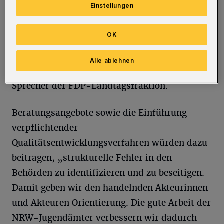
Einstellungen
zu stärken. Wir führen verbindliche
Mindeststandards ein. Damit erhöhen wir die
OK
Handlungssicherheit der Mitarbeiterinnen und
Mitarbeiter in den NRW-Jugendämtern“, so
Alle ablehnen
der der kinder- und familienpolitische
Sprecher der FDP-Landtagsfraktion.
Beratungsangebote sowie die Einführung
verpflichtender
Qualitätsentwicklungsverfahren würden dazu
beitragen, „strukturelle Fehler in den
Behörden zu identifizieren und zu beseitigen.
Damit geben wir den handelnden Akteurinnen
und Akteuren Orientierung. Die gute Arbeit der
NRW-Jugendämter verbessern wir dadurch