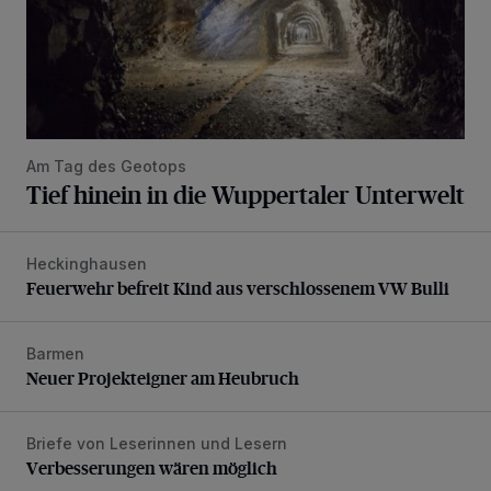
Am Tag des Geotops
Tief hinein in die Wuppertaler Unterwelt
Heckinghausen
Feuerwehr befreit Kind aus verschlossenem VW Bulli
Feuerwehr befreit Kind aus verschlossenem VW Bulli
Barmen
Neuer Projekteigner am Heubruch
Neuer Projekteigner am Heubruch
Briefe von Leserinnen und Lesern
Verbesserungen wären möglich
Verbesserungen wären möglich