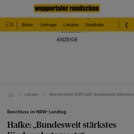
Bilder
Umfrage
Lokales
Stadtteile
Sport
Le
Lokales
Marcel Hafke (FDP) lobt "bundesweit stärkstes
Beschluss im NRW-Landtag
Hafke: „Bundesweit stärkstes