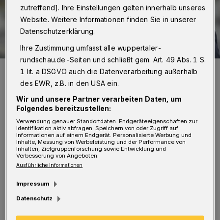
zutreffend]. Ihre Einstellungen gelten innerhalb unseres
Website. Weitere Informationen finden Sie in unserer
Datenschutzerklärung.
Ihre Zustimmung umfasst alle wuppertaler-
rundschau.de-Seiten und schließt gem. Art. 49 Abs. 1 S.
Marcel Hafke.
1 lit. a DSGVO auch die Datenverarbeitung außerhalb
Foto: FDP-Landtagsfraktion NRW
des EWR, z.B. in den USA ein.
Wir und unsere Partner verarbeiten Daten, um
Folgendes bereitzustellen:
Verwendung genauer Standortdaten. Endgeräteeigenschaften zur
Identifikation aktiv abfragen. Speichern von oder Zugriff auf
E
Informationen auf einem Endgerät. Personalisierte Werbung und
s sei ein „historischer und wegweisender
Inhalte, Messung von Werbeleistung und der Performance von
Inhalten, Zielgruppenforschung sowie Entwicklung und
Meilenstein für den Kinderschutz“ in
Verbesserung von Angeboten.
Ausführliche Informationen
Nordrhein-Westfalen. „Das Gesetz greift eine
Impressum
Vielzahl von aktuellen und wichtigen
Datenschutz
Forderungen aus der Praxis auf, um den
Schutz von Kindern und Jugendlichen deutlich