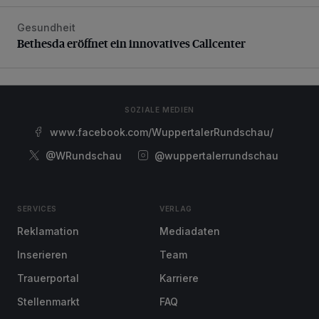
Gesundheit
Bethesda eröffnet ein innovatives Callcenter
Bethesda eröffnet ein innovatives Callcenter
SOZIALE MEDIEN
www.facebook.com/WuppertalerRundschau/
@WRundschau
@wuppertalerrundschau
SERVICES
VERLAG
Reklamation
Mediadaten
Inserieren
Team
Trauerportal
Karriere
Stellenmarkt
FAQ