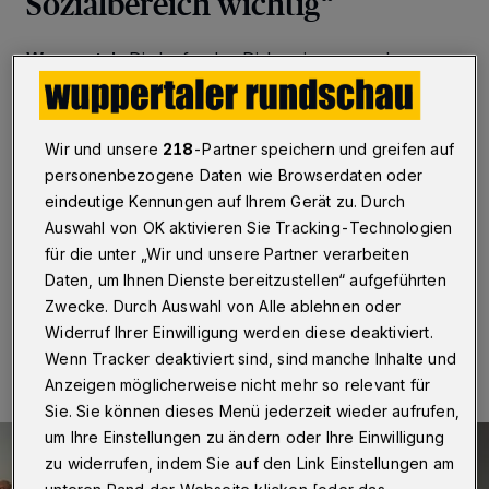
Sozialbereich wichtig“
Wuppertal
·
Die laufenden Diskussionen um den
Bundeshaushalt sorgen insbesondere auch in
Wuppertal für Sorgenfalten bei Trägern und Vereinen.
„Bei uns herrscht schon ein bisschen Panik“,
erläuterten Iris Panknin, Barbara Steins und Florian
Wir und unsere
218
-Partner speichern und greifen auf
Schäfer von „alpha“ im Gespräch mit der grünen
personenbezogene Daten wie Browserdaten oder
Bundestagsabgeordneten Anja Liebert die Situation des
eindeutige Kennungen auf Ihrem Gerät zu. Durch
Vereins mit Sitz an der Heinz-Kluncker-Straße in
Auswahl von OK aktivieren Sie Tracking-Technologien
Unterbarmen.
für die unter „Wir und unsere Partner verarbeiten
Daten, um Ihnen Dienste bereitzustellen“ aufgeführten
Zwecke. Durch Auswahl von Alle ablehnen oder
28.09.2023 , 09:00 Uhr
Eine Minute Lesezeit
Widerruf Ihrer Einwilligung werden diese deaktiviert.
Wenn Tracker deaktiviert sind, sind manche Inhalte und
Anzeigen möglicherweise nicht mehr so relevant für
Sie. Sie können dieses Menü jederzeit wieder aufrufen,
um Ihre Einstellungen zu ändern oder Ihre Einwilligung
zu widerrufen, indem Sie auf den Link Einstellungen am