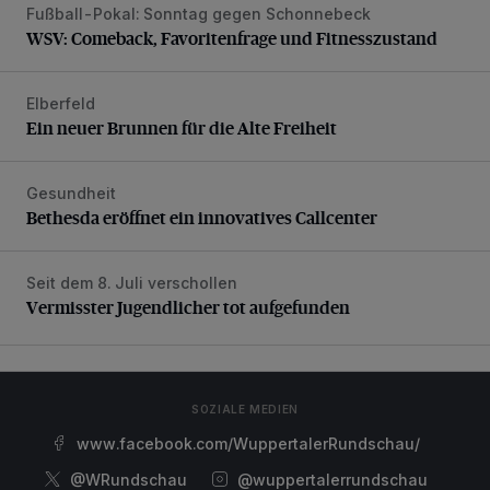
Fußball-Pokal: Sonntag gegen Schonnebeck
WSV: Comeback, Favoritenfrage und Fitnesszustand
WSV: Comeback, Favoritenfrage und Fitnesszustand
Elberfeld
Ein neuer Brunnen für die Alte Freiheit
Ein neuer Brunnen für die Alte Freiheit
Gesundheit
Bethesda eröffnet ein innovatives Callcenter
Bethesda eröffnet ein innovatives Callcenter
Seit dem 8. Juli verschollen
Vermisster Jugendlicher tot aufgefunden
Vermisster Jugendlicher tot aufgefunden
SOZIALE MEDIEN
www.facebook.com/WuppertalerRundschau/
@WRundschau
@wuppertalerrundschau