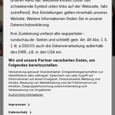
unteren Rand der Webseite klicken [oder das
schwebende Symbol unten links auf der Webseite, falls
zutreffend]. Ihre Einstellungen gelten innerhalb unseres
Website. Weitere Informationen finden Sie in unserer
Datenschutzerklärung.
Ihre Zustimmung umfasst alle wuppertaler-
rundschau.de-Seiten und schließt gem. Art. 49 Abs. 1 S.
1 lit. a DSGVO auch die Datenverarbeitung außerhalb
des EWR, z.B. in den USA ein.
Wir und unsere Partner verarbeiten Daten, um
Anja Liebert (li.) besuchte „alpha e.V“. Iris Panknin, Florian Schäfer
Folgendes bereitzustellen:
und Barbara Steins machten die Wichtigkeit der Zuwendungen
durch den Bund deutlich.
Verwendung genauer Standortdaten. Endgeräteeigenschaften zur
Foto: Grüne
Identifikation aktiv abfragen. Speichern von oder Zugriff auf
Informationen auf einem Endgerät. Personalisierte Werbung und
Inhalte, Messung von Werbeleistung und der Performance von
Inhalten, Zielgruppenforschung sowie Entwicklung und
Verbesserung von Angeboten.
Ausführliche Informationen
B
Impressum
ereits jetzt habe es Einbußen gegeben.
Datenschutz