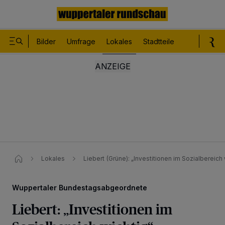
Bilder
Umfrage
Lokales
Stadtteile
Sport
Le
Lokales
Liebert (Grüne): „Investitionen im Sozialbereich w
Wuppertaler Bundestagsabgeordnete
Liebert: „Investitionen im