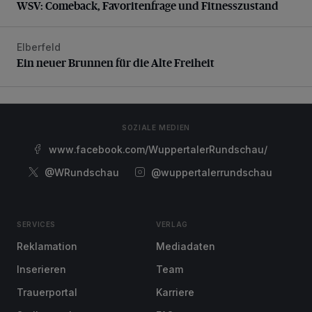
WSV: Comeback, Favoritenfrage und Fitnesszustand
Elberfeld
Ein neuer Brunnen für die Alte Freiheit
Ein neuer Brunnen für die Alte Freiheit
SOZIALE MEDIEN
www.facebook.com/WuppertalerRundschau/
@WRundschau
@wuppertalerrundschau
SERVICES
VERLAG
Reklamation
Mediadaten
Inserieren
Team
Trauerportal
Karriere