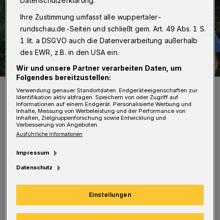
Datenschutzerklärung.
Ihre Zustimmung umfasst alle wuppertaler-
rundschau.de-Seiten und schließt gem. Art. 49 Abs. 1 S.
1 lit. a DSGVO auch die Datenverarbeitung außerhalb
des EWR, z.B. in den USA ein.
Wir und unsere Partner verarbeiten Daten, um
Folgendes bereitzustellen:
Anja Vesper und Youssef Tahiri.
Verwendung genauer Standortdaten. Endgeräteeigenschaften zur
Identifikation aktiv abfragen. Speichern von oder Zugriff auf
Foto: CDA
Informationen auf einem Endgerät. Personalisierte Werbung und
Inhalte, Messung von Werbeleistung und der Performance von
Inhalten, Zielgruppenforschung sowie Entwicklung und
Verbesserung von Angeboten.
Ausführliche Informationen
Impressum
"Bei uns im Tal leben mehr Kinder, die in
Datenschutz
statistischer Armut leben, als in vielen
anderen Teilen Nordrhein-Westfalens. Das
Einstellungen
stimmt uns als CDA nachdenklich, denn jedes
dieser Kinder ist ein Teil der Zukunft unserer