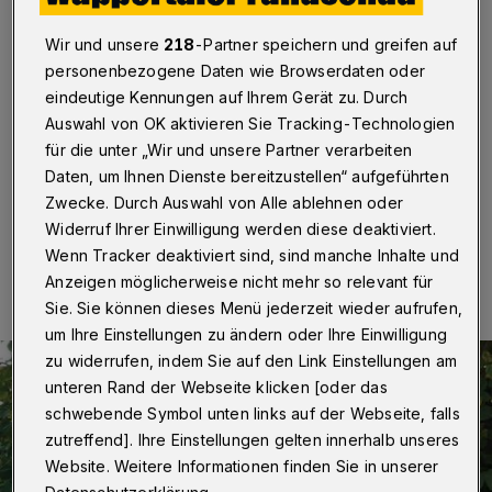
Wuppertal
·
Die CDA Wuppertal, der Sozialflügel der
Wir und unsere
218
-Partner speichern und greifen auf
Union, hat die CDU-Ratsfraktion aufgefordert, nach
personenbezogene Daten wie Browserdaten oder
Lösungen zu suchen, "damit in Zukunft möglichst
eindeutige Kennungen auf Ihrem Gerät zu. Durch
wenige Kinder in Wuppertal in Armut aufwachsen".
Auswahl von OK aktivieren Sie Tracking-Technologien
Dazu solle man Gespräche "mit Verantwortlichen und
Experten gleich welcher politischer Coleur" führen.
für die unter „Wir und unsere Partner verarbeiten
Daten, um Ihnen Dienste bereitzustellen“ aufgeführten
Zwecke. Durch Auswahl von Alle ablehnen oder
Widerruf Ihrer Einwilligung werden diese deaktiviert.
23.09.2016 , 16:27 Uhr
Eine Minute Lesezeit
Wenn Tracker deaktiviert sind, sind manche Inhalte und
Anzeigen möglicherweise nicht mehr so relevant für
Sie. Sie können dieses Menü jederzeit wieder aufrufen,
um Ihre Einstellungen zu ändern oder Ihre Einwilligung
zu widerrufen, indem Sie auf den Link Einstellungen am
unteren Rand der Webseite klicken [oder das
schwebende Symbol unten links auf der Webseite, falls
zutreffend]. Ihre Einstellungen gelten innerhalb unseres
Website. Weitere Informationen finden Sie in unserer