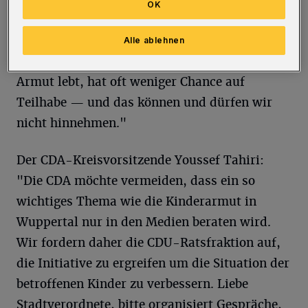
OK
Gesellschaft", so die stellvertretende CDA-
Kreisvorsitzende Anja Vesper. "Jedes Kind hat
Alle ablehnen
gute Zukunftschancen verdient! Doch wer in
Armut lebt, hat oft weniger Chance auf
Teilhabe — und das können und dürfen wir
nicht hinnehmen."
Der CDA-Kreisvorsitzende Youssef Tahiri:
"Die CDA möchte vermeiden, dass ein so
wichtiges Thema wie die Kinderarmut in
Wuppertal nur in den Medien beraten wird.
Wir fordern daher die CDU-Ratsfraktion auf,
die Initiative zu ergreifen um die Situation der
betroffenen Kinder zu verbessern. Liebe
Stadtverordnete, bitte organisiert Gespräche,