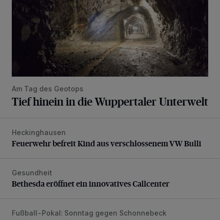
Am Tag des Geotops
Tief hinein in die Wuppertaler Unterwelt
Heckinghausen
Feuerwehr befreit Kind aus verschlossenem VW Bulli
Feuerwehr befreit Kind aus verschlossenem VW Bulli
Gesundheit
Bethesda eröffnet ein innovatives Callcenter
Bethesda eröffnet ein innovatives Callcenter
Fußball-Pokal: Sonntag gegen Schonnebeck
WSV: Comeback, Favoritenfrage und Fitnesszustand