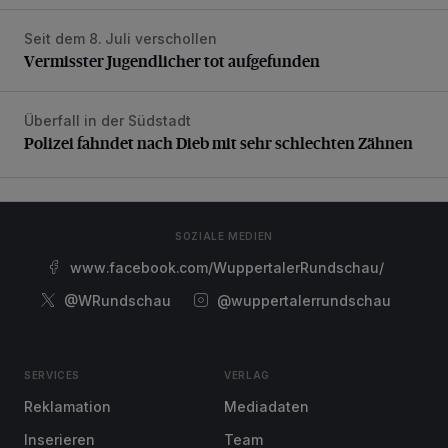
Seit dem 8. Juli verschollen
Vermisster Jugendlicher tot aufgefunden
Vermisster Jugendlicher tot aufgefunden
Überfall in der Südstadt
Polizei fahndet nach Dieb mit sehr schlechten Zähnen
Polizei fahndet nach Dieb mit sehr schlechten Zähnen
SOZIALE MEDIEN
www.facebook.com/WuppertalerRundschau/
@WRundschau
@wuppertalerrundschau
SERVICES
VERLAG
Reklamation
Mediadaten
Inserieren
Team