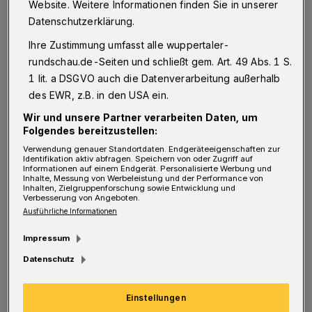
– ebenso wie Bildung und Ausbildung. Dass
Website. Weitere Informationen finden Sie in unserer
Datenschutzerklärung.
die Auslieferung vieler Geräte trotz der
schwierigen Beschaffungssituation gelungen
Ihre Zustimmung umfasst alle wuppertaler-
rundschau.de-Seiten und schließt gem. Art. 49 Abs. 1 S.
ist, ist eine große Leistung der beteiligten
1 lit. a DSGVO auch die Datenverarbeitung außerhalb
Stellen, denen ich ganz herzlich dafür danke“,
des EWR, z.B. in den USA ein.
so Oberbürgermeister Uwe Schneidewind.
Wir und unsere Partner verarbeiten Daten, um
Folgendes bereitzustellen:
„Durch die verschiedenen Fördermaßnahmen
Verwendung genauer Standortdaten. Endgeräteeigenschaften zur
Identifikation aktiv abfragen. Speichern von oder Zugriff auf
sollen die Schulen in die Lage versetzt werden,
Informationen auf einem Endgerät. Personalisierte Werbung und
Inhalte, Messung von Werbeleistung und der Performance von
digital unterstützt zu lehren“, sagt
Inhalten, Zielgruppenforschung sowie Entwicklung und
Verbesserung von Angeboten.
Stadtdirektor und Schuldezernent Dr. Stefan
Ausführliche Informationen
Kühn. „Mit der Glasfaseranbindung aller
Impressum
Schulgebäude, einer ersten flächendeckenden
Datenschutz
Ausstattung mit WLAN-Accesspoints, der
einheitlichen Ausstattung mit Portalservern
Einstellungen