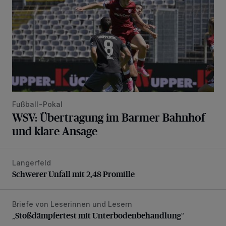
Fußball-Pokal
WSV: Übertragung im Barmer Bahnhof
und klare Ansage
Langerfeld
Schwerer Unfall mit 2,48 Promille
Schwerer Unfall mit 2,48 Promille
Briefe von Leserinnen und Lesern
„Stoßdämpfertest mit Unterbodenbehandlung“
„Stoßdämpfertest mit Unterbodenbehandlung“