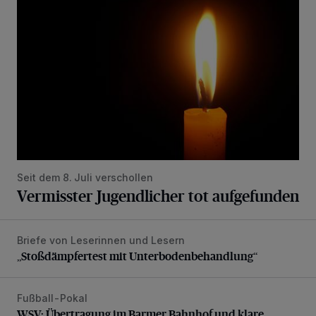
Seit dem 8. Juli verschollen
Vermisster Jugendlicher tot aufgefunden
Briefe von Leserinnen und Lesern
„Stoßdämpfertest mit Unterbodenbehandlung“
„Stoßdämpfertest mit Unterbodenbehandlung“
Fußball-Pokal
WSV: Übertragung im Barmer Bahnhof und klare Ansage
WSV: Übertragung im Barmer Bahnhof und klare