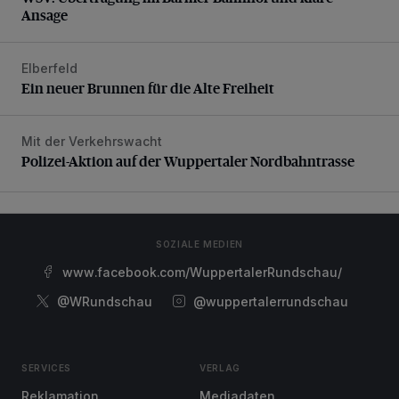
Ansage
Elberfeld
Ein neuer Brunnen für die Alte Freiheit
Ein neuer Brunnen für die Alte Freiheit
Mit der Verkehrswacht
Polizei-Aktion auf der Wuppertaler Nordbahntrasse
Polizei-Aktion auf der Wuppertaler Nordbahntrasse
SOZIALE MEDIEN
www.facebook.com/WuppertalerRundschau/
@WRundschau
@wuppertalerrundschau
SERVICES
VERLAG
Reklamation
Mediadaten