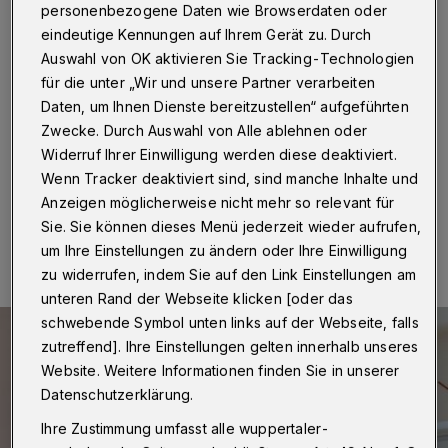
Wuppertal
personenbezogene Daten wie Browserdaten oder
eindeutige Kennungen auf Ihrem Gerät zu. Durch
Wuppertal
·
Der Caritasverband vermittelt in
Auswahl von OK aktivieren Sie Tracking-Technologien
Kooperation mit dem Jugendamt junge Menschen in
für die unter „Wir und unsere Partner verarbeiten
Gastfamilien, die ihnen ein neues Zuhause und
Daten, um Ihnen Dienste bereitzustellen“ aufgeführten
Unterstützung auf dem Weg in ein selbstständiges
Zwecke. Durch Auswahl von Alle ablehnen oder
Leben geben.
Widerruf Ihrer Einwilligung werden diese deaktiviert.
Wenn Tracker deaktiviert sind, sind manche Inhalte und
Anzeigen möglicherweise nicht mehr so relevant für
14.11.2023 , 14:30 Uhr
Eine Minute Lesezeit
Sie. Sie können dieses Menü jederzeit wieder aufrufen,
um Ihre Einstellungen zu ändern oder Ihre Einwilligung
zu widerrufen, indem Sie auf den Link Einstellungen am
unteren Rand der Webseite klicken [oder das
schwebende Symbol unten links auf der Webseite, falls
zutreffend]. Ihre Einstellungen gelten innerhalb unseres
Website. Weitere Informationen finden Sie in unserer
Datenschutzerklärung.
Ihre Zustimmung umfasst alle wuppertaler-