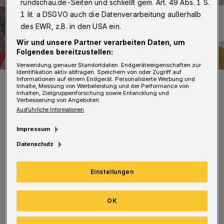
rundschau.de-Seiten und schließt gem. Art. 49 Abs. 1 S.
1 lit. a DSGVO auch die Datenverarbeitung außerhalb
des EWR, z.B. in den USA ein.
Wir und unsere Partner verarbeiten Daten, um
Folgendes bereitzustellen:
Verwendung genauer Standortdaten. Endgeräteeigenschaften zur
Identifikation aktiv abfragen. Speichern von oder Zugriff auf
Martina Cords (li.) und Eleonore Wieland sind für die Auswahl,
Informationen auf einem Endgerät. Personalisierte Werbung und
Inhalte, Messung von Werbeleistung und der Performance von
Qualifizierung und dauerhafte Begleitung der Gastfamilien
Inhalten, Zielgruppenforschung sowie Entwicklung und
zuständig.
Verbesserung von Angeboten.
Foto: Susanne Bossy
Ausführliche Informationen
Impressum
Datenschutz
Für Donnerstag (16. November 2023) lädt der
Einstellungen
Caritasverband zu einem Informationsabend
in „die börse“ (Wolkenburg 100) ein. Beginn
OK
ist um 19 Uhr.