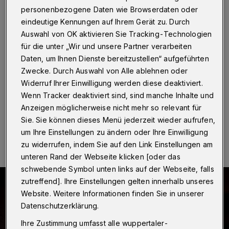
Fenster
personenbezogene Daten wie Browserdaten oder
eindeutige Kennungen auf Ihrem Gerät zu. Durch
Wuppertal
·
Erfolglos blieb am Dienstag (14.
Auswahl von OK aktivieren Sie Tracking-Technologien
November 2023) der Versuch eines Einbrechers,
für die unter „Wir und unsere Partner verarbeiten
gegen 2:30 Uhr ein Geschäft in der Sophienstraße
auszurauben. Der Täter verletzte sich bei der
Daten, um Ihnen Dienste bereitzustellen“ aufgeführten
gewaltsamen Öffnung eines Fensters. Er floh ohne
Zwecke. Durch Auswahl von Alle ablehnen oder
Beute.
Widerruf Ihrer Einwilligung werden diese deaktiviert.
Wenn Tracker deaktiviert sind, sind manche Inhalte und
Anzeigen möglicherweise nicht mehr so relevant für
Sie. Sie können dieses Menü jederzeit wieder aufrufen,
14.11.2023 , 10:57 Uhr
Eine Minute Lesezeit
um Ihre Einstellungen zu ändern oder Ihre Einwilligung
zu widerrufen, indem Sie auf den Link Einstellungen am
unteren Rand der Webseite klicken [oder das
schwebende Symbol unten links auf der Webseite, falls
zutreffend]. Ihre Einstellungen gelten innerhalb unseres
Website. Weitere Informationen finden Sie in unserer
Datenschutzerklärung.
Ihre Zustimmung umfasst alle wuppertaler-