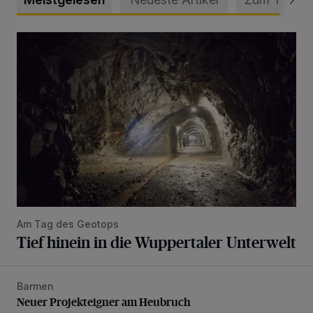
Tief hinein in die Wuppertaler Unterwelt
Am Tag des Geotops
Tief hinein in die Wuppertaler Unterwelt
Barmen
Neuer Projekteigner am Heubruch
Neuer Projekteigner am Heubruch