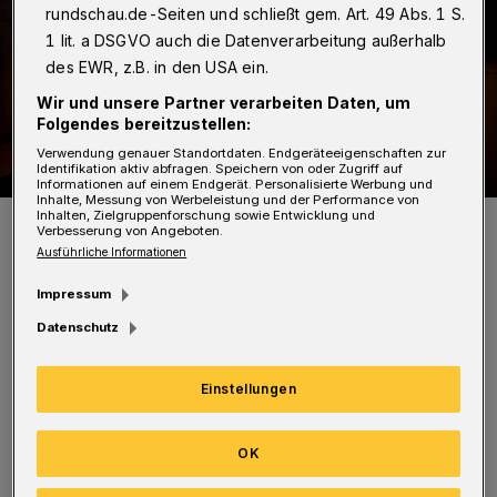
rundschau.de-Seiten und schließt gem. Art. 49 Abs. 1 S.
1 lit. a DSGVO auch die Datenverarbeitung außerhalb
des EWR, z.B. in den USA ein.
Wir und unsere Partner verarbeiten Daten, um
Folgendes bereitzustellen:
Verwendung genauer Standortdaten. Endgeräteeigenschaften zur
Identifikation aktiv abfragen. Speichern von oder Zugriff auf
Informationen auf einem Endgerät. Personalisierte Werbung und
Inhalte, Messung von Werbeleistung und der Performance von
Inhalten, Zielgruppenforschung sowie Entwicklung und
Symbolbild.
Verbesserung von Angeboten.
Foto: Polizei/Jochen Tack
Ausführliche Informationen
Impressum
Datenschutz
Unbekannte Täter sind unterdessen in eine
Einstellungen
Gaststätte an der Brändströmstraße
eingedrungen. Über die Beute ist bislang
OK
nichts bekannt. Am Sonnenschein gelangten