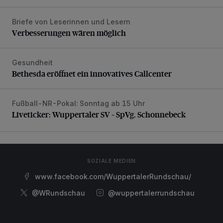
Briefe von Leserinnen und Lesern
Verbesserungen wären möglich
Verbesserungen wären möglich
Gesundheit
Bethesda eröffnet ein innovatives Callcenter
Bethesda eröffnet ein innovatives Callcenter
Fußball-NR-Pokal: Sonntag ab 15 Uhr
Liveticker: Wuppertaler SV – SpVg. Schonnebeck
Liveticker: Wuppertaler SV – SpVg. Schonnebeck
SOZIALE MEDIEN
www.facebook.com/WuppertalerRundschau/
@WRundschau
@wuppertalerrundschau