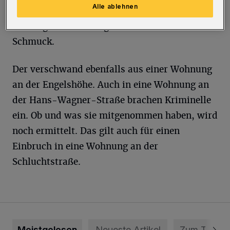
Alle ablehnen
Einbrecher in ein Einfamilienhaus. Nach
bisherigen Ermittlungen erbeuteten sie
Schmuck.
Der verschwand ebenfalls aus einer Wohnung
an der Engelshöhe. Auch in eine Wohnung an
der Hans-Wagner-Straße brachen Kriminelle
ein. Ob und was sie mitgenommen haben, wird
noch ermittelt. Das gilt auch für einen
Einbruch in eine Wohnung an der
Schluchtstraße.
Meistgelesen
Neueste Artikel
Zum Thema