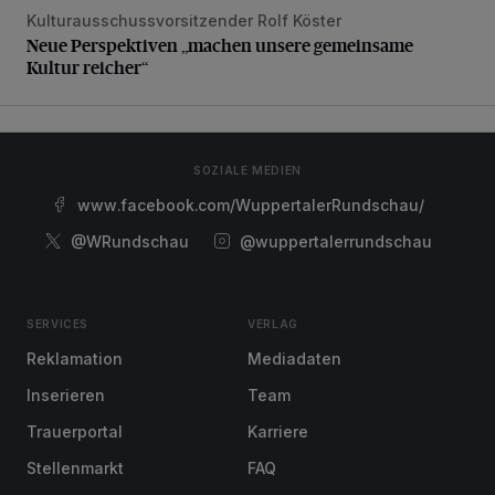
Kulturausschussvorsitzender Rolf Köster
Neue Perspektiven „machen unsere gemeinsame Kultur rei
Neue Perspektiven „machen unsere gemeinsame
Kultur reicher“
SOZIALE MEDIEN
www.facebook.com/WuppertalerRundschau/
@WRundschau
@wuppertalerrundschau
SERVICES
VERLAG
Reklamation
Mediadaten
Inserieren
Team
Trauerportal
Karriere
Stellenmarkt
FAQ