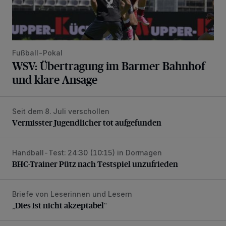
Fußball-Pokal
WSV: Übertragung im Barmer Bahnhof
und klare Ansage
Seit dem 8. Juli verschollen
Vermisster Jugendlicher tot aufgefunden
Vermisster Jugendlicher tot aufgefunden
Handball-Test: 24:30 (10:15) in Dormagen
BHC-Trainer Pütz nach Testspiel unzufrieden
BHC-Trainer Pütz nach Testspiel unzufrieden
Briefe von Leserinnen und Lesern
„Dies ist nicht akzeptabel“
„Dies ist nicht akzeptabel“