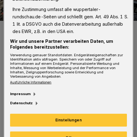
Ihre Zustimmung umfasst alle wuppertaler-
rundschau.de-Seiten und schließt gem. Art. 49 Abs. 1 S.
1 lit. a DSGVO auch die Datenverarbeitung außerhalb
Screenshot.
des EWR, z.B. in den USA ein.
Foto: Bollerkopp/Screenshot
Wir und unsere Partner verarbeiten Daten, um
Folgendes bereitzustellen:
Verwendung genauer Standortdaten. Endgeräteeigenschaften zur
Identifikation aktiv abfragen. Speichern von oder Zugriff auf
Informationen auf einem Endgerät. Personalisierte Werbung und
Inhalte, Messung von Werbeleistung und der Performance von
Im Mittelpunkt des 4:11 Minuten langen Liedes
Inhalten, Zielgruppenforschung sowie Entwicklung und
Verbesserung von Angeboten.
stehen die Liebe, Wuppertal und die
Ausführliche Informationen
Schwebebahn, aus der Blicke auf die bergische
Impressum
Metropole gezeigt werden. Streaming und
Datenschutz
Download von „Einmal im Leben“ sind
möglich bei Apple Music, iTunes, Spotify,
Einstellungen
Deezer, Amazon Music und Google Music.