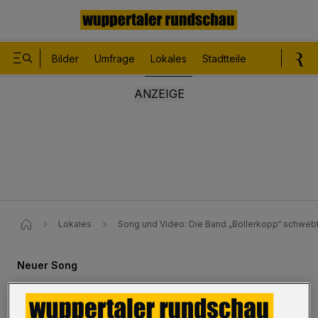
Bilder
Umfrage
Lokales
Stadtteile
Sport
Le
Lokales
Song und Video​: Die Band „Bollerkopp“ schwebt 
Neuer Song
Video: „Bollerkopp“ schwebt