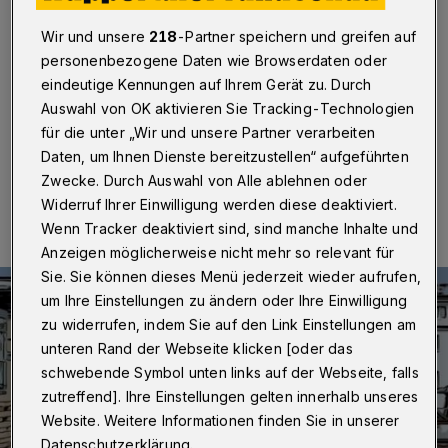
durchs Tal
Wir und unsere
218
-Partner speichern und greifen auf
Wuppertal
·
Die Wuppertaler Band „Bollerkopp“ hat
personenbezogene Daten wie Browserdaten oder
einen neuen Song veröffentlicht. Er heißt „Es einmal im
eindeutige Kennungen auf Ihrem Gerät zu. Durch
Leben“.
Auswahl von OK aktivieren Sie Tracking-Technologien
für die unter „Wir und unsere Partner verarbeiten
Daten, um Ihnen Dienste bereitzustellen“ aufgeführten
14.11.2023 , 08:00 Uhr
Eine Minute Lesezeit
Zwecke. Durch Auswahl von Alle ablehnen oder
Widerruf Ihrer Einwilligung werden diese deaktiviert.
Wenn Tracker deaktiviert sind, sind manche Inhalte und
Anzeigen möglicherweise nicht mehr so relevant für
Sie. Sie können dieses Menü jederzeit wieder aufrufen,
um Ihre Einstellungen zu ändern oder Ihre Einwilligung
zu widerrufen, indem Sie auf den Link Einstellungen am
unteren Rand der Webseite klicken [oder das
schwebende Symbol unten links auf der Webseite, falls
zutreffend]. Ihre Einstellungen gelten innerhalb unseres
Website. Weitere Informationen finden Sie in unserer
Datenschutzerklärung.