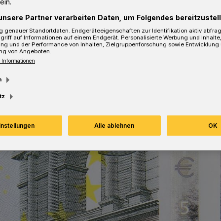
ein.
ich etwas gönnen, das Geld investieren
unsere Partner verarbeiten Daten, um Folgendes bereitzustell
öchte. Dieser Artikel stellt die fünf
 Kreditsuche vor und erläutert, worauf
 genauer Standortdaten. Endgeräteeigenschaften zur Identifikation aktiv abfra
griff auf Informationen auf einem Endgerät. Personalisierte Werbung und Inhalt
 Einzelnen achten müssen.
ung und der Performance von Inhalten, Zielgruppenforschung sowie Entwicklung
ng von Angeboten.
 Informationen
m
sezeit
tz
instellungen
Alle ablehnen
OK