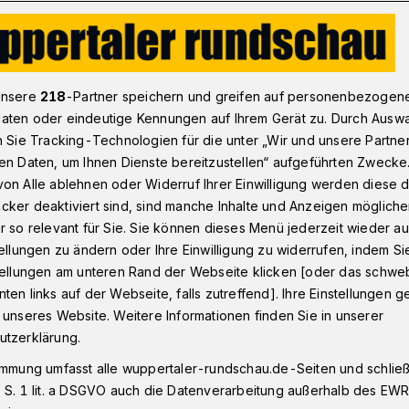
en geeigneten Kredit beantragen
unsere
218
-Partner speichern und greifen auf personenbezogen
aten oder eindeutige Kennungen auf Ihrem Gerät zu. Durch Ausw
n Sie Tracking-Technologien für die unter „Wir und unsere Partne
en Daten, um Ihnen Dienste bereitzustellen“ aufgeführten Zwecke
en zum geeigneten
on Alle ablehnen oder Widerruf Ihrer Einwilligung werden diese de
cker deaktiviert sind, sind manche Inhalte und Anzeigen möglich
r so relevant für Sie. Sie können dieses Menü jederzeit wieder au
tellungen zu ändern oder Ihre Einwilligung zu widerrufen, indem Si
stellungen am unteren Rand der Webseite klicken [oder das schw
ten links auf der Webseite, falls zutreffend]. Ihre Einstellungen g
e Kreditarten für jeweils andere Projekte
 unseres Website. Weitere Informationen finden Sie in unserer
ichtig, die passenden Kredite auszuwählen,
utzerklärung.
ügung zu haben, ohne hierfür übermäßig
immung umfasst alle wuppertaler-rundschau.de-Seiten und schließt
ndsätzlich gibt es fünf Schritte, die auf
 S. 1 lit. a DSGVO auch die Datenverarbeitung außerhalb des EWR, 
edit gegangen werden müssen. Das gilt