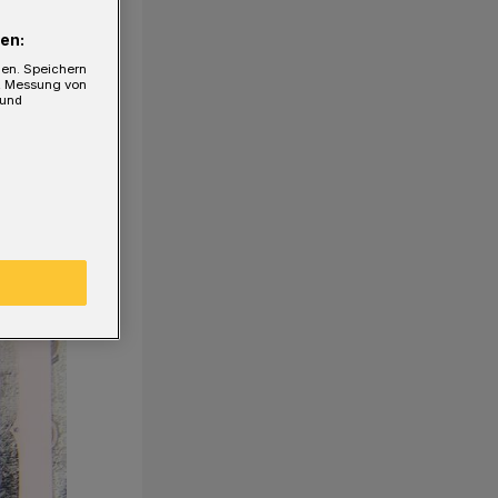
en:
gen. Speichern
e, Messung von
 und