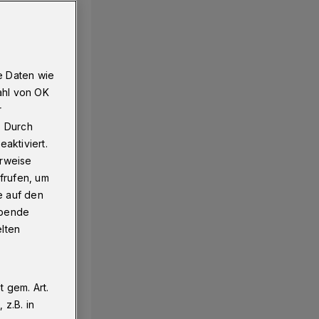
e Daten wie
ahl von OK
r
. Durch
aktiviert.
erweise
frufen, um
e auf den
ebende
elten
 gem. Art.
z.B. in