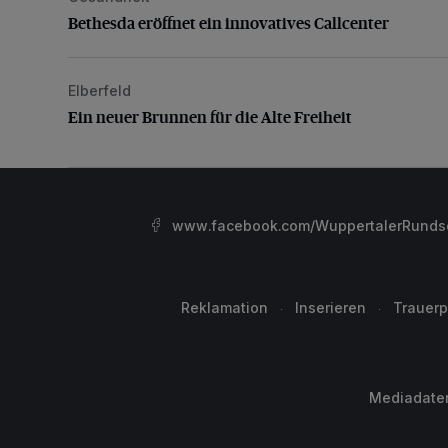
Bethesda eröffnet ein innovatives Callcenter
Elberfeld
Ein neuer Brunnen für die Alte Freiheit
Ein neuer Brunnen für die Alte Freiheit
www.facebook.com/WuppertalerRunds
Reklamation
Inserieren
Trauerp
Mediadate