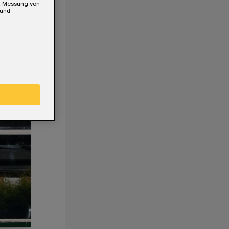
e, Messung von
 und