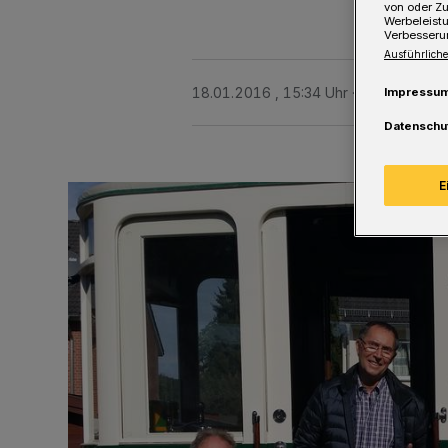
von oder Zu
Werbeleist
Verbesseru
Ausführliche
18.01.2016 , 15:34 Uhr
Eine Minute L
Impressu
Datenschu
E