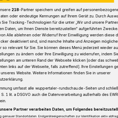
unsere
218
-Partner speichern und greifen auf personenbezogen
aten oder eindeutige Kennungen auf Ihrem Gerät zu. Durch Ausw
r die Museumsbahnen
n Sie Tracking-Technologien für die unter „Wir und unsere Partne
en Daten, um Ihnen Dienste bereitzustellen“ aufgeführten Zwecke
on Alle ablehnen oder Widerruf Ihrer Einwilligung werden diese de
cker deaktiviert sind, sind manche Inhalte und Anzeigen möglich
r so relevant für Sie. Sie können dieses Menü jederzeit wieder au
 für die
tellungen zu ändern oder Ihre Einwilligung zu widerrufen, indem Si
stellungen am unteren Rand der Webseite klicken [oder das schw
hnen
ten links auf der Webseite, falls zutreffend]. Ihre Einstellungen g
 unseres Website. Weitere Informationen finden Sie in unserer
utzerklärung.
immung umfasst alle wuppertaler-rundschau.de-Seiten und schließt
n Museumsbahnen können wie geplant im
 S. 1 lit. a DSGVO auch die Datenverarbeitung außerhalb des EWR, 
. Nachdem Diebe zweimal Teile der
ein.
abmontiert hatten (wir berichteten),
 Mittel zur Verfügung, um die Schäden zu
unsere Partner verarbeiten Daten, um Folgendes bereitzustell
 genauer Standortdaten. Endgeräteeigenschaften zur Identifikation aktiv abfra