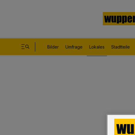
Bilder
Umfrage
Lokales
Stadtteile