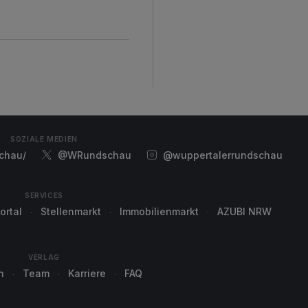
SOZIALE MEDIEN
chau/
@WRundschau
@wuppertalerrundschau
SERVICES
ortal
Stellenmarkt
Immobilienmarkt
AZUBI NRW
VERLAG
n
Team
Karriere
FAQ