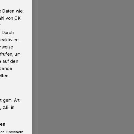
e Daten wie
ahl von OK
r
. Durch
aktiviert.
erweise
frufen, um
e auf den
ebende
elten
 gem. Art.
z.B. in
en:
gen. Speichern