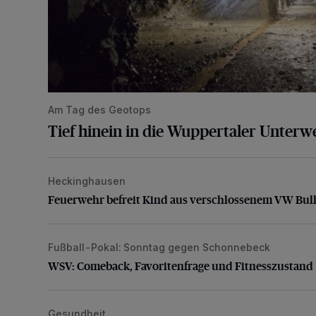
Am Tag des Geotops
Tief hinein in die Wuppertaler Unterwe
Heckinghausen
Feuerwehr befreit Kind aus verschlossenem VW Bulli
Feuerwehr befreit Kind aus verschlossenem VW Bull
Fußball-Pokal: Sonntag gegen Schonnebeck
WSV: Comeback, Favoritenfrage und Fitnesszustan
WSV: Comeback, Favoritenfrage und Fitnesszustand
Gesundheit
Bethesda eröffnet ein innovatives Callcenter