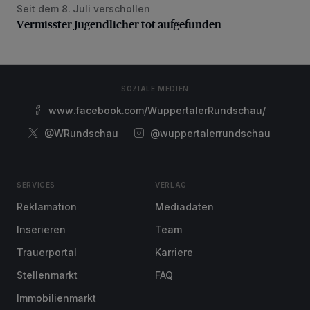
Seit dem 8. Juli verschollen
Vermisster Jugendlicher tot aufgefunden
Vermisster Jugendlicher tot aufgefunden
SOZIALE MEDIEN
www.facebook.com/WuppertalerRundschau/
@WRundschau
@wuppertalerrundschau
SERVICES
VERLAG
Reklamation
Mediadaten
Inserieren
Team
Trauerportal
Karriere
Stellenmarkt
FAQ
Immobilienmarkt