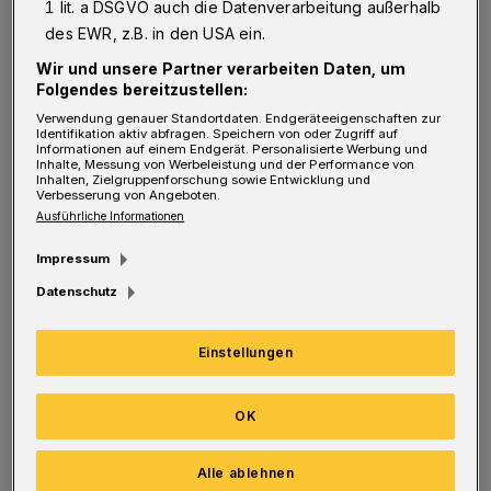
1 lit. a DSGVO auch die Datenverarbeitung außerhalb
Heiner Geißler 1991 bei einer Rede im Bundestag.
des EWR, z.B. in den USA ein.
Foto: Deutscher Bundestag / Presse-Service Steponaitis
Wir und unsere Partner verarbeiten Daten, um
Folgendes bereitzustellen:
Verwendung genauer Standortdaten. Endgeräteeigenschaften zur
Identifikation aktiv abfragen. Speichern von oder Zugriff auf
Informationen auf einem Endgerät. Personalisierte Werbung und
Inhalte, Messung von Werbeleistung und der Performance von
Inhalten, Zielgruppenforschung sowie Entwicklung und
Verbesserung von Angeboten.
Info
Ausführliche Informationen
Impressum
Vor und nach dem Kolloquium besteht die
Datenschutz
Möglichkeit, die interaktive Ausstellung
"80 Jahre Barmer Theologische Erklärung"
Einstellungen
zu besichtigen. Vor 80 Jahren — Ende Mai
1934 — wurde in der Gemarker Kirche in
Wuppertal die Barmer Theologische
OK
Erklärung verabschiedet. Diese biblisch
begründete Absage an den
Alle ablehnen