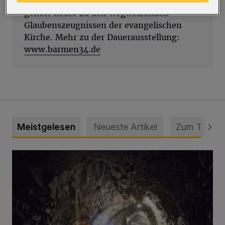
Allmachtsanspruch der Nationalsozialisten
gehört heute zu den wegweisenden
Glaubenszeugnissen der evangelischen
Kirche. Mehr zu der Dauerausstellung:
www.barmen34.de
Meistgelesen
Neueste Artikel
Zum Thema
Tief hinein in die Wuppertaler Unterwelt