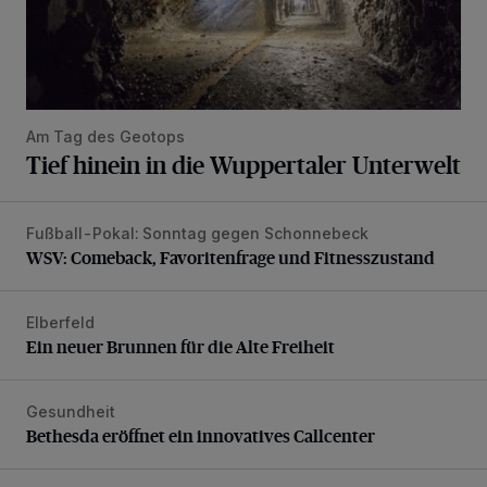
Am Tag des Geotops
Tief hinein in die Wuppertaler Unterwelt
Fußball-Pokal: Sonntag gegen Schonnebeck
WSV: Comeback, Favoritenfrage und Fitnesszustand
WSV: Comeback, Favoritenfrage und Fitnesszustand
Elberfeld
Ein neuer Brunnen für die Alte Freiheit
Ein neuer Brunnen für die Alte Freiheit
Gesundheit
Bethesda eröffnet ein innovatives Callcenter
Bethesda eröffnet ein innovatives Callcenter