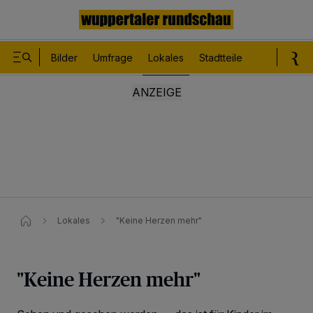
Bilder
Umfrage
Lokales
Stadtteile
Sport
Le
Lokales
"Keine Herzen mehr"
"Keine Herzen mehr"