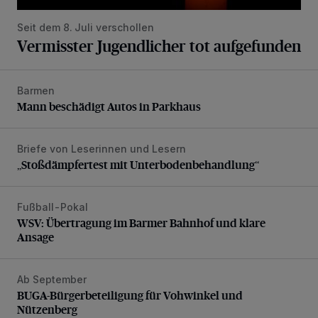
Seit dem 8. Juli verschollen
Vermisster Jugendlicher tot aufgefunden
Barmen
Mann beschädigt Autos in Parkhaus
Mann beschädigt Autos in Parkhaus
Briefe von Leserinnen und Lesern
„Stoßdämpfertest mit Unterbodenbehandlung“
„Stoßdämpfertest mit Unterbodenbehandlung“
Fußball-Pokal
WSV: Übertragung im Barmer Bahnhof und klare Ansage
WSV: Übertragung im Barmer Bahnhof und klare
Ansage
Ab September
BUGA-Bürgerbeteiligung für Vohwinkel und Nützenberg
BUGA-Bürgerbeteiligung für Vohwinkel und
Nützenberg