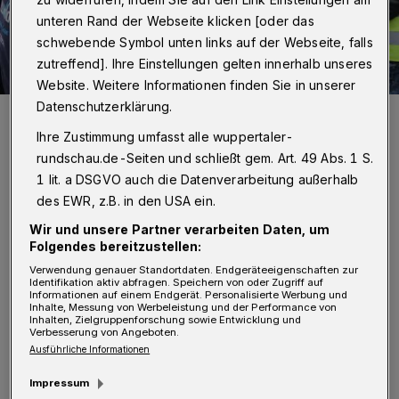
unteren Rand der Webseite klicken [oder das
schwebende Symbol unten links auf der Webseite, falls
zutreffend]. Ihre Einstellungen gelten innerhalb unseres
Website. Weitere Informationen finden Sie in unserer
Datenschutzerklärung.
Papierherzen als Dankeschön für umsichtige Autofahrer: Das macht
allen Spaß.
Ihre Zustimmung umfasst alle wuppertaler-
Foto: Eduard Urssu
rundschau.de-Seiten und schließt gem. Art. 49 Abs. 1 S.
1 lit. a DSGVO auch die Datenverarbeitung außerhalb
des EWR, z.B. in den USA ein.
Wir und unsere Partner verarbeiten Daten, um
Folgendes bereitzustellen:
Von Eduard Urssu
Verwendung genauer Standortdaten. Endgeräteeigenschaften zur
Identifikation aktiv abfragen. Speichern von oder Zugriff auf
Informationen auf einem Endgerät. Personalisierte Werbung und
"Ich wünsche mir mehr Sicherheit auf der
Inhalte, Messung von Werbeleistung und der Performance von
Inhalten, Zielgruppenforschung sowie Entwicklung und
Verbesserung von Angeboten.
Straße", schreibt die kleine Omniya auf ihren
Ausführliche Informationen
Wunschzettel. "Ich möchte noch ein tolles
Impressum
letztes Kita-Jahr", wünscht sich der