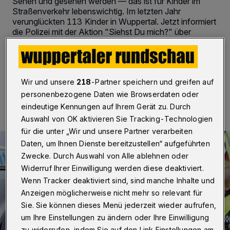
Sehen und gesehen werden — das ist für Kinder im
Straßenverkehr lebenswichtig. Im letzten Jahr
verunglückten 113 Kinder in Wuppertal. Jetzt informiert
die Polizei mit der Aktion "Siehst Du mich?" über
Gefahren.
Wir und unsere
218
-Partner speichern und greifen auf
25.10.2014 , 00:00 Uhr
2 Minuten Lesezeit
personenbezogene Daten wie Browserdaten oder
eindeutige Kennungen auf Ihrem Gerät zu. Durch
Auswahl von OK aktivieren Sie Tracking-Technologien
für die unter „Wir und unsere Partner verarbeiten
Daten, um Ihnen Dienste bereitzustellen“ aufgeführten
Zwecke. Durch Auswahl von Alle ablehnen oder
Widerruf Ihrer Einwilligung werden diese deaktiviert.
Wenn Tracker deaktiviert sind, sind manche Inhalte und
Anzeigen möglicherweise nicht mehr so relevant für
Sie. Sie können dieses Menü jederzeit wieder aufrufen,
um Ihre Einstellungen zu ändern oder Ihre Einwilligung
zu widerrufen, indem Sie auf den Link Einstellungen am