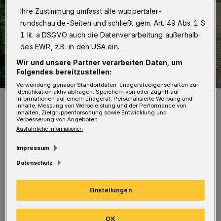
Ihre Zustimmung umfasst alle wuppertaler-
rundschau.de-Seiten und schließt gem. Art. 49 Abs. 1 S.
1 lit. a DSGVO auch die Datenverarbeitung außerhalb
des EWR, z.B. in den USA ein.
Wir und unsere Partner verarbeiten Daten, um
Folgendes bereitzustellen:
Verwendung genauer Standortdaten. Endgeräteeigenschaften zur
Identifikation aktiv abfragen. Speichern von oder Zugriff auf
Das Areal ist fertiggestellt.
Informationen auf einem Endgerät. Personalisierte Werbung und
Inhalte, Messung von Werbeleistung und der Performance von
Foto: Stadt Wuppertal
Inhalten, Zielgruppenforschung sowie Entwicklung und
Verbesserung von Angeboten.
Ausführliche Informationen
Impressum
Datenschutz
Die Gedenkstätte erinnert an insgesamt 54 im
2. Weltkrieg in Wuppertal verstorbene
Einstellungen
russische, polnische und belgische
Zwangsarbeiterinnen und Zwangsarbeiter.
OK