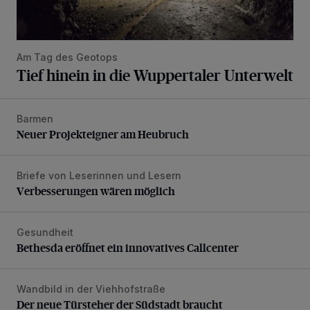
Am Tag des Geotops
Tief hinein in die Wuppertaler Unterwelt
Barmen
Neuer Projekteigner am Heubruch
Neuer Projekteigner am Heubruch
Briefe von Leserinnen und Lesern
Verbesserungen wären möglich
Verbesserungen wären möglich
Gesundheit
Bethesda eröffnet ein innovatives Callcenter
Bethesda eröffnet ein innovatives Callcenter
Wandbild in der Viehhofstraße
Der neue Türsteher der Südstadt braucht Unterstützung
Der neue Türsteher der Südstadt braucht