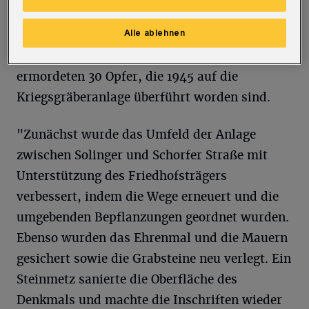
Neben den durch Luftangriffe zu Tode
Alle ablehnen
gekommenen Opfern, darunter zwei Kinder,
befinden sich auch die im Burgholz
ermordeten 30 Opfer, die 1945 auf die
Kriegsgräberanlage überführt worden sind.
"Zunächst wurde das Umfeld der Anlage
zwischen Solinger und Schorfer Straße mit
Unterstützung des Friedhofsträgers
verbessert, indem die Wege erneuert und die
umgebenden Bepflanzungen geordnet wurden.
Ebenso wurden das Ehrenmal und die Mauern
gesichert sowie die Grabsteine neu verlegt. Ein
Steinmetz sanierte die Oberfläche des
Denkmals und machte die Inschriften wieder