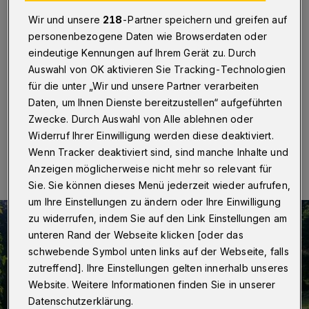
Wir und unsere
218
-Partner speichern und greifen auf
Wuppertal
·
Die Kriegsgräberanlage auf dem
personenbezogene Daten wie Browserdaten oder
evangelischen Friedhof an der Solinger Straße ist in
mehreren Arbeitsschritten saniert worden. Das Land
eindeutige Kennungen auf Ihrem Gerät zu. Durch
hatte dafür in den vergangenen drei Jahren rund
Auswahl von OK aktivieren Sie Tracking-Technologien
28.000 Euro zur Verfügung gestellt
für die unter „Wir und unsere Partner verarbeiten
Daten, um Ihnen Dienste bereitzustellen“ aufgeführten
Zwecke. Durch Auswahl von Alle ablehnen oder
Widerruf Ihrer Einwilligung werden diese deaktiviert.
07.12.2015 , 21:49 Uhr
Eine Minute Lesezeit
Wenn Tracker deaktiviert sind, sind manche Inhalte und
Anzeigen möglicherweise nicht mehr so relevant für
Sie. Sie können dieses Menü jederzeit wieder aufrufen,
um Ihre Einstellungen zu ändern oder Ihre Einwilligung
zu widerrufen, indem Sie auf den Link Einstellungen am
unteren Rand der Webseite klicken [oder das
schwebende Symbol unten links auf der Webseite, falls
zutreffend]. Ihre Einstellungen gelten innerhalb unseres
Website. Weitere Informationen finden Sie in unserer
Datenschutzerklärung.