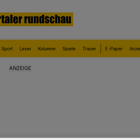
Sport
Leser
Kolumne
Spiele
Trauer
E-Paper
Anze