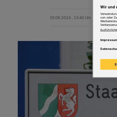
Wir und 
Verwendung
03.06.2024 , 15:40 Uhr
Eine Minute 
von oder Zu
Werbeleist
Verbesseru
Ausführliche
Impressu
Datenschu
E