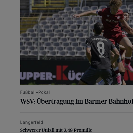
Fußball-Pokal
WSV: Übertragung im Barmer Bahnhof
Langerfeld
Schwerer Unfall mit 2,48 Promille
Schwerer Unfall mit 2,48 Promille