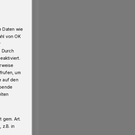
e Daten wie
ahl von OK
r
. Durch
aktiviert.
erweise
frufen, um
e auf den
ebende
elten
 gem. Art.
z.B. in