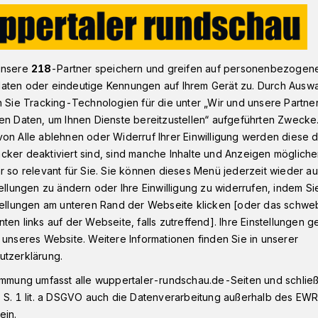
en zwei Palliativmedizinier​ aus Wuppertal
unsere
218
-Partner speichern und greifen auf personenbezogen
aten oder eindeutige Kennungen auf Ihrem Gerät zu. Durch Ausw
n Sie Tracking-Technologien für die unter „Wir und unsere Partne
aft
en Daten, um Ihnen Dienste bereitzustellen“ aufgeführten Zwecke
n gegen zwei
on Alle ablehnen oder Widerruf Ihrer Einwilligung werden diese de
cker deaktiviert sind, sind manche Inhalte und Anzeigen möglich
r so relevant für Sie. Sie können dieses Menü jederzeit wieder au
izinier
tellungen zu ändern oder Ihre Einwilligung zu widerrufen, indem Si
stellungen am unteren Rand der Webseite klicken [oder das schw
ten links auf der Webseite, falls zutreffend]. Ihre Einstellungen g
tschaft und Polizei ermitteln nach
 unseres Website. Weitere Informationen finden Sie in unserer
 Ärzte aus Wuppertal. Ihnen wird in einer
utzerklärung.
alliativpatientinnen und -patienten nicht
immung umfasst alle wuppertaler-rundschau.de-Seiten und schließt
zu haben.
 S. 1 lit. a DSGVO auch die Datenverarbeitung außerhalb des EWR, 
ein.