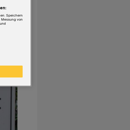
en:
gen. Speichern
e, Messung von
 und