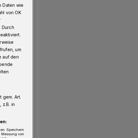
e Daten wie
ahl von OK
r
. Durch
aktiviert.
erweise
frufen, um
e auf den
ebende
elten
 gem. Art.
z.B. in
en:
gen. Speichern
e, Messung von