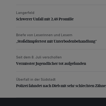
Langerfeld
Schwerer Unfall mit 2,48 Promille
Schwerer Unfall mit 2,48 Promille
Briefe von Leserinnen und Lesern
„Stoßdämpfertest mit Unterbodenbehandlung“
„Stoßdämpfertest mit Unterbodenbehandlung“
Seit dem 8. Juli verschollen
Vermisster Jugendlicher tot aufgefunden
Vermisster Jugendlicher tot aufgefunden
Überfall in der Südstadt
Polizei fahndet nach Dieb mit sehr schlechten Zähne
Polizei fahndet nach Dieb mit sehr schlechten Zähn