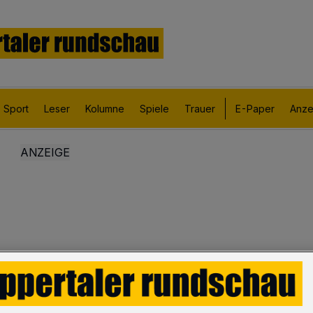
Sport
Leser
Kolumne
Spiele
Trauer
E-Paper
Anze