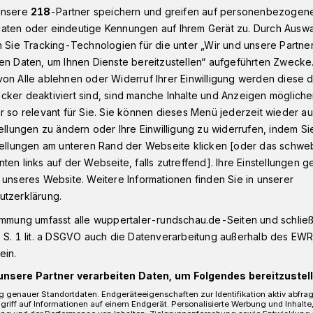
unsere
218
-Partner speichern und greifen auf personenbezogen
aten oder eindeutige Kennungen auf Ihrem Gerät zu. Durch Ausw
n Sie Tracking-Technologien für die unter „Wir und unsere Partne
ppertal: Bargeld, Schmuck und Elektronik
en Daten, um Ihnen Dienste bereitzustellen“ aufgeführten Zwecke
on Alle ablehnen oder Widerruf Ihrer Einwilligung werden diese de
cker deaktiviert sind, sind manche Inhalte und Anzeigen möglich
r so relevant für Sie. Sie können dieses Menü jederzeit wieder au
tellungen zu ändern oder Ihre Einwilligung zu widerrufen, indem Si
hmuck und
stellungen am unteren Rand der Webseite klicken [oder das schw
ten links auf der Webseite, falls zutreffend]. Ihre Einstellungen g
estohlen
 unseres Website. Weitere Informationen finden Sie in unserer
utzerklärung.
immung umfasst alle wuppertaler-rundschau.de-Seiten und schließt
traße sind Einbrecher in eine Wohnung
 S. 1 lit. a DSGVO auch die Datenverarbeitung außerhalb des EWR, 
 Täter erbeuteten Bargeld und Schmuck.
ein.
unsere Partner verarbeiten Daten, um Folgendes bereitzustell
 genauer Standortdaten. Endgeräteeigenschaften zur Identifikation aktiv abfra
griff auf Informationen auf einem Endgerät. Personalisierte Werbung und Inhalt