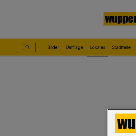
Bilder
Umfrage
Lokales
Stadtteile