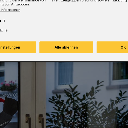
ung und der Performance von Inhalten, Zielgruppenforschung sowie Entwicklung
ng von Angeboten.
esezeit
 Informationen
m
tz
instellungen
Alle ablehnen
OK