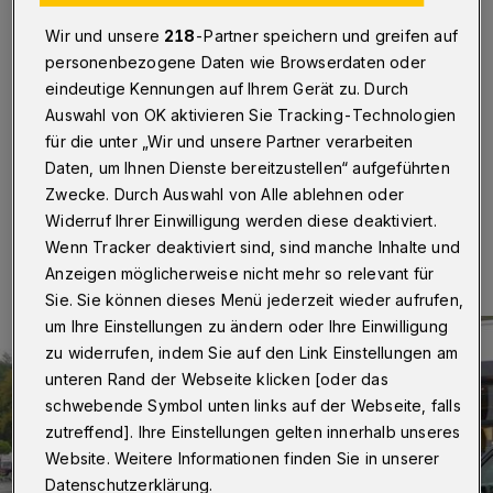
Rollstuhl
Wir und unsere
218
-Partner speichern und greifen auf
Wuppertal
·
Seit Jahren betreut der Caritasverband mit
personenbezogene Daten wie Browserdaten oder
seinem Kinder- und Jugendhospizdienst Bergisch Land
eindeutige Kennungen auf Ihrem Gerät zu. Durch
eine Wuppertaler Familie mit zwei Töchtern, von denen
Auswahl von OK aktivieren Sie Tracking-Technologien
eine schwerstmehrfach behindert ist.
für die unter „Wir und unsere Partner verarbeiten
Daten, um Ihnen Dienste bereitzustellen“ aufgeführten
Zwecke. Durch Auswahl von Alle ablehnen oder
20.11.2017 , 15:10 Uhr
Eine Minute Lesezeit
Widerruf Ihrer Einwilligung werden diese deaktiviert.
Wenn Tracker deaktiviert sind, sind manche Inhalte und
Anzeigen möglicherweise nicht mehr so relevant für
Sie. Sie können dieses Menü jederzeit wieder aufrufen,
um Ihre Einstellungen zu ändern oder Ihre Einwilligung
zu widerrufen, indem Sie auf den Link Einstellungen am
unteren Rand der Webseite klicken [oder das
schwebende Symbol unten links auf der Webseite, falls
zutreffend]. Ihre Einstellungen gelten innerhalb unseres
Website. Weitere Informationen finden Sie in unserer
Datenschutzerklärung.