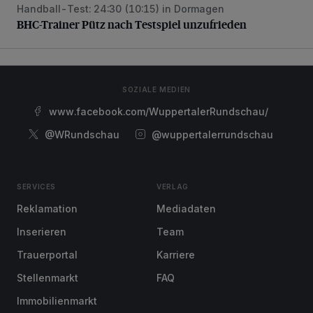
Handball-Test: 24:30 (10:15) in Dormagen
BHC-Trainer Pütz nach Testspiel unzufrieden
BHC-Trainer Pütz nach Testspiel unzufrieden
SOZIALE MEDIEN
www.facebook.com/WuppertalerRundschau/
@WRundschau
@wuppertalerrundschau
SERVICES
VERLAG
Reklamation
Mediadaten
Inserieren
Team
Trauerportal
Karriere
Stellenmarkt
FAQ
Immobilienmarkt