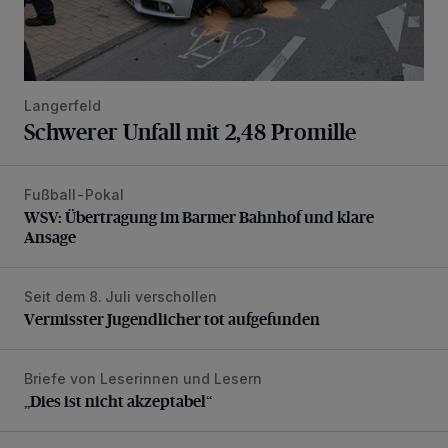
Langerfeld
Schwerer Unfall mit 2,48 Promille
Fußball-Pokal
WSV: Übertragung im Barmer Bahnhof und klare Ansage
WSV: Übertragung im Barmer Bahnhof und klare
Ansage
Seit dem 8. Juli verschollen
Vermisster Jugendlicher tot aufgefunden
Vermisster Jugendlicher tot aufgefunden
Briefe von Leserinnen und Lesern
„Dies ist nicht akzeptabel“
„Dies ist nicht akzeptabel“