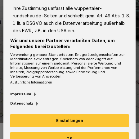
Ihre Zustimmung umfasst alle wuppertaler-
rundschau.de-Seiten und schließt gem. Art. 49 Abs. 1 S.
1 lit. a DSGVO auch die Datenverarbeitung außerhalb
des EWR, z.B. in den USA ein.
Wir und unsere Partner verarbeiten Daten, um
Folgendes bereitzustellen:
Verwendung genauer Standortdaten. Endgeräteeigenschaften zur
Identifikation aktiv abfragen. Speichern von oder Zugriff auf
Informationen auf einem Endgerät. Personalisierte Werbung und
Inhalte, Messung von Werbeleistung und der Performance von
Inhalten, Zielgruppenforschung sowie Entwicklung und
Verbesserung von Angeboten.
Ausführliche Informationen
Impressum
Datenschutz
Einstellungen
Als die Mutter nun Drillinge bekam, vermittelte Kornelia Smailes
(links), Koordinatorin des Kinderhospizdienstes, der Großfamilie
segensreiche Unterstützung. Rechts die Schirmherrin des Vereins
OK