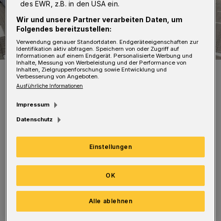
des EWR, z.B. in den USA ein.
Wir und unsere Partner verarbeiten Daten, um
Folgendes bereitzustellen:
Verwendung genauer Standortdaten. Endgeräteeigenschaften zur
Identifikation aktiv abfragen. Speichern von oder Zugriff auf
Informationen auf einem Endgerät. Personalisierte Werbung und
Inhalte, Messung von Werbeleistung und der Performance von
Symbolfoto.
Inhalten, Zielgruppenforschung sowie Entwicklung und
Verbesserung von Angeboten.
Foto: WSW
Ausführliche Informationen
Impressum
Datenschutz
Die Nachtexpress-Linien NE 1 bis 7 nehmen
Einstellungen
ihre erste Fahrt an der Ohligsmühle (Hbf) um
1.15 Uhr (noch Winterzeit) auf. Die letzte
OK
Runde beginnt um 4.15 Uhr nach der
Alle ablehnen
Sommerzeit.