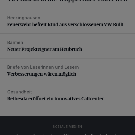
Heckinghausen
Feuerwehr befreit Kind aus verschlossenem VW Bulli
Feuerwehr befreit Kind aus verschlossenem VW Bulli
Barmen
Neuer Projekteigner am Heubruch
Neuer Projekteigner am Heubruch
Briefe von Leserinnen und Lesern
Verbesserungen wären möglich
Verbesserungen wären möglich
Gesundheit
Bethesda eröffnet ein innovatives Callcenter
Bethesda eröffnet ein innovatives Callcenter
SOZIALE MEDIEN