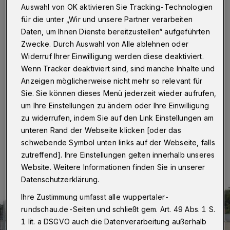
Auswahl von OK aktivieren Sie Tracking-Technologien
Wuppertal
·
In der Nacht von Samstag auf
für die unter „Wir und unsere Partner verarbeiten
Ostersonntag (26./27. März 2016) beginnt die
Daten, um Ihnen Dienste bereitzustellen“ aufgeführten
Sommerzeit. Die Uhren werden um eine Stunde von 2
Zwecke. Durch Auswahl von Alle ablehnen oder
auf 3 Uhr vorgestellt.
Widerruf Ihrer Einwilligung werden diese deaktiviert.
Wenn Tracker deaktiviert sind, sind manche Inhalte und
Anzeigen möglicherweise nicht mehr so relevant für
23.03.2016 , 10:10 Uhr
Eine Minute Lesezeit
Sie. Sie können dieses Menü jederzeit wieder aufrufen,
um Ihre Einstellungen zu ändern oder Ihre Einwilligung
zu widerrufen, indem Sie auf den Link Einstellungen am
unteren Rand der Webseite klicken [oder das
schwebende Symbol unten links auf der Webseite, falls
zutreffend]. Ihre Einstellungen gelten innerhalb unseres
Website. Weitere Informationen finden Sie in unserer
Datenschutzerklärung.
Ihre Zustimmung umfasst alle wuppertaler-
rundschau.de-Seiten und schließt gem. Art. 49 Abs. 1 S.
1 lit. a DSGVO auch die Datenverarbeitung außerhalb