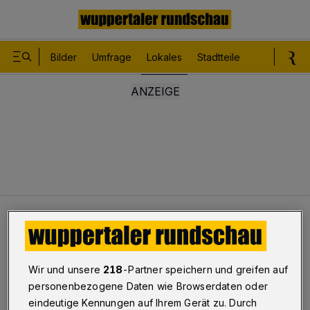
Bilder
Umfrage
Lokales
Stadtteile
Sport
Le
Lokales
Die WSW-Busse und die Zeitumstellung
Die WSW-Busse und die
Wir und unsere
218
-Partner speichern und greifen auf
personenbezogene Daten wie Browserdaten oder
Zeitumstellung
eindeutige Kennungen auf Ihrem Gerät zu. Durch