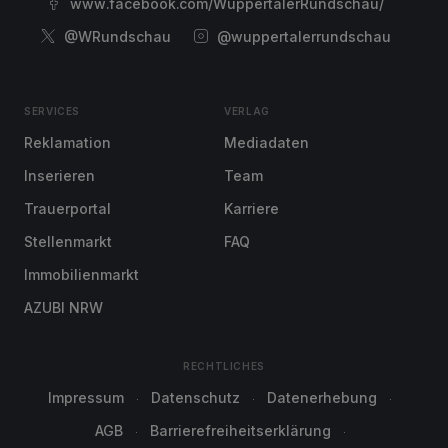
www.facebook.com/WuppertalerRundschau/
@WRundschau
@wuppertalerrundschau
SERVICES
VERLAG
Reklamation
Mediadaten
Inserieren
Team
Trauerportal
Karriere
Stellenmarkt
FAQ
Immobilienmarkt
AZUBI NRW
RECHTLICHES
Impressum
Datenschutz
Datenerhebung
AGB
Barrierefreiheitserklärung