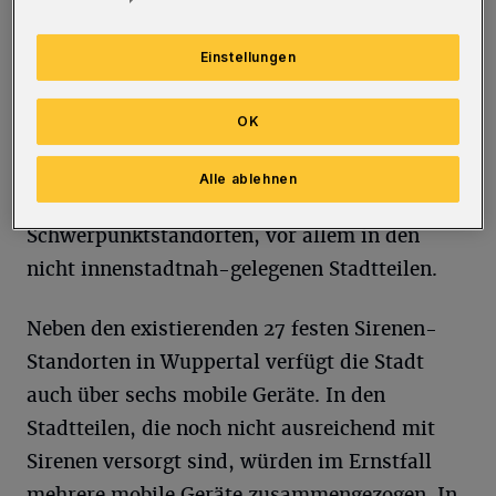
Informationen achten, Gebäude aufsuchen,
Türen und Fenster schließen, Nachbarn
Einstellungen
informieren. Nach etwa zehn Minuten endet
der Test mit dem einminütigen Dauerton zur
OK
Entwarnung.
Alle ablehnen
In Wuppertal gibt es Sirenen an zurzeit 27
Schwerpunktstandorten, vor allem in den
nicht innenstadtnah-gelegenen Stadtteilen.
Neben den existierenden 27 festen Sirenen-
Standorten in Wuppertal verfügt die Stadt
auch über sechs mobile Geräte. In den
Stadtteilen, die noch nicht ausreichend mit
Sirenen versorgt sind, würden im Ernstfall
mehrere mobile Geräte zusammengezogen. In