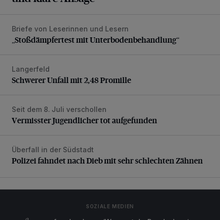
Briefe von Leserinnen und Lesern
„Stoßdämpfertest mit Unterbodenbehandlung“
„Stoßdämpfertest mit Unterbodenbehandlung“
Langerfeld
Schwerer Unfall mit 2,48 Promille
Schwerer Unfall mit 2,48 Promille
Seit dem 8. Juli verschollen
Vermisster Jugendlicher tot aufgefunden
Vermisster Jugendlicher tot aufgefunden
Überfall in der Südstadt
Polizei fahndet nach Dieb mit sehr schlechten Zähnen
Polizei fahndet nach Dieb mit sehr schlechten Zähnen
SOZIALE MEDIEN