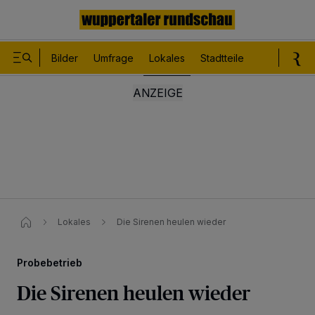
Bilder
Umfrage
Lokales
Stadtteile
Sport
Le
Lokales
Die Sirenen heulen wieder
Probebetrieb
Die Sirenen heulen wieder