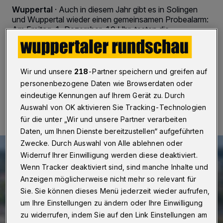
Wuppertal
·
Auch in diesem Jahr gibt es in Solingen
und Wuppertal wieder einen gemeinsamen Probealarm:
Am Freitag, 1. Dezember, 10 Uhr, testen die
Feuerwehren beider Städte die Sirenen des
Bevölkerungswarnsystems.
Wir und unsere
218
-Partner speichern und greifen auf
personenbezogene Daten wie Browserdaten oder
27.11.2017 , 12:20 Uhr
Eine Minute Lesezeit
eindeutige Kennungen auf Ihrem Gerät zu. Durch
Auswahl von OK aktivieren Sie Tracking-Technologien
für die unter „Wir und unsere Partner verarbeiten
Daten, um Ihnen Dienste bereitzustellen“ aufgeführten
Zwecke. Durch Auswahl von Alle ablehnen oder
Widerruf Ihrer Einwilligung werden diese deaktiviert.
Wenn Tracker deaktiviert sind, sind manche Inhalte und
Anzeigen möglicherweise nicht mehr so relevant für
Sie. Sie können dieses Menü jederzeit wieder aufrufen,
um Ihre Einstellungen zu ändern oder Ihre Einwilligung
zu widerrufen, indem Sie auf den Link Einstellungen am