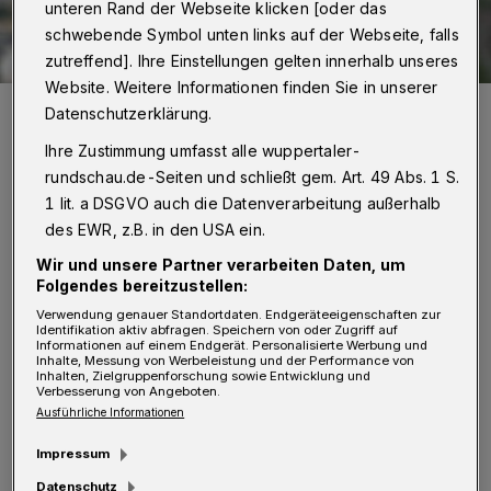
unteren Rand der Webseite klicken [oder das
schwebende Symbol unten links auf der Webseite, falls
zutreffend]. Ihre Einstellungen gelten innerhalb unseres
Website. Weitere Informationen finden Sie in unserer
So sehen die Sirenen aus.
Datenschutzerklärung.
Foto: Foto: Stadt Wuppertal
Ihre Zustimmung umfasst alle wuppertaler-
rundschau.de-Seiten und schließt gem. Art. 49 Abs. 1 S.
1 lit. a DSGVO auch die Datenverarbeitung außerhalb
des EWR, z.B. in den USA ein.
Z
Wir und unsere Partner verarbeiten Daten, um
unächst ertönen nacheinander drei
Folgendes bereitzustellen:
Signale: Der einminütige Dauerton zu
Verwendung genauer Standortdaten. Endgeräteeigenschaften zur
Identifikation aktiv abfragen. Speichern von oder Zugriff auf
Beginn bedeutet "Entwarnung" — keine
Informationen auf einem Endgerät. Personalisierte Werbung und
Inhalte, Messung von Werbeleistung und der Performance von
Gefahr. Dann folgt das Signal zur "Warnung
Inhalten, Zielgruppenforschung sowie Entwicklung und
Verbesserung von Angeboten.
der Bevölkerung", ein einminütiger auf- und
Ausführliche Informationen
abschwellender Heulton. Im Ernstfall bedeutet
Impressum
das: Radio einschalten und auf weitere
Datenschutz