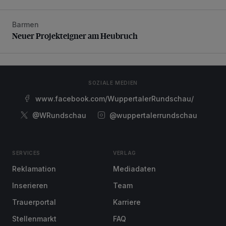
Barmen
Neuer Projekteigner am Heubruch
Neuer Projekteigner am Heubruch
SOZIALE MEDIEN
www.facebook.com/WuppertalerRundschau/
@WRundschau
@wuppertalerrundschau
SERVICES
VERLAG
Reklamation
Mediadaten
Inserieren
Team
Trauerportal
Karriere
Stellenmarkt
FAQ