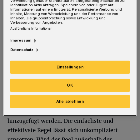
Verwendung genauer Standortdaten. Endgeräteeigenschaften zur
Identifikation aktiv abfragen. Speichern von oder Zugriff auf
Informationen auf einem Endgerät. Personalisierte Werbung und
Inhalte, Messung von Werbeleistung und der Performance von
Inhalten, Zielgruppenforschung sowie Entwicklung und
Die Basics der Poolreinigung
Verbesserung von Angeboten.
Ausführliche Informationen
Sicherlich gibt es jede Menge desinfizierender
Impressum
Zusätze, die für eine unbedenkliche
Datenschutz
Wasserqualität sorgen. Wie viel davon sind
tatsächlich nötig? Mit einem Minimum an
Einstellungen
Chemikalien tun wir nicht nur unserer
Umwelt, sondern auch unserem guten
OK
Gewissen und dem Geldbeutel einen Gefallen.
Je häufiger der Pool gereinigt wird, desto
Alle ablehnen
weniger Zusätze müssen dem Wasser
hinzugefügt werden. Die einfachste und
effektivste Regel lässt sich unkompliziert
umsetzen: Wird der Pool außerhalb der