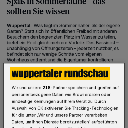
Spaß in Sommerlaune – das
sollten Sie wissen
Wuppertal
·
Was liegt im Sommer näher, als der eigene
Garten? Statt sich im öffentlichen Freibad mit anderen
Besuchern den begrenzten Platz im Wasser zu teilen,
bietet ein Pool gleich mehrere Vorteile: Das Bassin ist –
unabhängig von Öffnungszeiten – jederzeit nutzbar, es
befindet sich nur wenige Schritte vom eigenen
Wohnhaus entfernt und die Eigentümer kontrollieren
Wasserqualität und Sauberkeit. Damit aus dem
Luxusfeeling hinter der Haustür kein Vollzeitjob wird,
gibt es einige praktische Utensilien, die beim Reinigen
und Instandhalten tatkräftig unterstützen. So bleibt
Wir und unsere
218
-Partner speichern und greifen auf
mehr Zeit für Badespaß und Wassergymnastik.
personenbezogene Daten wie Browserdaten oder
eindeutige Kennungen auf Ihrem Gerät zu. Durch
Auswahl von OK aktivieren Sie Tracking-Technologien
05.02.2021 , 11:08 Uhr
3 Minuten Lesezeit
für die unter „Wir und unsere Partner verarbeiten
Daten, um Ihnen Dienste bereitzustellen“ aufgeführten