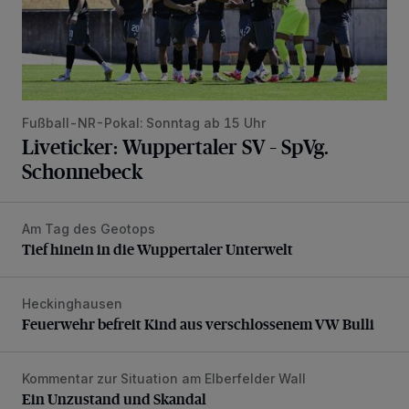
Fußball-NR-Pokal: Sonntag ab 15 Uhr
Liveticker: Wuppertaler SV – SpVg.
Schonnebeck
Am Tag des Geotops
Tief hinein in die Wuppertaler Unterwelt
Tief hinein in die Wuppertaler Unterwelt
Heckinghausen
Feuerwehr befreit Kind aus verschlossenem VW Bulli
Feuerwehr befreit Kind aus verschlossenem VW Bulli
Kommentar zur Situation am Elberfelder Wall
Ein Unzustand und Skandal
Ein Unzustand und Skandal