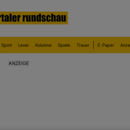
Sport
Leser
Kolumne
Spiele
Trauer
E-Paper
Anze