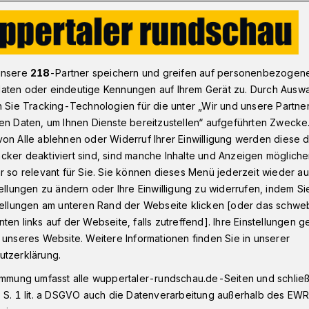
isträger von Jugend musiziert
unsere
218
-Partner speichern und greifen auf personenbezogen
aten oder eindeutige Kennungen auf Ihrem Gerät zu. Durch Ausw
n Sie Tracking-Technologien für die unter „Wir und unsere Partne
en Daten, um Ihnen Dienste bereitzustellen“ aufgeführten Zwecke
 Preisträger von
on Alle ablehnen oder Widerruf Ihrer Einwilligung werden diese de
cker deaktiviert sind, sind manche Inhalte und Anzeigen möglich
iert
r so relevant für Sie. Sie können dieses Menü jederzeit wieder au
tellungen zu ändern oder Ihre Einwilligung zu widerrufen, indem Si
stellungen am unteren Rand der Webseite klicken [oder das schw
ten links auf der Webseite, falls zutreffend]. Ihre Einstellungen g
 fand der Regionalwettbewerb
 unseres Website. Weitere Informationen finden Sie in unserer
rt" Bergisch Land in Leverkusen statt.
utzerklärung.
immung umfasst alle wuppertaler-rundschau.de-Seiten und schließt
 S. 1 lit. a DSGVO auch die Datenverarbeitung außerhalb des EWR, 