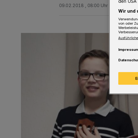
den USA 
09.02.2018 , 08:00 Uhr
2 Minuten Le
Wir und 
Verwendung
von oder Zu
Werbeleist
Verbesseru
Ausführliche
Impressu
Datenschu
E