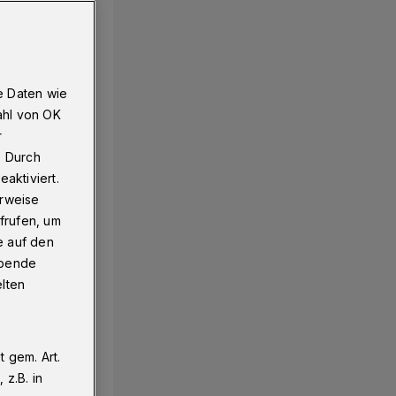
e Daten wie
ahl von OK
r
. Durch
aktiviert.
erweise
frufen, um
e auf den
ebende
elten
 gem. Art.
z.B. in