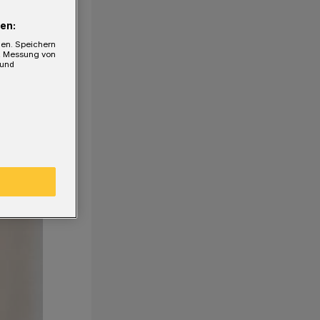
en:
gen. Speichern
e, Messung von
 und