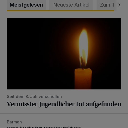
Meistgelesen
Neueste Artikel
Zum Thema
Vermisster Jugendlicher tot aufgefunden
Seit dem 8. Juli verschollen
Vermisster Jugendlicher tot aufgefunden
Barmen
Mann beschädigt Autos in Parkhaus