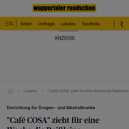
Bilder
Umfrage
Lokales
Stadtteile
Sport
Le
Lokales
"Café COSA" zieht für eine Woche die Reißleine
Einrichtung für Drogen- und Alkoholkranke
"Café COSA" zieht für eine