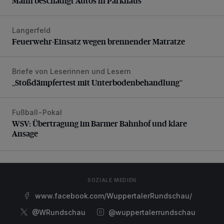
Mann beschädigt Autos in Parkhaus
Langerfeld
Feuerwehr-Einsatz wegen brennender Matratze
Feuerwehr-Einsatz wegen brennender Matratze
Briefe von Leserinnen und Lesern
„Stoßdämpfertest mit Unterbodenbehandlung“
„Stoßdämpfertest mit Unterbodenbehandlung“
Fußball-Pokal
WSV: Übertragung im Barmer Bahnhof und klare Ansage
WSV: Übertragung im Barmer Bahnhof und klare
Ansage
SOZIALE MEDIEN
www.facebook.com/WuppertalerRundschau/
@WRundschau
@wuppertalerrundschau