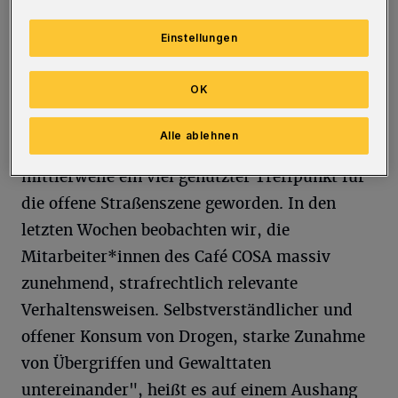
Foto: Dagmar Röntgen
Einstellungen
OK
,,Der Bereich zwischen Café COSA und
Alle ablehnen
Brandschutzmauer in der Calvinstraße ist
mittlerweile ein viel genutzter Treffpunkt für
die offene Straßenszene geworden. In den
letzten Wochen beobachten wir, die
Mitarbeiter*innen des Café COSA massiv
zunehmend, strafrechtlich relevante
Verhaltensweisen. Selbstverständlicher und
offener Konsum von Drogen, starke Zunahme
von Übergriffen und Gewalttaten
untereinander", heißt es auf einem Aushang