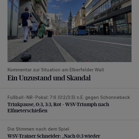
Kommentar zur Situation am Elberfelder Wall
Ein Unzustand und Skandal
Fußball-NR-Pokal: 7:6 (0:2/3:3) n.E. gegen Schonnebeck
Trinkpause, 0:3, 3:3, Rot – WSV-Triumph nach Elfmetersc
Trinkpause, 0:3, 3:3, Rot – WSV-Triumph nach
Elfmeterschießen
Die Stimmen nach dem Spiel
WSV-Trainer Schneider: „Nach 0:3 wieder aufgestanden“
WSV-Trainer Schneider: „Nach 0:3 wieder