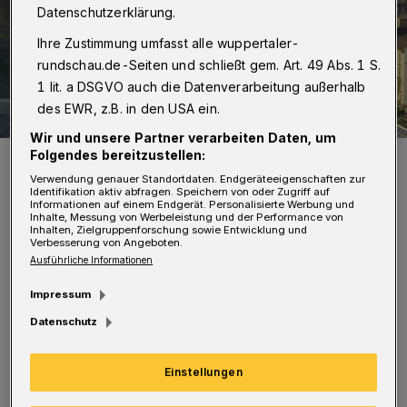
Datenschutzerklärung.
Ihre Zustimmung umfasst alle wuppertaler-
rundschau.de-Seiten und schließt gem. Art. 49 Abs. 1 S.
1 lit. a DSGVO auch die Datenverarbeitung außerhalb
des EWR, z.B. in den USA ein.
Wir und unsere Partner verarbeiten Daten, um
Folgendes bereitzustellen:
Die Brücke über die Wupper - ein Bild aus dem Jahr 2005.
Foto: Archib Jörg Lange
Verwendung genauer Standortdaten. Endgeräteeigenschaften zur
Identifikation aktiv abfragen. Speichern von oder Zugriff auf
Informationen auf einem Endgerät. Personalisierte Werbung und
Inhalte, Messung von Werbeleistung und der Performance von
Inhalten, Zielgruppenforschung sowie Entwicklung und
Verbesserung von Angeboten.
Ausführliche Informationen
D
afür wird ein Gerüst in der Wupper
Impressum
unter der Brücke aufgebaut. Zum Schutz
Datenschutz
des Gerüstes bei Hochwasser und vor
Einstellungen
Schwemmgut werden Leiteinrichtungen davor
aufgestellt. Diese Leiteinrichtungen können