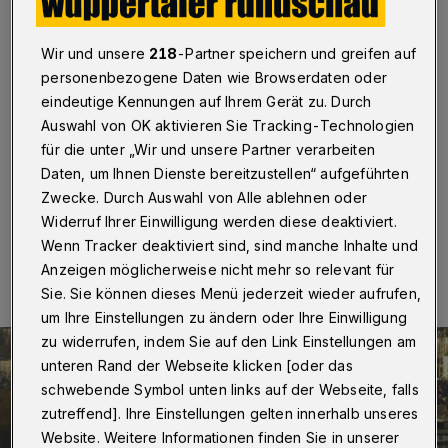
verstärkt
Wuppertal
·
Die Brücke Ohligsmühle ist in den
Wir und unsere
218
-Partner speichern und greifen auf
vergangenen Wochen in den Holkästen verstärkt
personenbezogene Daten wie Browserdaten oder
worden. Damit liege man im Zeitplan, teilte die
eindeutige Kennungen auf Ihrem Gerät zu. Durch
Verwaltung am Mittwoch (3. Mai 2017) mit. Es folgen
Auswahl von OK aktivieren Sie Tracking-Technologien
die Arbeiten an der Unterseite, die wetterbedingt erst
für die unter „Wir und unsere Partner verarbeiten
jetzt durchgeführt werden können.
Daten, um Ihnen Dienste bereitzustellen“ aufgeführten
Zwecke. Durch Auswahl von Alle ablehnen oder
Widerruf Ihrer Einwilligung werden diese deaktiviert.
03.05.2017 , 13:34 Uhr
Eine Minute Lesezeit
Wenn Tracker deaktiviert sind, sind manche Inhalte und
Anzeigen möglicherweise nicht mehr so relevant für
Sie. Sie können dieses Menü jederzeit wieder aufrufen,
um Ihre Einstellungen zu ändern oder Ihre Einwilligung
zu widerrufen, indem Sie auf den Link Einstellungen am
unteren Rand der Webseite klicken [oder das
schwebende Symbol unten links auf der Webseite, falls
zutreffend]. Ihre Einstellungen gelten innerhalb unseres
Website. Weitere Informationen finden Sie in unserer