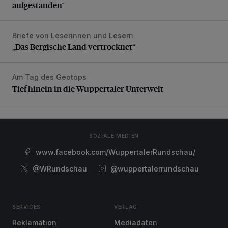
aufgestanden“
Briefe von Leserinnen und Lesern
„Das Bergische Land vertrocknet“
„Das Bergische Land vertrocknet“
Am Tag des Geotops
Tief hinein in die Wuppertaler Unterwelt
Tief hinein in die Wuppertaler Unterwelt
SOZIALE MEDIEN
www.facebook.com/WuppertalerRundschau/
@WRundschau
@wuppertalerrundschau
SERVICES
VERLAG
Reklamation
Mediadaten