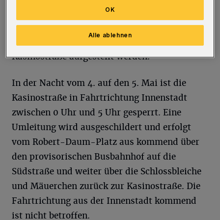
OK
nur mit einem Kran in die Wupper eingehoben
werden. Um den Busbetrieb auf der B7 nicht
Alle ablehnen
erheblich zu stören, muss der Kran auf der
Kasinostraße aufgestellt werden.
In der Nacht vom 4. auf den 5. Mai ist die
Kasinostraße in Fahrtrichtung Innenstadt
zwischen 0 Uhr und 5 Uhr gesperrt. Eine
Umleitung wird ausgeschildert und erfolgt
vom Robert-Daum-Platz aus kommend über
den provisorischen Busbahnhof auf die
Südstraße und weiter über die Schlossbleiche
und Mäuerchen zurück zur Kasinostraße. Die
Fahrtrichtung aus der Innenstadt kommend
ist nicht betroffen.