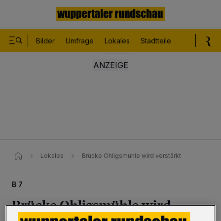
Bilder
Umfrage
Lokales
Stadtteile
Sport
Le
Lokales
Brücke Ohligsmühle wird verstärkt
B 7
Brücke Ohligsmühle wird