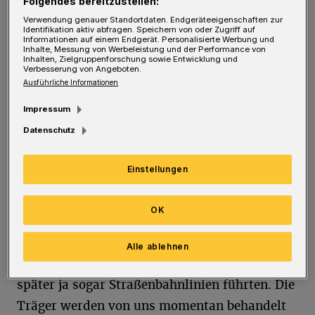
Folgendes bereitzustellen:
Bauwerken gibt es keine verlässlichen
Verwendung genauer Standortdaten. Endgeräteeigenschaften zur
Identifikation aktiv abfragen. Speichern von oder Zugriff auf
Zeichnungen und Beschreibungen. Während
Informationen auf einem Endgerät. Personalisierte Werbung und
Inhalte, Messung von Werbeleistung und der Performance von
der Arbeiten erwies sich jedoch der Aufbau für
Inhalten, Zielgruppenforschung sowie Entwicklung und
Verbesserung von Angeboten.
den Überweg als zu schwach für die
Ausführliche Informationen
zukünftigen Erfordernisse — im Notfall muss
Impressum
ja auch die Feuerwehr darüber fahren können.
Datenschutz
Rundschau: Aber die bogenförmige
Einstellungen
Grundkonstruktion der Brücke kann erhalten
bleiben?
OK
Klein:
Ja, das ist guter alter Stahl aus dem
Alle ablehnen
letzten Jahren des 19. Jahrhunderts, über den
später ja sogar Straßenbahnlinien führten. Die
Träger werden von uns momentan behandelt