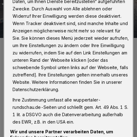
Daten, um Ihnen Dienste bereitzustellen“ aufgeführten
Zwecke. Durch Auswahl von Alle ablehnen oder
Widerruf Ihrer Einwilligung werden diese deaktiviert.
Döppersberg-Baustelle: der aktuelle
Wenn Tracker deaktiviert sind, sind manche Inhalte und
20 Bilder
Stand
Anzeigen möglicherweise nicht mehr so relevant für
Sie. Sie können dieses Menü jederzeit wieder aufrufen,
20 Bilder
um Ihre Einstellungen zu ändern oder Ihre Einwilligung
zu widerrufen, indem Sie auf den Link Einstellungen am
unteren Rand der Webseite klicken [oder das
schwebende Symbol unten links auf der Webseite, falls
Von Hendrik Walder
zutreffend]. Ihre Einstellungen gelten innerhalb unseres
Website. Weitere Informationen finden Sie in unserer
R
Datenschutzerklärung.
undschau: Das Bauwerk 11 ist nur ein kleiner
Ihre Zustimmung umfasst alle wuppertaler-
Teil der Döppersberg-Baustelle. Aber die
rundschau.de-Seiten und schließt gem. Art. 49 Abs. 1 S.
damit gemeinte Brücke über die Wupper vor der
1 lit. a DSGVO auch die Datenverarbeitung außerhalb
Schwebebahnstation ist kein unkomplizierter Fall.
des EWR, z.B. in den USA ein.
Wir und unsere Partner verarbeiten Daten, um
Klein:
Nun ja, wie üblich bei solch alten