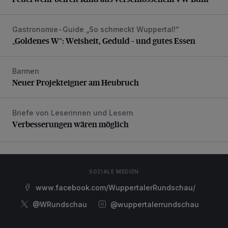
Gastronomie-Guide „So schmeckt Wuppertal!“
„Goldenes W“: Weisheit, Geduld – und gutes Essen
„Goldenes W“: Weisheit, Geduld – und gutes Essen
Barmen
Neuer Projekteigner am Heubruch
Neuer Projekteigner am Heubruch
Briefe von Leserinnen und Lesern
Verbesserungen wären möglich
Verbesserungen wären möglich
SOZIALE MEDIEN
www.facebook.com/WuppertalerRundschau/
@WRundschau
@wuppertalerrundschau