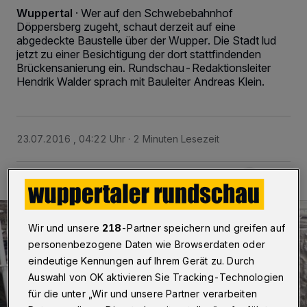
Wuppertal
·
Wer auf den Schwebebahnhof
Döppersberg zugeht, schaut derzeit auf eine
abgedeckte Baustelle über der Wupper. Die Stadt lud
jetzt zu einer Besichtigung der dort stattfindenden
Brückensanierung ein. Rundschau-Redaktionsleiter
Hendrik Walder sprach mit Bauleiter Andreas Klein.
23.07.2016 , 04:22 Uhr
2 Minuten Lesezeit
Wir und unsere
218
-Partner speichern und greifen auf
personenbezogene Daten wie Browserdaten oder
eindeutige Kennungen auf Ihrem Gerät zu. Durch
Auswahl von OK aktivieren Sie Tracking-Technologien
für die unter „Wir und unsere Partner verarbeiten