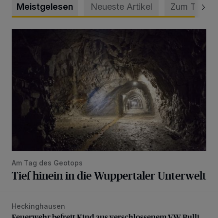
Meistgelesen
Neueste Artikel
Zum Thema
Tief hinein in die Wuppertaler Unterwelt
Am Tag des Geotops
Tief hinein in die Wuppertaler Unterwelt
Heckinghausen
Feuerwehr befreit Kind aus verschlossenem VW Bulli
Feuerwehr befreit Kind aus verschlossenem VW Bulli