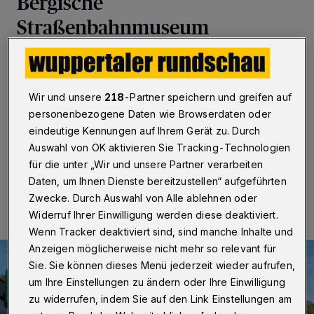
Bergische
Straßenbahnmuseum
Wuppertal
·
Die Nordrhein-Westfalen-Stiftung stellt
dem Verein Bergische Museumsbahnen für den
Austausch schadhafter Schwellen sowie für die
Wir und unsere
218
-Partner speichern und greifen auf
Sanierung der Brücke am Schütt eine Förderung in
personenbezogene Daten wie Browserdaten oder
Höhe von bis zu 80.000 Euro zur Verfügung.
eindeutige Kennungen auf Ihrem Gerät zu. Durch
Auswahl von OK aktivieren Sie Tracking-Technologien
für die unter „Wir und unsere Partner verarbeiten
16.12.2025 , 11:54 Uhr
Eine Minute Lesezeit
Daten, um Ihnen Dienste bereitzustellen“ aufgeführten
Zwecke. Durch Auswahl von Alle ablehnen oder
Widerruf Ihrer Einwilligung werden diese deaktiviert.
Wenn Tracker deaktiviert sind, sind manche Inhalte und
Anzeigen möglicherweise nicht mehr so relevant für
Sie. Sie können dieses Menü jederzeit wieder aufrufen,
um Ihre Einstellungen zu ändern oder Ihre Einwilligung
zu widerrufen, indem Sie auf den Link Einstellungen am