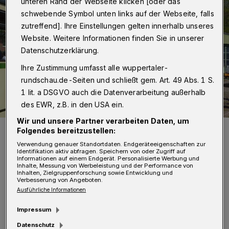
unteren Rand der Webseite klicken [oder das
schwebende Symbol unten links auf der Webseite, falls
zutreffend]. Ihre Einstellungen gelten innerhalb unseres
Website. Weitere Informationen finden Sie in unserer
Datenschutzerklärung.
Ihre Zustimmung umfasst alle wuppertaler-
rundschau.de-Seiten und schließt gem. Art. 49 Abs. 1 S.
1 lit. a DSGVO auch die Datenverarbeitung außerhalb
des EWR, z.B. in den USA ein.
Wir und unsere Partner verarbeiten Daten, um
Drei der historischen Bahnen.
Folgendes bereitzustellen:
Foto: Michael Malicke
Verwendung genauer Standortdaten. Endgeräteeigenschaften zur
Identifikation aktiv abfragen. Speichern von oder Zugriff auf
Informationen auf einem Endgerät. Personalisierte Werbung und
Inhalte, Messung von Werbeleistung und der Performance von
Inhalten, Zielgruppenforschung sowie Entwicklung und
Verbesserung von Angeboten.
Ausführliche Informationen
D
ie Vorführstrecke des Bergischen
Impressum
Straßenbahnmuseums muss saniert
Datenschutz