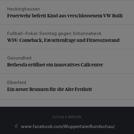
Heckinghausen
Feuerwehr befreit Kind aus verschlossenem VW Bulli
Feuerwehr befreit Kind aus verschlossenem VW Bulli
Fußball-Pokal: Sonntag gegen Schonnebeck
WSV: Comeback, Favoritenfrage und Fitnesszustand
WSV: Comeback, Favoritenfrage und Fitnesszustand
Gesundheit
Bethesda eröffnet ein innovatives Callcenter
Bethesda eröffnet ein innovatives Callcenter
Elberfeld
Ein neuer Brunnen für die Alte Freiheit
Ein neuer Brunnen für die Alte Freiheit
SOZIALE MEDIEN
www.facebook.com/WuppertalerRundschau/