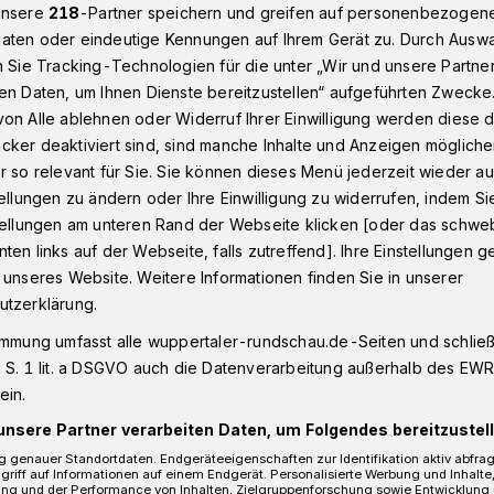
unsere
218
-Partner speichern und greifen auf personenbezogen
aten oder eindeutige Kennungen auf Ihrem Gerät zu. Durch Ausw
n Sie Tracking-Technologien für die unter „Wir und unsere Partne
n Wuppertal vertrieben Einbrecher
en Daten, um Ihnen Dienste bereitzustellen“ aufgeführten Zwecke
on Alle ablehnen oder Widerruf Ihrer Einwilligung werden diese de
cker deaktiviert sind, sind manche Inhalte und Anzeigen möglich
r so relevant für Sie. Sie können dieses Menü jederzeit wieder au
tellungen zu ändern oder Ihre Einwilligung zu widerrufen, indem Si
en vertrieben
stellungen am unteren Rand der Webseite klicken [oder das schw
ten links auf der Webseite, falls zutreffend]. Ihre Einstellungen g
 unseres Website. Weitere Informationen finden Sie in unserer
utzerklärung.
immung umfasst alle wuppertaler-rundschau.de-Seiten und schließt
 S. 1 lit. a DSGVO auch die Datenverarbeitung außerhalb des EWR, 
 Heubruch sind Unbekannte nach Angaben
ein.
einen Gastronomiebetrieb eingestiegen.
unsere Partner verarbeiten Daten, um Folgendes bereitzustell
 genauer Standortdaten. Endgeräteeigenschaften zur Identifikation aktiv abfra
griff auf Informationen auf einem Endgerät. Personalisierte Werbung und Inhalt
ung und der Performance von Inhalten, Zielgruppenforschung sowie Entwicklung