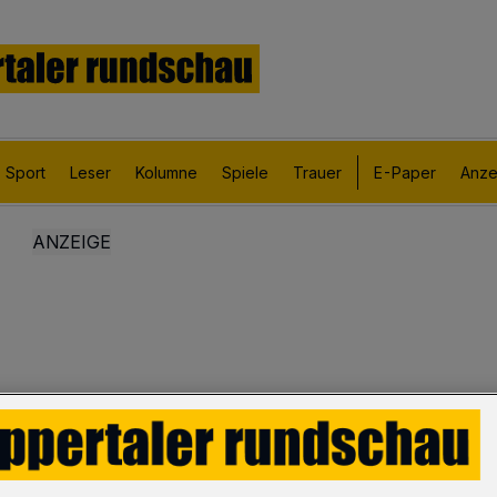
Sport
Leser
Kolumne
Spiele
Trauer
E-Paper
Anze