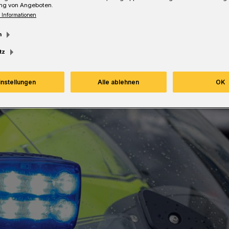
ng von Angeboten.
 Informationen
Lesezeit
m
tz
instellungen
Alle ablehnen
OK