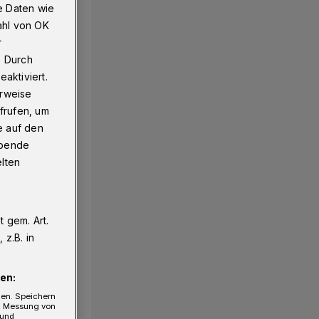
e Daten wie
ahl von OK
r
. Durch
aktiviert.
erweise
frufen, um
e auf den
ebende
elten
 gem. Art.
z.B. in
en:
gen. Speichern
e, Messung von
 und