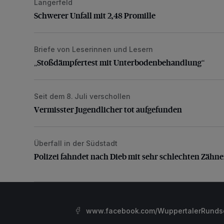
Langerfeld
Schwerer Unfall mit 2,48 Promille
Schwerer Unfall mit 2,48 Promille
Briefe von Leserinnen und Lesern
„Stoßdämpfertest mit Unterbodenbehandlung“
„Stoßdämpfertest mit Unterbodenbehandlung“
Seit dem 8. Juli verschollen
Vermisster Jugendlicher tot aufgefunden
Vermisster Jugendlicher tot aufgefunden
Überfall in der Südstadt
Polizei fahndet nach Dieb mit sehr schlechten Zähne
Polizei fahndet nach Dieb mit sehr schlechten Zähn
www.facebook.com/WuppertalerRunds