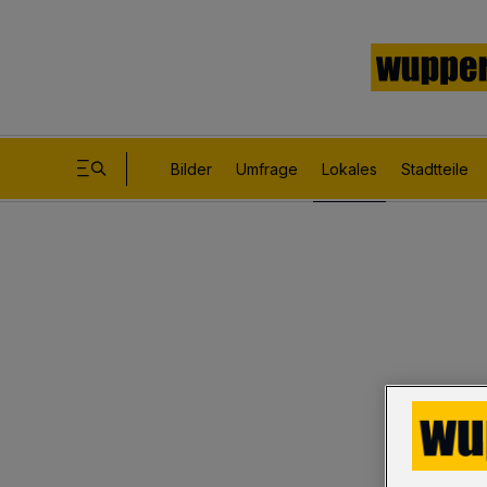
Bilder
Umfrage
Lokales
Stadtteile