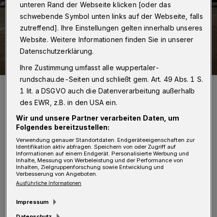
unteren Rand der Webseite klicken [oder das
schwebende Symbol unten links auf der Webseite, falls
zutreffend]. Ihre Einstellungen gelten innerhalb unseres
Website. Weitere Informationen finden Sie in unserer
Datenschutzerklärung.
Ihre Zustimmung umfasst alle wuppertaler-
rundschau.de-Seiten und schließt gem. Art. 49 Abs. 1 S.
Der Carnaper Platz.
1 lit. a DSGVO auch die Datenverarbeitung außerhalb
Foto: Jörn Koldehoff
des EWR, z.B. in den USA ein.
Wir und unsere Partner verarbeiten Daten, um
Folgendes bereitzustellen:
Verwendung genauer Standortdaten. Endgeräteeigenschaften zur
Identifikation aktiv abfragen. Speichern von oder Zugriff auf
Informationen auf einem Endgerät. Personalisierte Werbung und
Von Stefan Seitz
Inhalte, Messung von Werbeleistung und der Performance von
Inhalten, Zielgruppenforschung sowie Entwicklung und
Verbesserung von Angeboten.
S
Ausführliche Informationen
tadtdirektor Johannes Slawig
präsentierte vor kurzem in der
Impressum
Montagspressekonferenz des
Datenschutz