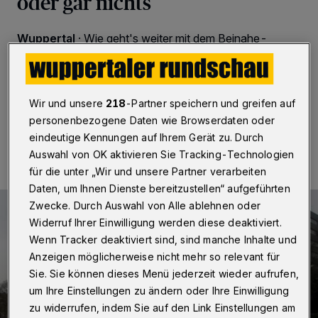
oder gar nichts
Wuppertal
·
Wie geht's weiter mit dem Beinahe-
Bürgerbegehren-Verursacher Carnaper Platz? Welche
Ausbauten sind nötig — und was kosten sie?
Wir und unsere
218
-Partner speichern und greifen auf
personenbezogene Daten wie Browserdaten oder
16.09.2016 , 19:45 Uhr
Eine Minute Lesezeit
eindeutige Kennungen auf Ihrem Gerät zu. Durch
Auswahl von OK aktivieren Sie Tracking-Technologien
für die unter „Wir und unsere Partner verarbeiten
Daten, um Ihnen Dienste bereitzustellen“ aufgeführten
Zwecke. Durch Auswahl von Alle ablehnen oder
Widerruf Ihrer Einwilligung werden diese deaktiviert.
Wenn Tracker deaktiviert sind, sind manche Inhalte und
Anzeigen möglicherweise nicht mehr so relevant für
Sie. Sie können dieses Menü jederzeit wieder aufrufen,
um Ihre Einstellungen zu ändern oder Ihre Einwilligung
zu widerrufen, indem Sie auf den Link Einstellungen am