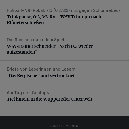
Fußball-NR-Pokal: 7:6 (0:2/3:3) n.E. gegen Schonnebeck
Trinkpause, 0:3, 3:3, Rot – WSV-Triumph nach Elfmetersc
Trinkpause, 0:3, 3:3, Rot – WSV-Triumph nach
Elfmeterschießen
Die Stimmen nach dem Spiel
WSV-Trainer Schneider: „Nach 0:3 wieder aufgestanden“
WSV-Trainer Schneider: „Nach 0:3 wieder
aufgestanden“
Briefe von Leserinnen und Lesern
„Das Bergische Land vertrocknet“
„Das Bergische Land vertrocknet“
Am Tag des Geotops
Tief hinein in die Wuppertaler Unterwelt
Tief hinein in die Wuppertaler Unterwelt
SOZIALE MEDIEN