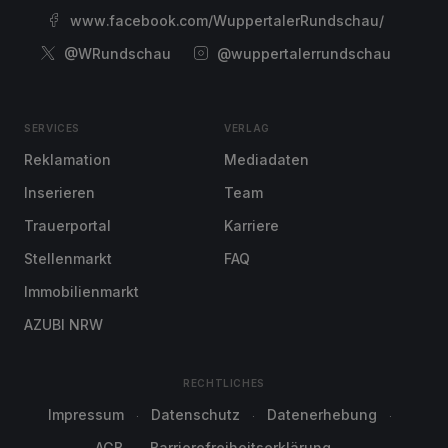
www.facebook.com/WuppertalerRundschau/
@WRundschau
@wuppertalerrundschau
SERVICES
VERLAG
Reklamation
Mediadaten
Inserieren
Team
Trauerportal
Karriere
Stellenmarkt
FAQ
Immobilienmarkt
AZUBI NRW
RECHTLICHES
Impressum
Datenschutz
Datenerhebung
AGB
Barrierefreiheitserklärung