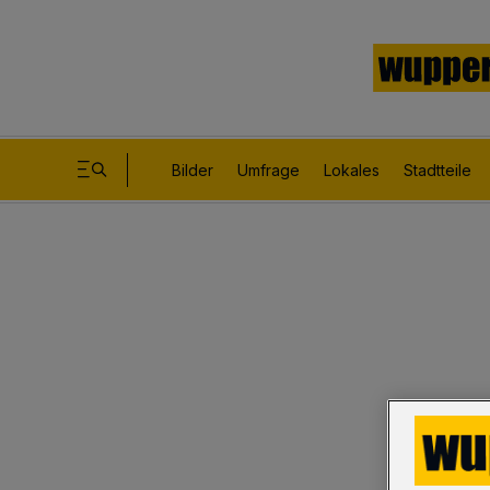
Bilder
Umfrage
Lokales
Stadtteile