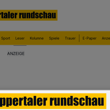
Sport
Leser
Kolumne
Spiele
Trauer
E-Paper
Anze