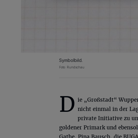
Symbolbild.
Foto: Rundschau
D
ie „Großstadt“ Wupper
nicht einmal in der Lag
private Initiative zu u
goldener Primark und ebensol
Gathe, Pina Bausch, die BUGA