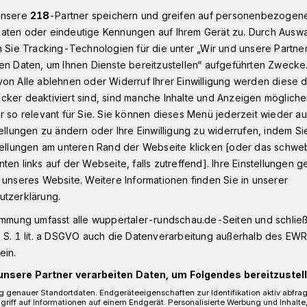
unsere
218
-Partner speichern und greifen auf personenbezogen
aten oder eindeutige Kennungen auf Ihrem Gerät zu. Durch Ausw
n Sie Tracking-Technologien für die unter „Wir und unsere Partne
ief zum geplanten Tierschutzzentrum
en Daten, um Ihnen Dienste bereitzustellen“ aufgeführten Zwecke
on Alle ablehnen oder Widerruf Ihrer Einwilligung werden diese de
cker deaktiviert sind, sind manche Inhalte und Anzeigen möglich
r so relevant für Sie. Sie können dieses Menü jederzeit wieder au
tellungen zu ändern oder Ihre Einwilligung zu widerrufen, indem Si
 noch um Prestige?“
stellungen am unteren Rand der Webseite klicken [oder das schw
ten links auf der Webseite, falls zutreffend]. Ihre Einstellungen g
 unseres Website. Weitere Informationen finden Sie in unserer
es Vereins „Pechpfoten“
utzerklärung.
immung umfasst alle wuppertaler-rundschau.de-Seiten und schließt
 S. 1 lit. a DSGVO auch die Datenverarbeitung außerhalb des EWR, 
ein.
esezeit
unsere Partner verarbeiten Daten, um Folgendes bereitzustell
 genauer Standortdaten. Endgeräteeigenschaften zur Identifikation aktiv abfra
griff auf Informationen auf einem Endgerät. Personalisierte Werbung und Inhalt