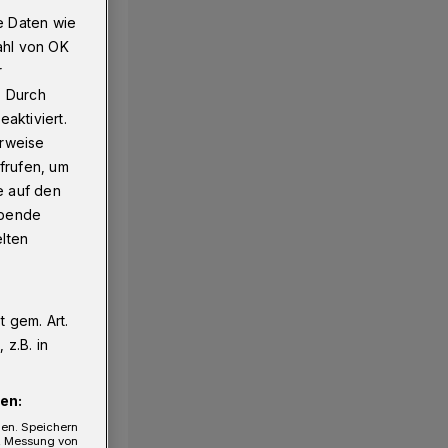
e Daten wie
ahl von OK
r
. Durch
aktiviert.
erweise
frufen, um
e auf den
ebende
elten
 gem. Art.
z.B. in
en:
gen. Speichern
e, Messung von