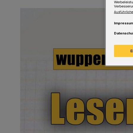
Werbeleist
Verbesseru
Ausführliche
Impressu
Datenschu
E