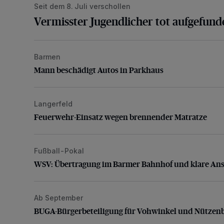
Seit dem 8. Juli verschollen
Vermisster Jugendlicher tot aufgefund
Barmen
Mann beschädigt Autos in Parkhaus
Mann beschädigt Autos in Parkhaus
Langerfeld
Feuerwehr-Einsatz wegen brennender Matratze
Feuerwehr-Einsatz wegen brennender Matratze
Fußball-Pokal
WSV: Übertragung im Barmer Bahnhof und klare An
WSV: Übertragung im Barmer Bahnhof und klare An
Ab September
BUGA-Bürgerbeteiligung für Vohwinkel und Nützenb
BUGA-Bürgerbeteiligung für Vohwinkel und Nützen