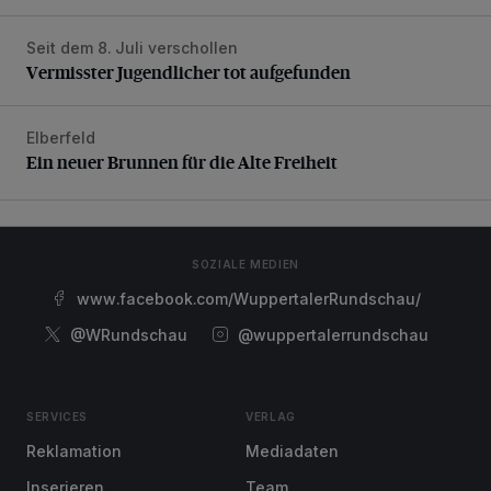
Seit dem 8. Juli verschollen
Vermisster Jugendlicher tot aufgefunden
Vermisster Jugendlicher tot aufgefunden
Elberfeld
Ein neuer Brunnen für die Alte Freiheit
Ein neuer Brunnen für die Alte Freiheit
SOZIALE MEDIEN
www.facebook.com/WuppertalerRundschau/
@WRundschau
@wuppertalerrundschau
SERVICES
VERLAG
Reklamation
Mediadaten
Inserieren
Team