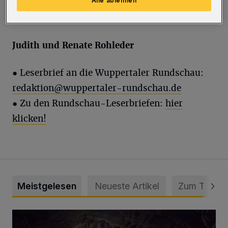
Alle ablehnen
gefunden. Wir freuen uns über die große
Hilfsbereitschaft und die gute Nachbarschaft.
Judith und Renate Rohleder
● Leserbrief an die Wuppertaler Rundschau:
redaktion@wuppertaler-rundschau.de
● Zu den Rundschau-Leserbriefen:
hier
klicken!
Meistgelesen
Neueste Artikel
Zum Thema
Tief hinein in die Wuppertaler Unterwelt