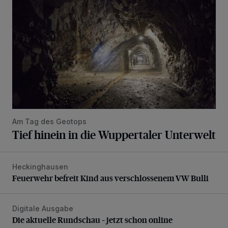
Am Tag des Geotops
Tief hinein in die Wuppertaler Unterwelt
Heckinghausen
Feuerwehr befreit Kind aus verschlossenem VW Bulli
Feuerwehr befreit Kind aus verschlossenem VW Bulli
Digitale Ausgabe
Die aktuelle Rundschau – jetzt schon online
Die aktuelle Rundschau – jetzt schon online