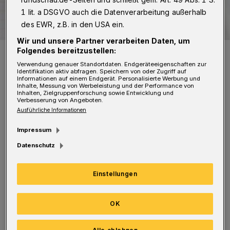
1 lit. a DSGVO auch die Datenverarbeitung außerhalb
des EWR, z.B. in den USA ein.
Wir und unsere Partner verarbeiten Daten, um
Symbolbild.
Folgendes bereitzustellen:
Foto: Rundschau
Verwendung genauer Standortdaten. Endgeräteeigenschaften zur
Identifikation aktiv abfragen. Speichern von oder Zugriff auf
Informationen auf einem Endgerät. Personalisierte Werbung und
Inhalte, Messung von Werbeleistung und der Performance von
Inhalten, Zielgruppenforschung sowie Entwicklung und
Verbesserung von Angeboten.
Ausführliche Informationen
A
uf diesem Wege möchten wir uns bei
Impressum
allen lieben Menschen (Erwachsene und
Datenschutz
Kinder) bedanken, die uns bei der Suche nach
unserem Hund Lola im Bereich Eskesberg /
Einstellungen
Kalkofen / Trasse so eifrig unterstützt haben.
OK
Dank der zahlreichen Helfer wurde sie schnell