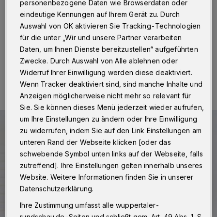
gute Nachbarschaft“
personenbezogene Daten wie Browserdaten oder
eindeutige Kennungen auf Ihrem Gerät zu. Durch
Betr.: Entlaufener Hund
Auswahl von OK aktivieren Sie Tracking-Technologien
für die unter „Wir und unsere Partner verarbeiten
Daten, um Ihnen Dienste bereitzustellen“ aufgeführten
Zwecke. Durch Auswahl von Alle ablehnen oder
09.08.2023 , 10:30 Uhr
Eine Minute Lesezeit
Widerruf Ihrer Einwilligung werden diese deaktiviert.
Wenn Tracker deaktiviert sind, sind manche Inhalte und
Anzeigen möglicherweise nicht mehr so relevant für
Sie. Sie können dieses Menü jederzeit wieder aufrufen,
um Ihre Einstellungen zu ändern oder Ihre Einwilligung
zu widerrufen, indem Sie auf den Link Einstellungen am
unteren Rand der Webseite klicken [oder das
schwebende Symbol unten links auf der Webseite, falls
zutreffend]. Ihre Einstellungen gelten innerhalb unseres
Website. Weitere Informationen finden Sie in unserer
Datenschutzerklärung.
Ihre Zustimmung umfasst alle wuppertaler-
rundschau.de-Seiten und schließt gem. Art. 49 Abs. 1 S.