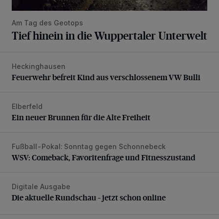
Am Tag des Geotops
Tief hinein in die Wuppertaler Unterwelt
Heckinghausen
Feuerwehr befreit Kind aus verschlossenem VW Bulli
Feuerwehr befreit Kind aus verschlossenem VW Bulli
Elberfeld
Ein neuer Brunnen für die Alte Freiheit
Ein neuer Brunnen für die Alte Freiheit
Fußball-Pokal: Sonntag gegen Schonnebeck
WSV: Comeback, Favoritenfrage und Fitnesszustand
WSV: Comeback, Favoritenfrage und Fitnesszustand
Digitale Ausgabe
Die aktuelle Rundschau – jetzt schon online
Die aktuelle Rundschau – jetzt schon online