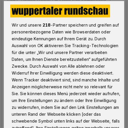
Betr.: „Roland Mönig: Ein Mann fürs Komplizierte“ /
neuer Leiter des Von der Heydt-Museums
Wir und unsere
218
-Partner speichern und greifen auf
27.11.2019 , 10:54 Uhr
Eine Minute Lesezeit
personenbezogene Daten wie Browserdaten oder
eindeutige Kennungen auf Ihrem Gerät zu. Durch
Auswahl von OK aktivieren Sie Tracking-Technologien
für die unter „Wir und unsere Partner verarbeiten
Daten, um Ihnen Dienste bereitzustellen“ aufgeführten
Zwecke. Durch Auswahl von Alle ablehnen oder
Widerruf Ihrer Einwilligung werden diese deaktiviert.
Z
Wenn Tracker deaktiviert sind, sind manche Inhalte und
um Artikel von Stefan Koldehoff darf ich
Anzeigen möglicherweise nicht mehr so relevant für
folgende Anmerkungen machen:
Sie. Sie können dieses Menü jederzeit wieder aufrufen,
um Ihre Einstellungen zu ändern oder Ihre Einwilligung
1. : Die Von-der-Heydt gGmbH ist keine
zu widerrufen, indem Sie auf den Link Einstellungen am
unteren Rand der Webseite klicken [oder das
Trägergesellschaft, da das Von der Heydt-
schwebende Symbol unten links auf der Webseite, falls
Museum unverändert ein städtisches
zutreffend]. Ihre Einstellungen gelten innerhalb unseres