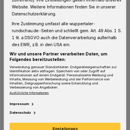
Kunstmuseum ist, sondern in erster Linie eine
Website. Weitere Informationen finden Sie in unserer
Ausstellungsgesellschaft, die gemeinsam mit
Datenschutzerklärung.
der Stadt den Betrieb des Museums
Ihre Zustimmung umfasst alle wuppertaler-
partnerschaftlich gewährleistet. Insgesamt 19
rundschau.de-Seiten und schließt gem. Art. 49 Abs. 1 S.
1 lit. a DSGVO auch die Datenverarbeitung außerhalb
Mitarbeiterinnen und Mitarbeiter des
des EWR, z.B. in den USA ein.
Museums sind städtische Mitarbeiter und
Wir und unsere Partner verarbeiten Daten, um
sieben sind solche der GmbH. Der zu Grunde
Folgendes bereitzustellen:
liegende Kooperationsvertrag hat noch eine
Verwendung genauer Standortdaten. Endgeräteeigenschaften zur
Identifikation aktiv abfragen. Speichern von oder Zugriff auf
Laufzeit bis 2023. Die Verwaltung wird dem
Informationen auf einem Endgerät. Personalisierte Werbung und
Inhalte, Messung von Werbeleistung und der Performance von
Rat vorschlagen, ihn um zehn Jahre zu
Inhalten, Zielgruppenforschung sowie Entwicklung und
Verbesserung von Angeboten.
verlängern.
Ausführliche Informationen
Impressum
Datenschutz
2.: Zur Digitalisierung des Museums gibt es
ein gemeinsames Projekt von GmbH und
Einstellungen