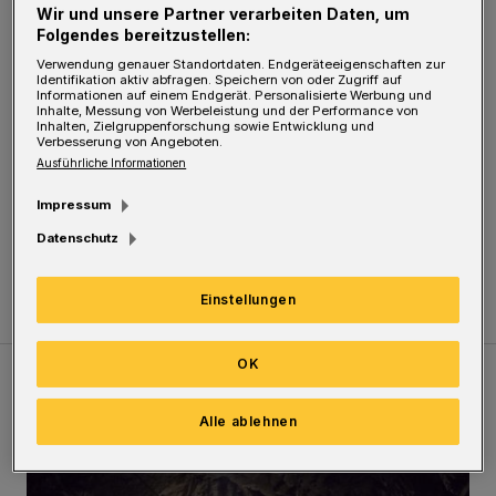
Und wenn man vom Boden nicht mehr alleine
Wir und unsere Partner verarbeiten Daten, um
hochkommt, gibt es sicher Passanten, die
Folgendes bereitzustellen:
Verwendung genauer Standortdaten. Endgeräteeigenschaften zur
einem hochhelfen.
Identifikation aktiv abfragen. Speichern von oder Zugriff auf
Informationen auf einem Endgerät. Personalisierte Werbung und
Inhalte, Messung von Werbeleistung und der Performance von
Vielleicht sieht sich mal jemand
Inhalten, Zielgruppenforschung sowie Entwicklung und
Verbesserung von Angeboten.
Kaiserslautern an: Hier gibt es kleine
Ausführliche Informationen
Sitznischen.
Impressum
Datenschutz
Roswitha Höppner
Einstellungen
OK
Meistgelesen
Neueste Artikel
Zum Thema
Alle ablehnen
Tief hinein in die Wuppertaler Unterwelt