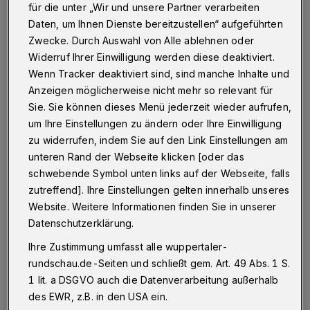
Betr.: keine Bänke in der Bahnhofs-Mall
für die unter „Wir und unsere Partner verarbeiten
Daten, um Ihnen Dienste bereitzustellen“ aufgeführten
Zwecke. Durch Auswahl von Alle ablehnen oder
Widerruf Ihrer Einwilligung werden diese deaktiviert.
10.01.2020 , 12:24 Uhr
Eine Minute Lesezeit
Wenn Tracker deaktiviert sind, sind manche Inhalte und
Anzeigen möglicherweise nicht mehr so relevant für
Sie. Sie können dieses Menü jederzeit wieder aufrufen,
um Ihre Einstellungen zu ändern oder Ihre Einwilligung
zu widerrufen, indem Sie auf den Link Einstellungen am
unteren Rand der Webseite klicken [oder das
schwebende Symbol unten links auf der Webseite, falls
W
er sich auf den Weg macht (mit
zutreffend]. Ihre Einstellungen gelten innerhalb unseres
Website. Weitere Informationen finden Sie in unserer
Taschen und Koffern), wird schnell
Datenschutzerklärung.
merken: Die Mall ist nicht das, was sie
Ihre Zustimmung umfasst alle wuppertaler-
verspricht. Denn Ausruhen ist nicht drin. Es
rundschau.de-Seiten und schließt gem. Art. 49 Abs. 1 S.
sei denn, man setzt sich auf den Boden, denn
1 lit. a DSGVO auch die Datenverarbeitung außerhalb
eine Sitzgelegenheit gibt es nicht in der Mall.
des EWR, z.B. in den USA ein.