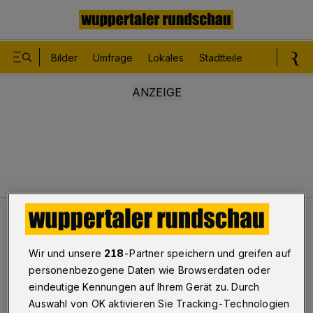
Bilder
Umfrage
Lokales
Stadtteile
Sport
Le
Leser
Auf dem Boden sitzen?
Wir und unsere
218
-Partner speichern und greifen auf
personenbezogene Daten wie Browserdaten oder
Auf dem Boden sitzen?
eindeutige Kennungen auf Ihrem Gerät zu. Durch
Auswahl von OK aktivieren Sie Tracking-Technologien