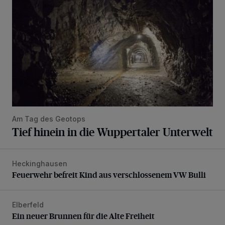
Am Tag des Geotops
Tief hinein in die Wuppertaler Unterwelt
Heckinghausen
Feuerwehr befreit Kind aus verschlossenem VW Bulli
Feuerwehr befreit Kind aus verschlossenem VW Bulli
Elberfeld
Ein neuer Brunnen für die Alte Freiheit
Ein neuer Brunnen für die Alte Freiheit