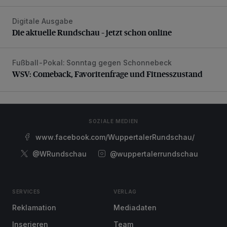
Digitale Ausgabe
Die aktuelle Rundschau – jetzt schon online
Die aktuelle Rundschau – jetzt schon online
Fußball-Pokal: Sonntag gegen Schonnebeck
WSV: Comeback, Favoritenfrage und Fitnesszustand
WSV: Comeback, Favoritenfrage und Fitnesszustand
SOZIALE MEDIEN
www.facebook.com/WuppertalerRundschau/
@WRundschau
@wuppertalerrundschau
SERVICES
VERLAG
Reklamation
Mediadaten
Inserieren
Team