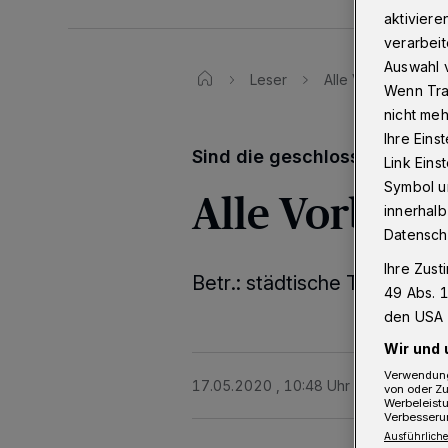
aktiviere
verarbeit
Auswahl v
Leser
Alle Vorbereitung
Wenn Tra
nicht meh
Ihre Eins
Sind die geschlossenen Spor
Link Ein
Symbol un
Alle Vorbere
innerhalb
Datensch
Ihre Zust
Betr.: städtische Turnhalle
49 Abs. 1
den USA 
Wir und 
Verwendung
17.05.2020 , 10:48 Uhr
Eine Minute 
von oder Zu
Werbeleist
Verbesseru
Ausführliche