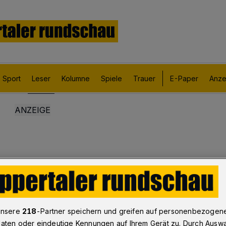
Sport
Leser
Kolumne
Spiele
Trauer
E-Paper
Anze
unsere
218
-Partner speichern und greifen auf personenbezogen
aten oder eindeutige Kennungen auf Ihrem Gerät zu. Durch Ausw