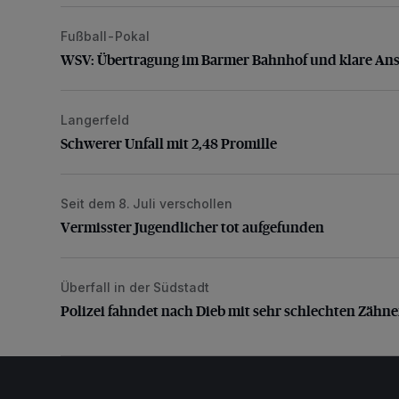
Fußball-Pokal
WSV: Übertragung im Barmer Bahnhof und klare An
WSV: Übertragung im Barmer Bahnhof und klare An
Langerfeld
Schwerer Unfall mit 2,48 Promille
Schwerer Unfall mit 2,48 Promille
Seit dem 8. Juli verschollen
Vermisster Jugendlicher tot aufgefunden
Vermisster Jugendlicher tot aufgefunden
Überfall in der Südstadt
Polizei fahndet nach Dieb mit sehr schlechten Zähne
Polizei fahndet nach Dieb mit sehr schlechten Zähn