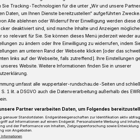
n Sie Tracking-Technologien für die unter „Wir und unsere Partne
en Daten, um Ihnen Dienste bereitzustellen“ aufgeführten Zwecke
on Alle ablehnen oder Widerruf Ihrer Einwilligung werden diese de
 umsonst
cker deaktiviert sind, sind manche Inhalte und Anzeigen möglich
r so relevant für Sie. Sie können dieses Menü jederzeit wieder au
tellungen zu ändern oder Ihre Einwilligung zu widerrufen, indem Si
thallen ein Wuppertaler Alleingang?
stellungen am unteren Rand der Webseite klicken [oder das schw
ten links auf der Webseite, falls zutreffend]. Ihre Einstellungen g
itung umsonst
 unseres Website. Weitere Informationen finden Sie in unserer
utzerklärung.
immung umfasst alle wuppertaler-rundschau.de-Seiten und schließt
n bleiben geschlossen
 S. 1 lit. a DSGVO auch die Datenverarbeitung außerhalb des EWR, 
ein.
unsere Partner verarbeiten Daten, um Folgendes bereitzustell
 genauer Standortdaten. Endgeräteeigenschaften zur Identifikation aktiv abfra
Lesezeit
griff auf Informationen auf einem Endgerät. Personalisierte Werbung und Inhalt
ung und der Performance von Inhalten, Zielgruppenforschung sowie Entwicklung
ng von Angeboten.
 Informationen