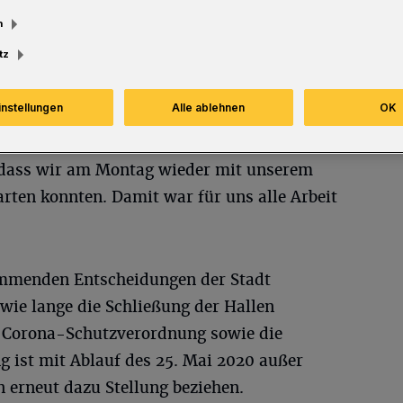
m
tz
0, platze die
instellungen
Alle ablehnen
OK
erweiterte
okonferenz) wie eine Bombe. Wir hatten uns
, dass wir am Montag wieder mit unserem
arten konnten. Damit war für uns alle Arbeit
ommenden Entscheidungen der Stadt
ie lange die Schließung der Hallen
e Corona-Schutzverordnung sowie die
ist mit Ablauf des 25. Mai 2020 außer
 erneut dazu Stellung beziehen.