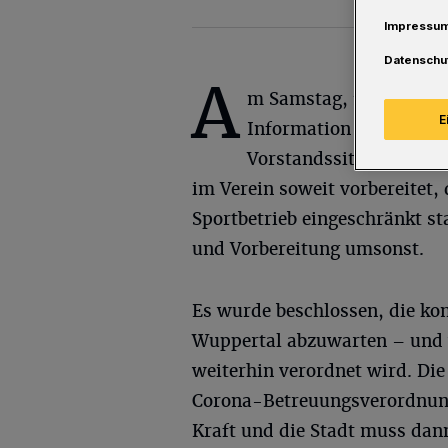
Impressu
Datenschu
A
m Samstag, 16. Mai 202
E
Information in unsere 
Vorstandssitzung (Vide
im Verein soweit vorbereitet
Sportbetrieb eingeschränkt st
und Vorbereitung umsonst.
Es wurde beschlossen, die k
Wuppertal abzuwarten – und w
weiterhin verordnet wird. Di
Corona-Betreuungsverordnung 
Kraft und die Stadt muss dann