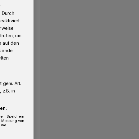
r
. Durch
aktiviert.
erweise
frufen, um
e auf den
ebende
elten
 gem. Art.
z.B. in
en:
gen. Speichern
e, Messung von
 und