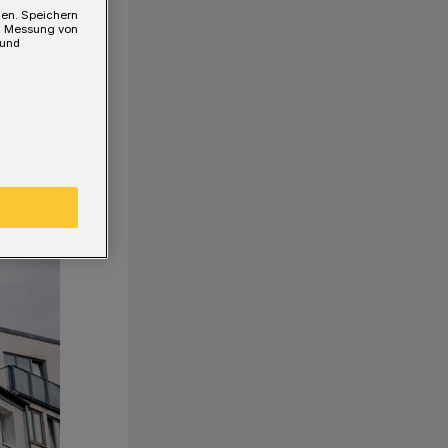
gen. Speichern
e, Messung von
 und