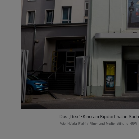
Das „Rex“-Kino am Kipdorf hat in Sac
Foto: Hojabr Riahi / Film- und Medienstiftung NRW