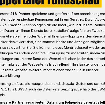
unsere
218
-Partner speichern und greifen auf personenbezogen
nd Kino kooperieren in Sachen "Salome"
aten oder eindeutige Kennungen auf Ihrem Gerät zu. Durch Ausw
n Sie Tracking-Technologien für die unter „Wir und unsere Partne
en Daten, um Ihnen Dienste bereitzustellen“ aufgeführten Zwecke
on Alle ablehnen oder Widerruf Ihrer Einwilligung werden diese de
it dem „Rex“
cker deaktiviert sind, sind manche Inhalte und Anzeigen möglich
nd Igor Parfenov
r so relevant für Sie. Sie können dieses Menü jederzeit wieder au
tellungen zu ändern oder Ihre Einwilligung zu widerrufen, indem Si
stellungen am unteren Rand der Webseite klicken [oder das schw
ten links auf der Webseite, falls zutreffend]. Ihre Einstellungen g
 unseres Website. Weitere Informationen finden Sie in unserer
utzerklärung.
rtal und das „Rex“-Kino am Kipdorf
immung umfasst alle wuppertaler-rundschau.de-Seiten und schließt
erlebnis. Während in der Oper am Sonntag,
 S. 1 lit. a DSGVO auch die Datenverarbeitung außerhalb des EWR, 
gelobte Inszenierung von Richard Strauss’
ein.
 im „Rex“ zwei Tage zuvor, am Freitag, 11.
Special der Stummfilmklassiker „Salomé“
unsere Partner verarbeiten Daten, um Folgendes bereitzustell