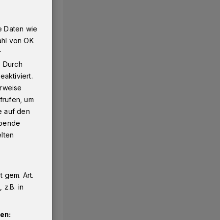
e Daten wie
ahl von OK
r
. Durch
aktiviert.
erweise
frufen, um
e auf den
ebende
elten
 gem. Art.
z.B. in
en: