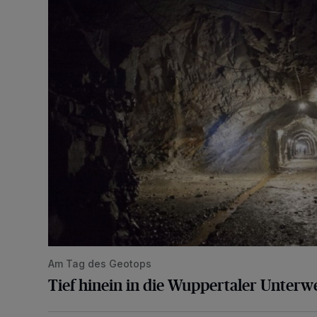
Tief hinein in die Wuppertaler Unterwelt
Am Tag des Geotops
Tief hinein in die Wuppertaler Unterwe