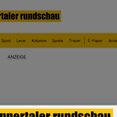
Sport
Leser
Kolumne
Spiele
Trauer
E-Paper
Anze