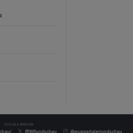
i
SOZIALE MEDIEN
chau/
@WRundschau
@wuppertalerrundschau