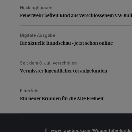
Heckinghausen
Feuerwehr befreit Kind aus verschlossenem VW Bulli
Feuerwehr befreit Kind aus verschlossenem VW Bull
Digitale Ausgabe
Die aktuelle Rundschau – jetzt schon online
Die aktuelle Rundschau – jetzt schon online
Seit dem 8. Juli verschollen
Vermisster Jugendlicher tot aufgefunden
Vermisster Jugendlicher tot aufgefunden
Elberfeld
Ein neuer Brunnen für die Alte Freiheit
Ein neuer Brunnen für die Alte Freiheit
www.facebook.com/WuppertalerRunds