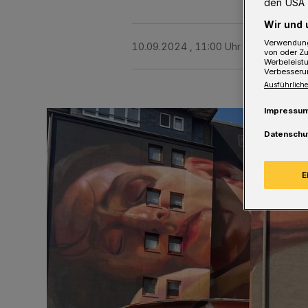
den USA 
Wir und 
Verwendung
10.09.2024 , 11:00 Uhr
Eine Minute 
von oder Zu
Werbeleist
Verbesseru
Ausführliche
Impressu
Datenschu
E