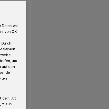
e Daten wie
ahl von OK
r
. Durch
aktiviert.
erweise
frufen, um
e auf den
ebende
elten
 gem. Art.
z.B. in