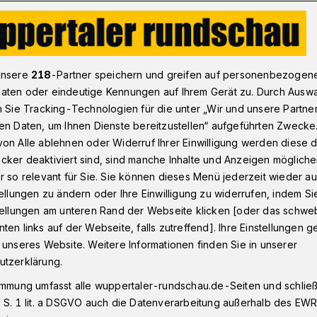
rtal fördert Pina-Bausch-Portrait
unsere
218
-Partner speichern und greifen auf personenbezogen
aten oder eindeutige Kennungen auf Ihrem Gerät zu. Durch Ausw
n Sie Tracking-Technologien für die unter „Wir und unsere Partne
en Daten, um Ihnen Dienste bereitzustellen“ aufgeführten Zwecke
fördert Pina-
on Alle ablehnen oder Widerruf Ihrer Einwilligung werden diese de
cker deaktiviert sind, sind manche Inhalte und Anzeigen möglich
ait
r so relevant für Sie. Sie können dieses Menü jederzeit wieder au
tellungen zu ändern oder Ihre Einwilligung zu widerrufen, indem Si
stellungen am unteren Rand der Webseite klicken [oder das schw
ten links auf der Webseite, falls zutreffend]. Ihre Einstellungen g
k in Wuppertal hat die Schaffung eines
 unseres Website. Weitere Informationen finden Sie in unserer
reet-art-Künstler Case Maclaim mit
utzerklärung.
n 6.000 Euro an den Verein
immung umfasst alle wuppertaler-rundschau.de-Seiten und schließt
gefördert.
 S. 1 lit. a DSGVO auch die Datenverarbeitung außerhalb des EWR, 