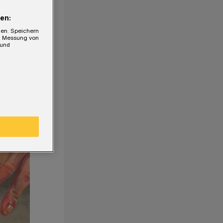
en:
gen. Speichern
e, Messung von
 und