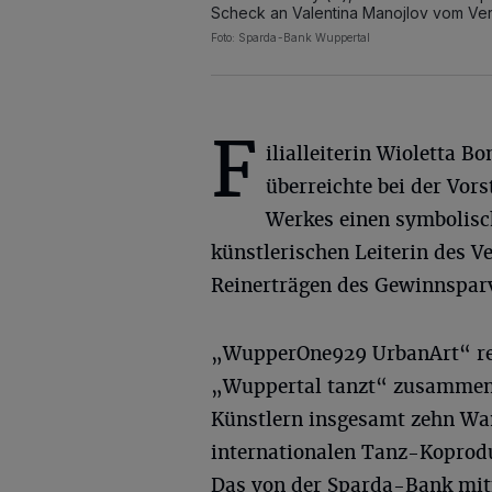
Scheck an Valentina Manojlov vom Ve
Foto: Sparda-Bank Wuppertal
F
ilialleiterin Wioletta B
überreichte bei der Vors
Werkes einen symbolisc
künstlerischen Leiterin des 
Reinerträgen des Gewinnsparv
„WupperOne929 UrbanArt“ rea
„Wuppertal tanzt“ zusammen 
Künstlern insgesamt zehn Wa
internationalen Tanz-Koprod
Das von der Sparda-Bank mitf