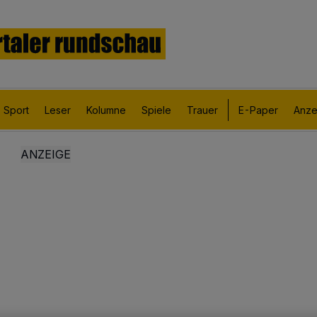
Sport
Leser
Kolumne
Spiele
Trauer
E-Paper
Anze