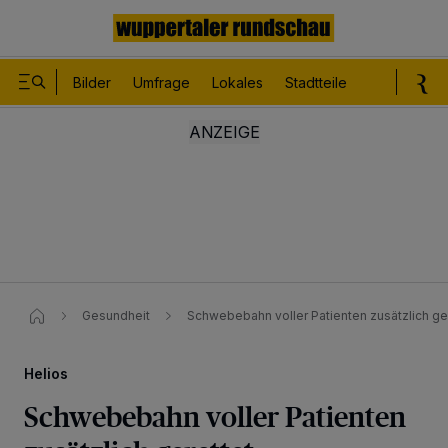
Bilder
Umfrage
Lokales
Stadtteile
Sport
Le
Gesundheit
Schwebebahn voller Patienten zusätzlich ge
Helios
Schwebebahn voller Patienten