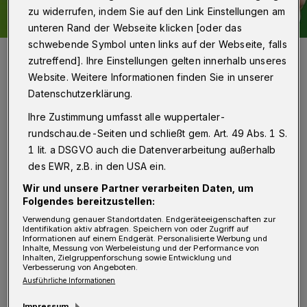
zu widerrufen, indem Sie auf den Link Einstellungen am
unteren Rand der Webseite klicken [oder das
schwebende Symbol unten links auf der Webseite, falls
So sähe es aus ...
zutreffend]. Ihre Einstellungen gelten innerhalb unseres
Foto: Helios (Fotomontage)
Website. Weitere Informationen finden Sie in unserer
Datenschutzerklärung.
Ihre Zustimmung umfasst alle wuppertaler-
rundschau.de-Seiten und schließt gem. Art. 49 Abs. 1 S.
K
1 lit. a DSGVO auch die Datenverarbeitung außerhalb
onkret bedeutet das, dass über 130
des EWR, z.B. in den USA ein.
Patientinnen und Patienten mehr
Wir und unsere Partner verarbeiten Daten, um
überlebt haben als das nach den bundesweiten
Folgendes bereitzustellen:
Durchschnittswerten zu erwarten wäre. Um
Verwendung genauer Standortdaten. Endgeräteeigenschaften zur
Identifikation aktiv abfragen. Speichern von oder Zugriff auf
einen Vergleich zu ermöglichen: 130 Menschen
Informationen auf einem Endgerät. Personalisierte Werbung und
Inhalte, Messung von Werbeleistung und der Performance von
passen in eine Schwebebahn.
Inhalten, Zielgruppenforschung sowie Entwicklung und
Verbesserung von Angeboten.
Ausführliche Informationen
Es mag befremdlich klingen, dass HELIOS
Impressum