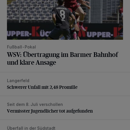
Fußball-Pokal
WSV: Übertragung im Barmer Bahnhof
und klare Ansage
Langerfeld
Schwerer Unfall mit 2,48 Promille
Schwerer Unfall mit 2,48 Promille
Seit dem 8. Juli verschollen
Vermisster Jugendlicher tot aufgefunden
Vermisster Jugendlicher tot aufgefunden
Überfall in der Südstadt
Polizei fahndet nach Dieb mit sehr schlechten Zähnen