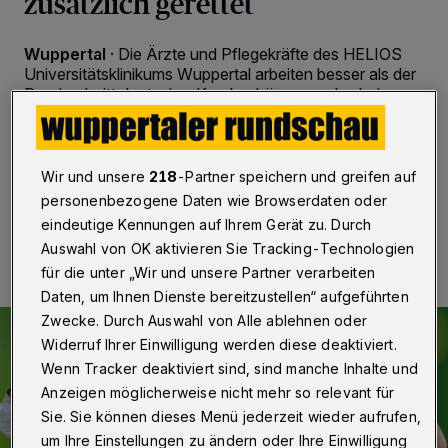
zusätzlich gerettet
Wuppertal
·
Die Ärzte und Pflegekräfte des HELIOS
Universitätsklinikums Wuppertal arbeiten besser als der
Durchschnitt deutscher Krankenhäuser — das belegen
die Qualitätszahlen, die das Haus für 2016
veröffentlicht hat.
Wir und unsere
218
-Partner speichern und greifen auf
personenbezogene Daten wie Browserdaten oder
17.03.2017 , 11:10 Uhr
2 Minuten Lesezeit
eindeutige Kennungen auf Ihrem Gerät zu. Durch
Auswahl von OK aktivieren Sie Tracking-Technologien
für die unter „Wir und unsere Partner verarbeiten
Daten, um Ihnen Dienste bereitzustellen“ aufgeführten
Zwecke. Durch Auswahl von Alle ablehnen oder
Widerruf Ihrer Einwilligung werden diese deaktiviert.
Wenn Tracker deaktiviert sind, sind manche Inhalte und
Anzeigen möglicherweise nicht mehr so relevant für
Sie. Sie können dieses Menü jederzeit wieder aufrufen,
um Ihre Einstellungen zu ändern oder Ihre Einwilligung