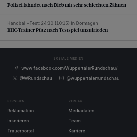
Polizei fahndet nach Dieb mit sehr schlechten Zähnen
Handball-Test: 24:30 (10:15) in Dormagen
BHC-Trainer Pütz nach Testspiel unzufrieden
BHC-Trainer Pütz nach Testspiel unzufrieden
SOZIALE MEDIEN
www.facebook.com/WuppertalerRundschau/
@WRundschau
@wuppertalerrundschau
SERVICES
VERLAG
Reklamation
Mediadaten
Inserieren
Team
Trauerportal
Karriere