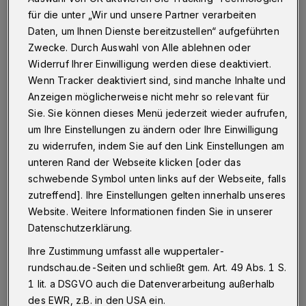
med. Petra Thürmann (stellvertretende
für die unter „Wir und unsere Partner verarbeiten
ärztliche Direktorin am Helios
Daten, um Ihnen Dienste bereitzustellen“ aufgeführten
Zwecke. Durch Auswahl von Alle ablehnen oder
Universitätsklinikum Wuppertal und
Widerruf Ihrer Einwilligung werden diese deaktiviert.
Vizepräsidentin an der Universität
Wenn Tracker deaktiviert sind, sind manche Inhalte und
Witten/Herdecke).
Anzeigen möglicherweise nicht mehr so relevant für
Sie. Sie können dieses Menü jederzeit wieder aufrufen,
Die langjährige Kooperation zwischen dem
um Ihre Einstellungen zu ändern oder Ihre Einwilligung
zu widerrufen, indem Sie auf den Link Einstellungen am
Helios Universitätsklinikum Wuppertal und
unteren Rand der Webseite klicken [oder das
der Universität Witten/Herdecke hat eine
schwebende Symbol unten links auf der Webseite, falls
Plattform für medizinische Forschung und
zutreffend]. Ihre Einstellungen gelten innerhalb unseres
Innovation geschaffen. Diese Zusammenarbeit
Website. Weitere Informationen finden Sie in unserer
Datenschutzerklärung.
zieht Studierende, Ärzte und Forscher aus der
ganzen Welt an, die von der Möglichkeit
Ihre Zustimmung umfasst alle wuppertaler-
rundschau.de-Seiten und schließt gem. Art. 49 Abs. 1 S.
profitieren, in einem hochmodernen
1 lit. a DSGVO auch die Datenverarbeitung außerhalb
medizinischen Umfeld zu lernen und zu
des EWR, z.B. in den USA ein.