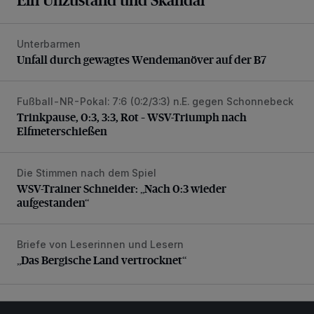
Unterbarmen
Unfall durch gewagtes Wendemanöver auf der B7
Unfall durch gewagtes Wendemanöver auf der B7
Fußball-NR-Pokal: 7:6 (0:2/3:3) n.E. gegen Schonnebeck
Trinkpause, 0:3, 3:3, Rot – WSV-Triumph nach Elfmetersc
Trinkpause, 0:3, 3:3, Rot – WSV-Triumph nach
Elfmeterschießen
Die Stimmen nach dem Spiel
WSV-Trainer Schneider: „Nach 0:3 wieder aufgestanden“
WSV-Trainer Schneider: „Nach 0:3 wieder
aufgestanden“
Briefe von Leserinnen und Lesern
„Das Bergische Land vertrocknet“
„Das Bergische Land vertrocknet“