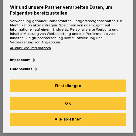
arbeiten.
Wir und unsere Partner verarbeiten Daten, um
Folgendes bereitzustellen:
„Unsere Partnerschaft hat sich als
Verwendung genauer Standortdaten. Endgeräteeigenschaften zur
Identifikation aktiv abfragen. Speichern von oder Zugriff auf
wegweisend erwiesen, da sie uns ermöglicht,
Informationen auf einem Endgerät. Personalisierte Werbung und
Inhalte, Messung von Werbeleistung und der Performance von
medizinische Spitzenleistung und exzellente
Inhalten, Zielgruppenforschung sowie Entwicklung und
Verbesserung von Angeboten.
akademische Ausbildung zu vereinen“,
Ausführliche Informationen
erläutert Thürmann. Die enge
Impressum
Zusammenarbeit schaffe eine fruchtbare
Datenschutz
Umgebung für Innovationen und ermögliche,
den medizinischen Fortschritt weiter
Einstellungen
voranzutreiben. „Wir blicken auf viele
großartige Forschungsprojekte zurück“, fügt
OK
die Wissenschaftlerin hinzu, „insbesondere im
Alle ablehnen
Zusammenhang mit der COVID-19-
Pandemie.“