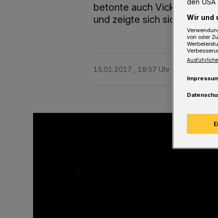
den USA 
betonte auch Vicky direkt 
Wir und 
und zeigte sich sichtlich fa
Verwendung
von oder Zu
Werbeleist
Verbesseru
Ausführliche
15.01.2017 , 19:57 Uhr
3 Minuten Le
Impressu
Datenschu
E