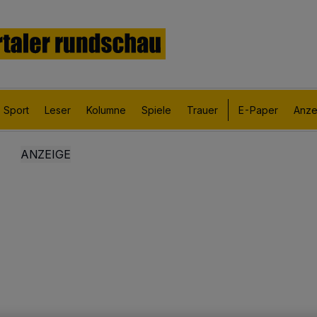
Sport
Leser
Kolumne
Spiele
Trauer
E-Paper
Anze