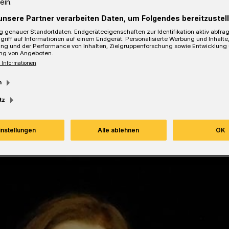
ein.
bei der Begrüßung nach dem ersten Song
unsere Partner verarbeiten Daten, um Folgendes bereitzustell
sziniert von diesem Veranstaltungsort.
 genauer Standortdaten. Endgeräteeigenschaften zur Identifikation aktiv abfra
griff auf Informationen auf einem Endgerät. Personalisierte Werbung und Inhalt
ung und der Performance von Inhalten, Zielgruppenforschung sowie Entwicklung
ng von Angeboten.
 Informationen
sezeit
m
tz
instellungen
Alle ablehnen
OK