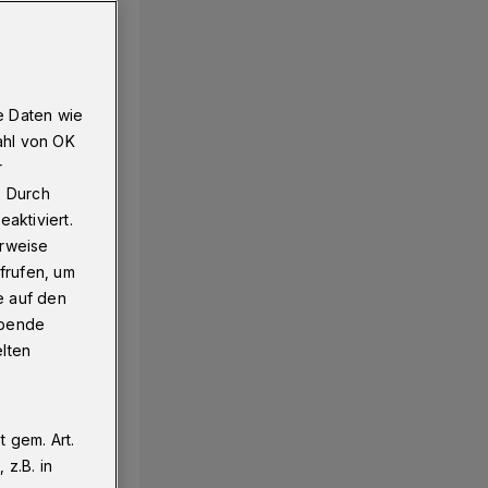
e Daten wie
ahl von OK
r
. Durch
aktiviert.
erweise
frufen, um
e auf den
ebende
elten
 gem. Art.
z.B. in