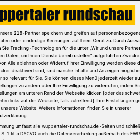
os begeisterte auf dem Johannisberg
unsere
218
-Partner speichern und greifen auf personenbezogen
aten oder eindeutige Kennungen auf Ihrem Gerät zu. Durch Ausw
n Sie Tracking-Technologien für die unter „Wir und unsere Partne
er Musikexperten Peter Bergener
en Daten, um Ihnen Dienste bereitzustellen“ aufgeführten Zwecke
os begeisterte auf
on Alle ablehnen oder Widerruf Ihrer Einwilligung werden diese de
cker deaktiviert sind, sind manche Inhalte und Anzeigen möglich
sberg
r so relevant für Sie. Sie können dieses Menü jederzeit wieder au
tellungen zu ändern oder Ihre Einwilligung zu widerrufen, indem Si
stellungen am unteren Rand der Webseite klicken [oder das schw
ten links auf der Webseite, falls zutreffend]. Ihre Einstellungen g
 gastierte am Samstagabend (14. Januar
 unseres Website. Weitere Informationen finden Sie in unserer
 liebe das Leben", eines meiner
utzerklärung.
erin, in der Historischen Stadthalle
immung umfasst alle wuppertaler-rundschau.de-Seiten und schließt
le nicht nur eine einzigartige Schönheit
 S. 1 lit. a DSGVO auch die Datenverarbeitung außerhalb des EWR, 
eltweit für seine Akustik bekannt ist,