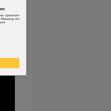
en:
gen. Speichern
e, Messung von
 und