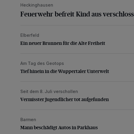
Heckinghausen
Feuerwehr befreit Kind aus verschlos
Elberfeld
Ein neuer Brunnen für die Alte Freiheit
Ein neuer Brunnen für die Alte Freiheit
Am Tag des Geotops
Tief hinein in die Wuppertaler Unterwelt
Tief hinein in die Wuppertaler Unterwelt
Seit dem 8. Juli verschollen
Vermisster Jugendlicher tot aufgefunden
Vermisster Jugendlicher tot aufgefunden
Barmen
Mann beschädigt Autos in Parkhaus
Mann beschädigt Autos in Parkhaus