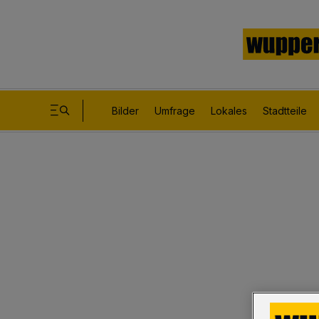
Bilder
Umfrage
Lokales
Stadtteile