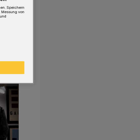
gen. Speichern
e, Messung von
 und