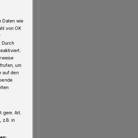
e Daten wie
ahl von OK
r
. Durch
aktiviert.
erweise
frufen, um
e auf den
ebende
elten
 gem. Art.
z.B. in
en: