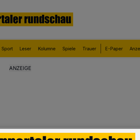
Sport
Leser
Kolumne
Spiele
Trauer
E-Paper
Anze