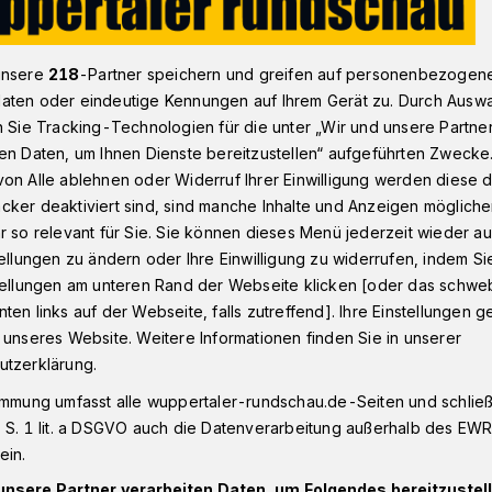
unsere
218
-Partner speichern und greifen auf personenbezogen
nung im Einzelhandel: Todtenhausen kritisiert ver.di
aten oder eindeutige Kennungen auf Ihrem Gerät zu. Durch Ausw
n Sie Tracking-Technologien für die unter „Wir und unsere Partne
en Daten, um Ihnen Dienste bereitzustellen“ aufgeführten Zwecke
on Alle ablehnen oder Widerruf Ihrer Einwilligung werden diese de
cker deaktiviert sind, sind manche Inhalte und Anzeigen möglich
nung:
r so relevant für Sie. Sie können dieses Menü jederzeit wieder au
tellungen zu ändern oder Ihre Einwilligung zu widerrufen, indem Si
kritisiert ver.di
stellungen am unteren Rand der Webseite klicken [oder das schw
ten links auf der Webseite, falls zutreffend]. Ihre Einstellungen g
 unseres Website. Weitere Informationen finden Sie in unserer
utzerklärung.
ppertaler FDP-Bundestagsabgeordnete
die Kommunen dazu auf, in diesem Jahr
immung umfasst alle wuppertaler-rundschau.de-Seiten und schließt
onntage zu genehmigen, um die Folgen des
 S. 1 lit. a DSGVO auch die Datenverarbeitung außerhalb des EWR, 
Gleichzeitig kritisiert er die
ein.
unsere Partner verarbeiten Daten, um Folgendes bereitzustell