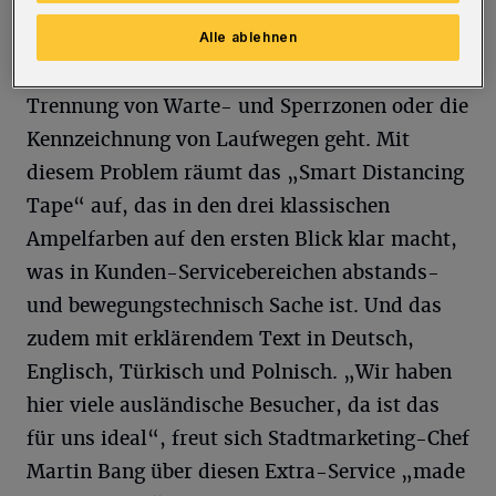
handbemaltes Paketband oder ähnliche
Konstruktionen sorgen oft für mehr
Alle ablehnen
Verwirrung als Ordnung, wenn es um die
Trennung von Warte- und Sperrzonen oder die
Kennzeichnung von Laufwegen geht. Mit
diesem Problem räumt das „Smart Distancing
Tape“ auf, das in den drei klassischen
Ampelfarben auf den ersten Blick klar macht,
was in Kunden-Servicebereichen abstands-
und bewegungstechnisch Sache ist. Und das
zudem mit erklärendem Text in Deutsch,
Englisch, Türkisch und Polnisch. „Wir haben
hier viele ausländische Besucher, da ist das
für uns ideal“, freut sich Stadtmarketing-Chef
Martin Bang über diesen Extra-Service „made