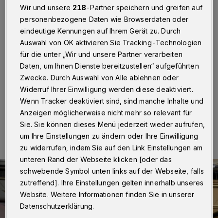
„Social Distancing“
Wir und unsere
218
-Partner speichern und greifen auf
personenbezogene Daten wie Browserdaten oder
Wuppertal
·
„Smart Distancing Tape“ nennen sich die
eindeutige Kennungen auf Ihrem Gerät zu. Durch
neuen Klebebänder für Bodenmarkierungen, mit denen
Auswahl von OK aktivieren Sie Tracking-Technologien
das Wuppertaler Unternehmen Coroplast mehr
für die unter „Wir und unsere Partner verarbeiten
Orientierung in Corona-Zeiten bieten will. Ein Satz
wurde jetzt bei Wuppertal Touristik in der Elberfelder
Daten, um Ihnen Dienste bereitzustellen“ aufgeführten
City positioniert.
Zwecke. Durch Auswahl von Alle ablehnen oder
Widerruf Ihrer Einwilligung werden diese deaktiviert.
Wenn Tracker deaktiviert sind, sind manche Inhalte und
Anzeigen möglicherweise nicht mehr so relevant für
20.09.2020 , 12:42 Uhr
Eine Minute Lesezeit
Sie. Sie können dieses Menü jederzeit wieder aufrufen,
um Ihre Einstellungen zu ändern oder Ihre Einwilligung
zu widerrufen, indem Sie auf den Link Einstellungen am
unteren Rand der Webseite klicken [oder das
schwebende Symbol unten links auf der Webseite, falls
zutreffend]. Ihre Einstellungen gelten innerhalb unseres
Website. Weitere Informationen finden Sie in unserer
Datenschutzerklärung.