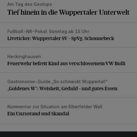
Am Tag des Geotops
Tief hinein in die Wuppertaler Unterwelt
Fußball-NR-Pokal: Sonntag ab 15 Uhr
Liveticker: Wuppertaler SV – SpVg. Schonnebeck
Liveticker: Wuppertaler SV – SpVg. Schonnebeck
Heckinghausen
Feuerwehr befreit Kind aus verschlossenem VW Bulli
Feuerwehr befreit Kind aus verschlossenem VW Bulli
Gastronomie-Guide „So schmeckt Wuppertal!“
„Goldenes W“: Weisheit, Geduld – und gutes Essen
„Goldenes W“: Weisheit, Geduld – und gutes Essen
Kommentar zur Situation am Elberfelder Wall
Ein Unzustand und Skandal
Ein Unzustand und Skandal