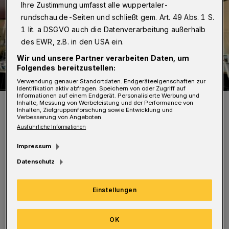
Ihre Zustimmung umfasst alle wuppertaler-
rundschau.de-Seiten und schließt gem. Art. 49 Abs. 1 S.
1 lit. a DSGVO auch die Datenverarbeitung außerhalb
des EWR, z.B. in den USA ein.
Wir und unsere Partner verarbeiten Daten, um
Folgendes bereitzustellen:
Verwendung genauer Standortdaten. Endgeräteeigenschaften zur
Identifikation aktiv abfragen. Speichern von oder Zugriff auf
Informationen auf einem Endgerät. Personalisierte Werbung und
Stadtmarketing-Chef Martin Bang (l.) mit Nina Putsch und Stephan
Inhalte, Messung von Werbeleistung und der Performance von
Rosenblatt (r.) von Coroplast, deren Klebebänder „made in
Inhalten, Zielgruppenforschung sowie Entwicklung und
Wuppertal“ jetzt in der Touristeninformation am Kirchplatz in vier
Verbesserung von Angeboten.
Sprachen auf Abstand un die richtigen Laufwege hinweisen.
Ausführliche Informationen
Foto: Simone Bahrmann
Impressum
Datenschutz
Einstellungen
Das Phänomen ist in Corona-Zeiten
hinlänglich bekannt: Planloses verklebtes und
OK