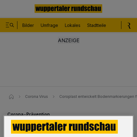
Bilder
Umfrage
Lokales
Stadtteile
Sport
Le
Corona Virus
Coroplast entwickelt Bodenmarkierungen 
Corona-Prävention
Viersprachige Klebebänder für