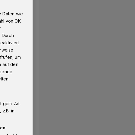
e Daten wie
ahl von OK
r
. Durch
aktiviert.
erweise
frufen, um
e auf den
ebende
elten
 gem. Art.
z.B. in
en: