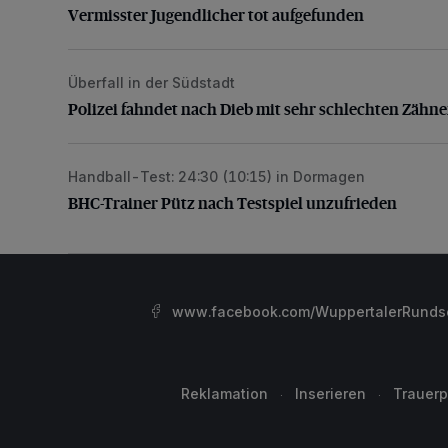
Vermisster Jugendlicher tot aufgefunden
Überfall in der Südstadt
Polizei fahndet nach Dieb mit sehr schlechten Zähne
Polizei fahndet nach Dieb mit sehr schlechten Zähn
Handball-Test: 24:30 (10:15) in Dormagen
BHC-Trainer Pütz nach Testspiel unzufrieden
BHC-Trainer Pütz nach Testspiel unzufrieden
www.facebook.com/WuppertalerRunds
Reklamation
Inserieren
Trauerp