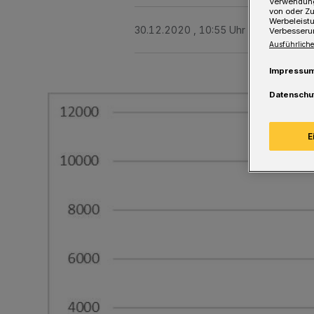
Verwendung
von oder Zu
Werbeleist
30.12.2020 , 10:55 Uhr
Eine Minute 
Verbesseru
Ausführliche
Impressu
Datenschu
E