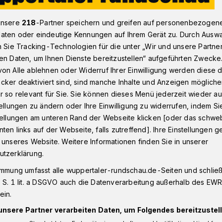
unsere
218
-Partner speichern und greifen auf personenbezogen
aten oder eindeutige Kennungen auf Ihrem Gerät zu. Durch Ausw
us, 30. Dezember 2020: 1.460 Wuppertaler infiziert
n Sie Tracking-Technologien für die unter „Wir und unsere Partne
en Daten, um Ihnen Dienste bereitzustellen“ aufgeführten Zwecke
on Alle ablehnen oder Widerruf Ihrer Einwilligung werden diese de
ch, 30. Dezember 2020
cker deaktiviert sind, sind manche Inhalte und Anzeigen möglich
r so relevant für Sie. Sie können dieses Menü jederzeit wieder au
: 1.460
tellungen zu ändern oder Ihre Einwilligung zu widerrufen, indem Si
stellungen am unteren Rand der Webseite klicken [oder das schw
infiziert
ten links auf der Webseite, falls zutreffend]. Ihre Einstellungen g
 unseres Website. Weitere Informationen finden Sie in unserer
utzerklärung.
30. Dezember 2020) meldet die Stadt
immung umfasst alle wuppertaler-rundschau.de-Seiten und schließt
Personen, die aktuell mit dem Corona-
 S. 1 lit. a DSGVO auch die Datenverarbeitung außerhalb des EWR, 
iegt der Inzidenzwert bei 161,97.
ein.
unsere Partner verarbeiten Daten, um Folgendes bereitzustell