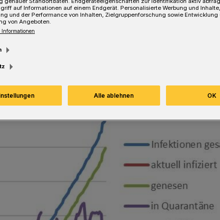
 genauer Standortdaten. Endgeräteeigenschaften zur Identifikation aktiv abfra
griff auf Informationen auf einem Endgerät. Personalisierte Werbung und Inhalt
ung und der Performance von Inhalten, Zielgruppenforschung sowie Entwicklung
Lesezeit
ng von Angeboten.
 Informationen
m
tz
instellungen
Alle ablehnen
OK