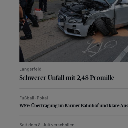
Langerfeld
Schwerer Unfall mit 2,48 Promille
Fußball-Pokal
WSV: Übertragung im Barmer Bahnhof und klare An
WSV: Übertragung im Barmer Bahnhof und klare An
Seit dem 8. Juli verschollen
Vermisster Jugendlicher tot aufgefunden