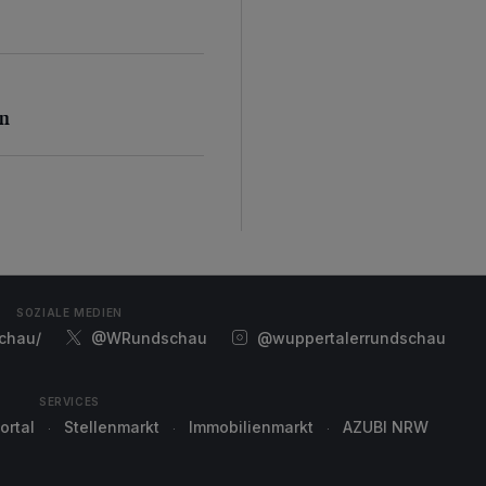
n
en
SOZIALE MEDIEN
chau/
@WRundschau
@wuppertalerrundschau
SERVICES
ortal
Stellenmarkt
Immobilienmarkt
AZUBI NRW