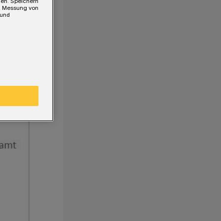
gen. Speichern
e, Messung von
 und