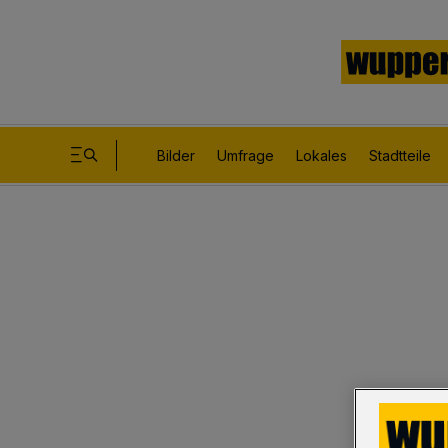
Bilder
Umfrage
Lokales
Stadtteile