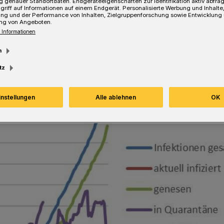
 genauer Standortdaten. Endgeräteeigenschaften zur Identifikation aktiv abfra
griff auf Informationen auf einem Endgerät. Personalisierte Werbung und Inhalt
ung und der Performance von Inhalten, Zielgruppenforschung sowie Entwicklung
Lesezeit
ng von Angeboten.
 Informationen
m
tz
instellungen
Alle ablehnen
OK