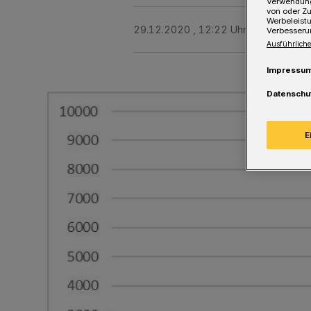
Verwendung
von oder Zu
Werbeleist
29.12.2020 , 12:22 Uhr
Eine Minute 
Verbesseru
Ausführliche
Impressu
Datenschu
E