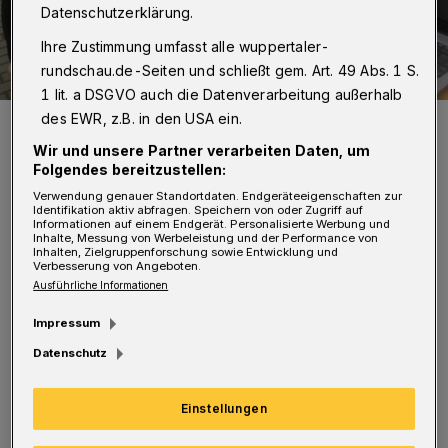
Datenschutzerklärung.
Ihre Zustimmung umfasst alle wuppertaler-
rundschau.de-Seiten und schließt gem. Art. 49 Abs. 1 S.
1 lit. a DSGVO auch die Datenverarbeitung außerhalb
des EWR, z.B. in den USA ein.
Julian Schumacher, hier bei einem (kalten) WSV-Liveticker.
Foto: Jörn Koldehoff
Wir und unsere Partner verarbeiten Daten, um
Folgendes bereitzustellen:
Verwendung genauer Standortdaten. Endgeräteeigenschaften zur
Identifikation aktiv abfragen. Speichern von oder Zugriff auf
Informationen auf einem Endgerät. Personalisierte Werbung und
Inhalte, Messung von Werbeleistung und der Performance von
Inhalten, Zielgruppenforschung sowie Entwicklung und
Von der Redaktion
Verbesserung von Angeboten.
Ausführliche Informationen
Impressum
+++ Technik, die begeistert +++
Datenschutz
Eine ziemlich gute Idee hatte Rundschau-
Mitarbeiter Julian Schumacher. Er wollte
Einstellungen
testen, die hoch die Dezibel-Zahl in der Kölner