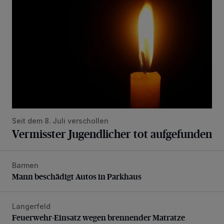
Seit dem 8. Juli verschollen
Vermisster Jugendlicher tot aufgefunden
Barmen
Mann beschädigt Autos in Parkhaus
Mann beschädigt Autos in Parkhaus
Langerfeld
Feuerwehr-Einsatz wegen brennender Matratze
Feuerwehr-Einsatz wegen brennender Matratze