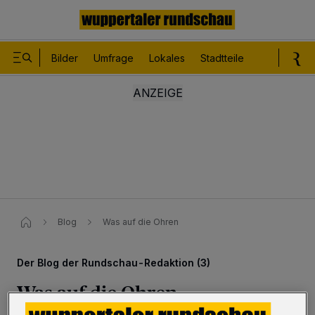
Bilder
Umfrage
Lokales
Stadtteile
Sport
Le
Blog
Was auf die Ohren
Der Blog der Rundschau-Redaktion (3)
Was auf die Ohren