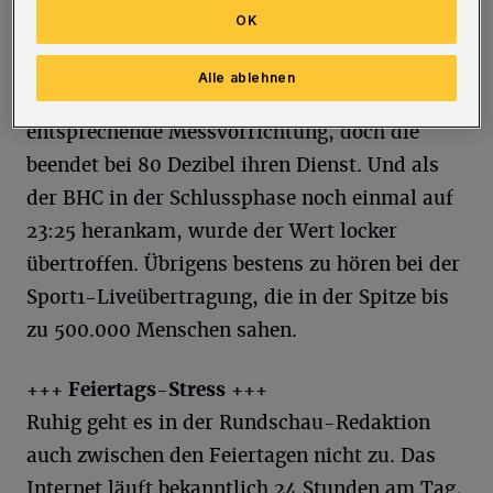
Lanxess-Arena während des Spiels des
OK
Handball-Bundesligisten Bergischer HC gegen
den THW Kiel (28:31) ist. Sein Pech: Das
Alle ablehnen
Smartphone verfügt zwar über eine
entsprechende Messvorrichtung, doch die
beendet bei 80 Dezibel ihren Dienst. Und als
der BHC in der Schlussphase noch einmal auf
23:25 herankam, wurde der Wert locker
übertroffen. Übrigens bestens zu hören bei der
Sport1-Liveübertragung, die in der Spitze bis
zu 500.000 Menschen sahen.
+++ Feiertags-Stress +++
Ruhig geht es in der Rundschau-Redaktion
auch zwischen den Feiertagen nicht zu. Das
Internet läuft bekanntlich 24 Stunden am Tag,