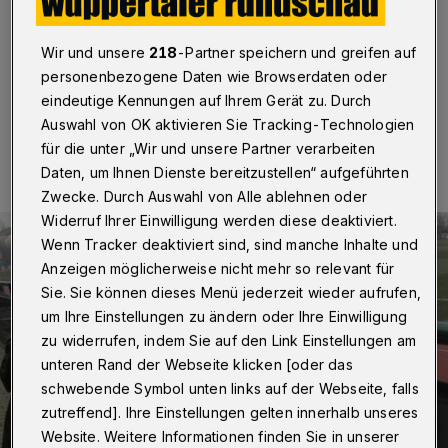
Wuppertal
·
Hier bloggen wir ab sofort, was hinter den
Rundschau-Kulissen passiert. Schauen Sie mal rein.
Wir und unsere
218
-Partner speichern und greifen auf
personenbezogene Daten wie Browserdaten oder
eindeutige Kennungen auf Ihrem Gerät zu. Durch
29.12.2015 , 12:24 Uhr
Eine Minute Lesezeit
Auswahl von OK aktivieren Sie Tracking-Technologien
für die unter „Wir und unsere Partner verarbeiten
Daten, um Ihnen Dienste bereitzustellen“ aufgeführten
Zwecke. Durch Auswahl von Alle ablehnen oder
Widerruf Ihrer Einwilligung werden diese deaktiviert.
Wenn Tracker deaktiviert sind, sind manche Inhalte und
Anzeigen möglicherweise nicht mehr so relevant für
Sie. Sie können dieses Menü jederzeit wieder aufrufen,
um Ihre Einstellungen zu ändern oder Ihre Einwilligung
zu widerrufen, indem Sie auf den Link Einstellungen am
unteren Rand der Webseite klicken [oder das
schwebende Symbol unten links auf der Webseite, falls
zutreffend]. Ihre Einstellungen gelten innerhalb unseres
Website. Weitere Informationen finden Sie in unserer