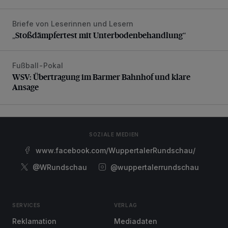
Briefe von Leserinnen und Lesern
„Stoßdämpfertest mit Unterbodenbehandlung“
„Stoßdämpfertest mit Unterbodenbehandlung“
Fußball-Pokal
WSV: Übertragung im Barmer Bahnhof und klare Ansage
WSV: Übertragung im Barmer Bahnhof und klare
Ansage
SOZIALE MEDIEN
www.facebook.com/WuppertalerRundschau/
@WRundschau
@wuppertalerrundschau
SERVICES
VERLAG
Reklamation
Mediadaten